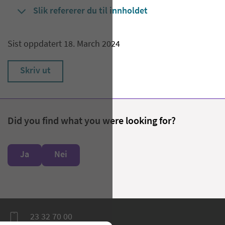
Slik refererer du til innholdet
Sist oppdatert 18. March 2024
Skriv ut
Did you find what you were looking for?
Ja
Nei