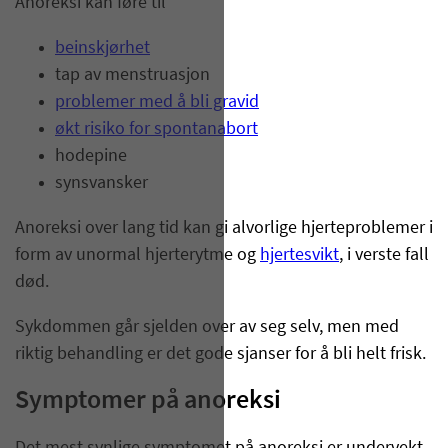
Anoreksi kan føre til
beinskjørhet
tap av menstruasjon
problemer med å bli gravid
økt risiko for spontanabort
hodepine
synsvansker
Anoreksi over lang tid kan gi alvorlige hjerteproblemer i
form av unormal hjerterytme og
hjertesvikt
, i verste fall
død.
Sykdommen går sjelden over av seg selv, men med
riktig behandling er det gode sjanser for å bli helt frisk.
Symptomer på anoreksi