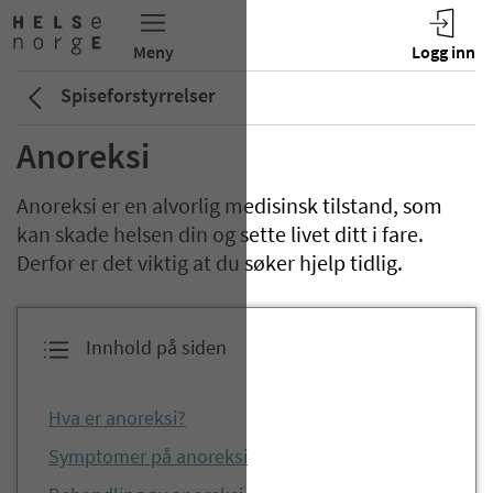
Spiseforstyrrelser
Anoreksi
Anoreksi er en alvorlig medisinsk tilstand, som
kan skade helsen din og sette livet ditt i fare.
Derfor er det viktig at du søker hjelp tidlig.
Innhold på siden
Hva er anoreksi?
Symptomer på anoreksi