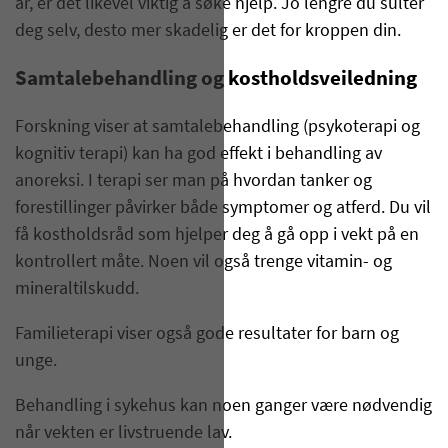
år, er det likevel viktig å søke hjelp. Jo lengre du sulter
deg selv, desto mer skadelig er det for kroppen din.
Samtalebehandling og kostholdsveiledning
Forskning viser at samtalebehandling (psykoterapi og
kognitiv terapi) kan ha god effekt i behandling av
anoreksi. I terapi ser man på hvordan tanker og
forestillinger påvirker både symptomer og atferd. Du vil
få kostholdsråd som hjelper deg å gå opp i vekt på en
kontrollert måte. Noen vil også trenge vitamin- og
mineraltilskudd.
Familieterapi viser også gode resultater for barn og
unge.
Behandling i sykehus kan noen ganger være nødvendig
når vekten er livstruende lav.