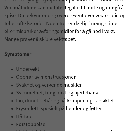
Det mest synlige symptomet på anoreksi er undervekt.
Ved måltidene kan du føle deg ille til mote og unngå å
spise. Du bekymrer deg overdrevent over vekten din og
teller ofte kalorier. Noen trener daglig i mange timer
eller misbruker avføringsmidler for å gå ned i vekt.
Mange prøver å skjule vekttapet.
Symptomer
Undervekt
Opphør av menstruasjonen
Svakhet og verkende muskler
Svimmelhet, tung pust og hjertebank
Fin, dunet behåring på kroppen og i ansiktet
Fryser lett, spesielt på hender og føtter
Hårtap
Forstoppelse