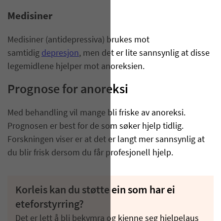
Medisiner
Medisiner (antidepressiva) brukes mot
samtidig
depresjon
, men det er lite sannsynlig at disse
legemidlene hjelper mot anoreksien.
Prognose for anoreksi
Med behandling vil mange bli friske av anoreksi.
Prognosen er best for de som søker hjelp tidlig.
Forskningen viser er at det er langt mer sannsynlig at
du blir frisk dersom du får profesjonell hjelp.
Korleis kan du støtte ein som har ei
eteforstyrring?
Det er lett å bli bekymra og kjenne seg hjelpelaus