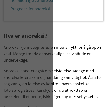
Behandling av anoreksi
Prognose for anoreksi
Hva er anoreksi?
Anoreksi kjennetegnes av en intens frykt for å gå opp i
vekt. Mange tror de er overvektige, selv når de er
undervektige.
Anoreksi handler også om selvfølelse. Mange med
anoreksi føler skam og har dårlig samvittighet. Å sulte
seg kan gi en følelse av kontroll over vanskelige
følelser og stress. Kanskje tror du at vekttap er
nøkkelen til et bedre, lykkeligere og mer vellykket liv.