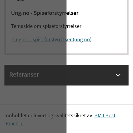
Ung.no - Spiseforstyrrelser
Temaside om spiseforstyrrelser
Ung.no - spiseforstyrrelser (ung.no)
Referanser
Innholdet er levert og kvalitetssikret av
BMJ Best
Practice