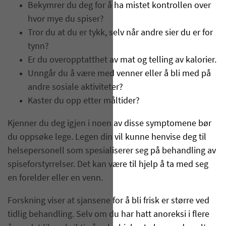
Bekymrer du deg for å ha mistet kontrollen over
hvor mye du spiser?
Tror du at du er tykk, selv når andre sier du er for
tynn?
Er du overopptatthet av mat og telling av kalorier.
Unngår du å være med venner eller å bli med på
andre sosiale aktiviteter?
Kaster du opp etter måltider?
Kjenner du deg igjen i noen av disse symptomene bør
du oppsøke lege. Legen din vil kunne henvise deg til
helsepersonell som spesialiserer seg på behandling av
spiseforstyrrelser. Det kan være til hjelp å ta med seg
en forelder eller en venn.
Forskning viser at sjansene for å bli frisk er større ved
tidlig behandling. Selv om du har hatt anoreksi i flere