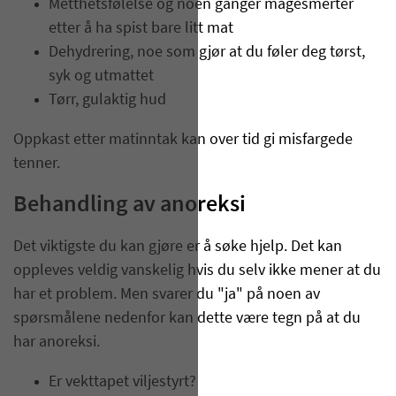
Metthetsfølelse og noen ganger magesmerter
etter å ha spist bare litt mat
Dehydrering, noe som gjør at du føler deg tørst,
syk og utmattet
Tørr, gulaktig hud
Oppkast etter matinntak kan over tid gi misfargede
tenner.
Behandling av anoreksi
Det viktigste du kan gjøre er å søke hjelp. Det kan
oppleves veldig vanskelig hvis du selv ikke mener at du
har et problem. Men svarer du "ja" på noen av
spørsmålene nedenfor kan dette være tegn på at du
har anoreksi.
Er vekttapet viljestyrt?