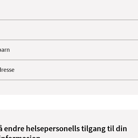
barn
resse
å endre helsepersonells tilgang til din