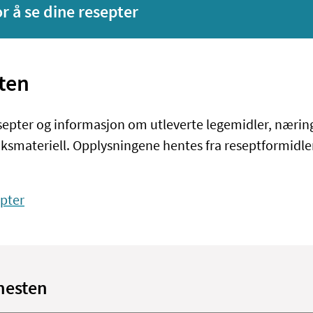
or å se dine resepter
ten
esepter og informasjon om utleverte legemidler, nærin
ksmateriell. Opplysningene hentes fra reseptformidle
pter
nesten