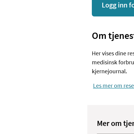
Logg inn f
Om tjenes
Her vises dine r
medisinsk forbru
kjernejournal.
Les mer om rese
Mer om tje