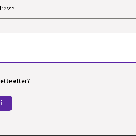
resse
lette etter?
i