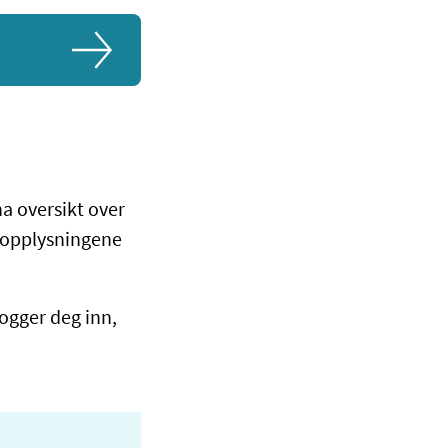
ha oversikt over
e opplysningene
logger deg inn,