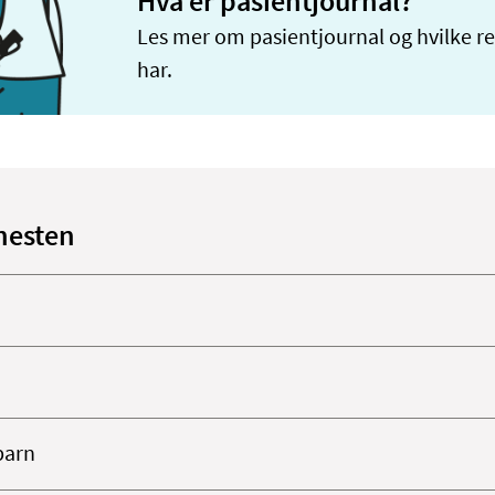
Hva er pasientjournal?
Les mer om pasientjournal og hvilke re
har.
nesten
barn