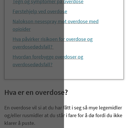
Tegn og symptomer på overdose
Førstehjelp ved overdose
Nalokson nesespray mot overdose med
opioider
Hva påvirker risikoen for overdose og
overdosedødsfall?
Hvordan forebygge overdoser og
overdosedødsfall?
Hva er en overdose?
En overdose vil si at du har fått i seg så mye legemidler
og/eller rusmidler at du står i fare for å dø fordi du ikke
klarer å puste.