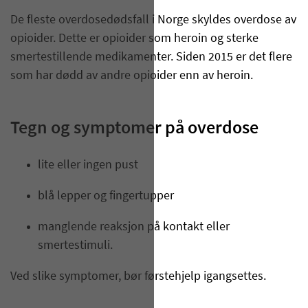
De fleste overdosedødsfall i Norge skyldes overdose av
opioider. Dette er opioider som heroin og sterke
smertestillende medikamenter. Siden 2015 er det flere
som har dødd av andre opioider enn av heroin.
Tegn og symptomer på overdose
lite eller ingen pust
blå lepper og fingertupper
manglende reaksjon på kontakt eller
smertestimuli.
Ved slike symptomer, bør førstehjelp igangsettes.