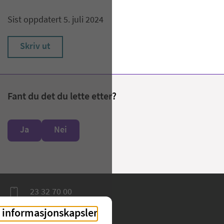
Sist oppdatert 5. juli 2024
Skriv ut
Fant du det du lette etter?
Ja
Nei