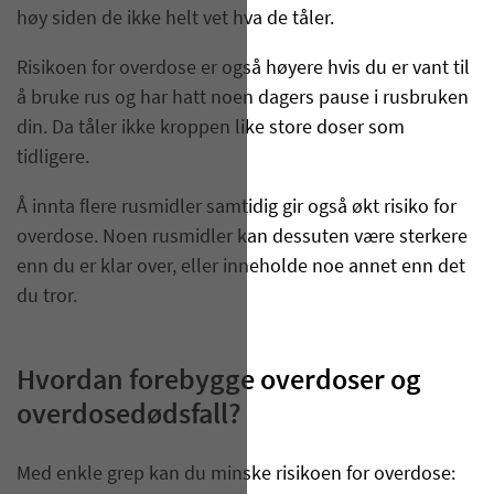
høy siden de ikke helt vet hva de tåler.
Risikoen for overdose er også høyere hvis du er vant til
å bruke rus og har hatt noen dagers pause i rusbruken
din. Da tåler ikke kroppen like store doser som
tidligere.
Å innta flere rusmidler samtidig gir også økt risiko for
overdose. Noen rusmidler kan dessuten være sterkere
enn du er klar over, eller inneholde noe annet enn det
du tror.
Hvordan forebygge overdoser og
overdosedødsfall?
Med enkle grep kan du minske risikoen for overdose: