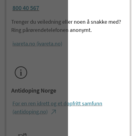
800 40 567
Trenger du veiledning eller noen å snakke med?
Ring pårørendetelefonen anonymt.
ivareta.no (ivareta.no)
Antidoping Norge
For en ren idrett og et dopfritt samfunn
(antidoping.no)