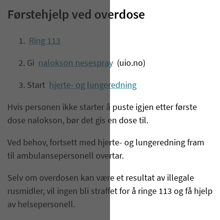
Førstehjelp ved overdose
Ring 113
Gi
nalokson nesespray
(uio.no)
Start
hjerte- og lungeredning
Hvis personen ikke starter å puste igjen etter første
dose nalokson, bør det gis en dose til.
Ved behov, fortsett med hjerte- og lungeredning fram
til ambulansepersonell overtar.
Selv om overdosen kan være et resultat av illegale
rusmidler, vil ingen bli straffet for å ringe 113 og få hjelp
av helsepersonell.