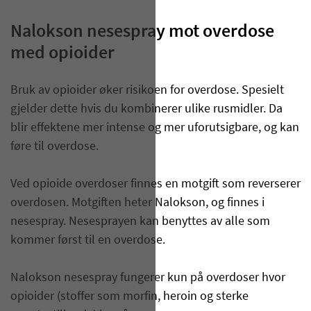
Nalokson nesespray mot overdose
med opioider
Bruk av opioider øker risikoen for overdose. Spesielt
gjelder dette hvis du kombinerer ulike rusmidler. Da
blir effektene mer intense og mer uforutsigbare, og kan
føre til overdose.
Ved opioide overdoser finnes en motgift som reverserer
overdosen. Motgiften heter Nalokson, og finnes i
nesespray. Nesesprayen kan benyttes av alle som
kommer først til en overdose.
Nalokson nesespray fungerer kun på overdoser hvor
opioider (stoffer som morfin, heroin og sterke