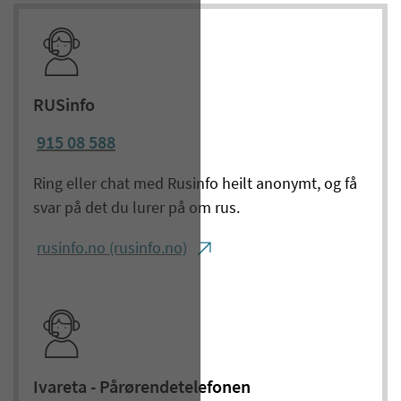
RUSinfo
915 08 588
Ring eller chat med Rusinfo heilt anonymt, og få
svar på det du lurer på om rus.
rusinfo.no (rusinfo.no)
Ivareta - Pårørendetelefonen