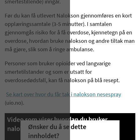
smertestillende) inngår.
Før du kan få utlevert Nalokson gjennomføres en kort
opplæringssamtale (3-5 minutter). I samtalen
gjennomgås risiko for å få overdose, kjennetegn på en
overdose, hvordan bruke nalokson og andre tiltak man
må gjøre, slik som å ringe ambulanse.
Personer som bruker opioider ved langvarige
smertetilstander og som er utsatt for
overdosedødsfall, kan få nalokson på blå resept.
Se kart over hvor du får tak i nalokson nesespray
(uio.no).
Video som viser hvordan du bruker
Ønsker du å se dette
nalokson nesespray
innholdet?