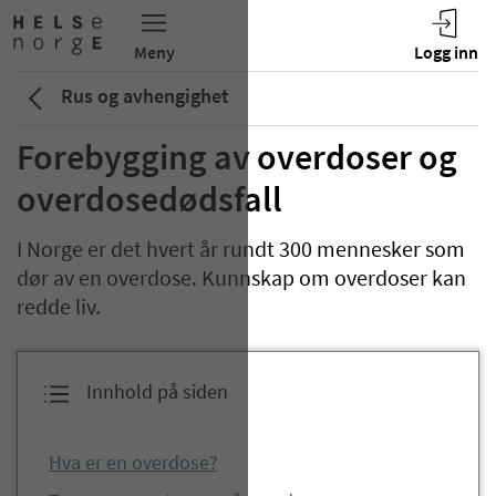
Rus og avhengighet
Forebygging av overdoser og
overdosedødsfall
I Norge er det hvert år rundt 300 mennesker som
dør av en overdose. Kunnskap om overdoser kan
redde liv.
Innhold på siden
Hva er en overdose?