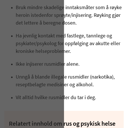
Bruk mindre skadelige inntaksmåter som å røyke
heroin istedenfor sprøyte/injisering. Røyking gjør
det lettere å beregne dosen.
Ha jevnlig kontakt med fastlege, tannlege og
psykiater/psykolog for oppfølging av akutte eller
kroniske helseproblemer.
Ikke injiserer rusmidler alene.
Unngå å blande illegale rusmidler (narkotika),
reseptbelagte medisiner og alkohol.
Vit alltid hvilke rusmidler du tar i deg.
Relatert innhold om rus og psykisk helse