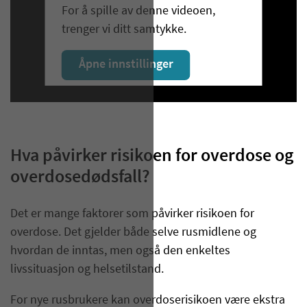
For å spille av denne videoen,
trenger vi ditt samtykke.
Åpne innstillinger
Hva påvirker risikoen for overdose og
overdosedødsfall?
Det er mange faktorer som påvirker risikoen for
overdose. Det gjelder både selve rusmidlene og
hvordan de inntas, men også den enkeltes
livssituasjon og helsetilstand.
For nye rusbrukere kan overdoserisikoen være ekstra