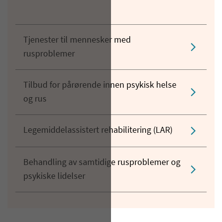
Tjenester til mennesker med
rusproblemer
Tilbud for pårørende innen psykisk helse
og rus
Legemiddelassistert rehabilitering (LAR)
Behandling av samtidige rusproblemer og
psykiske lidelser