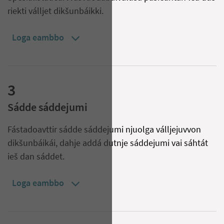
riekti válljet dikšunbáikki.
Loga eambbo
3
Sádde sáddejumi
Fástadoavttir sádde sáddejumi njuolga válljejuvvon
dikšunbáikái, dahje addá dutnje sáddejumi vai sáhtát
ieš dan sáddet.
Loga eambbo