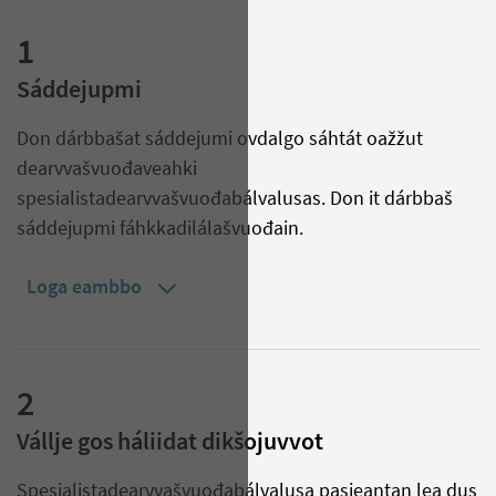
1
Sáddejupmi
Don dárbbašat sáddejumi ovdalgo sáhtát oažžut
dearvvašvuođaveahki
spesialistadearvvašvuođabálvalusas. Don it dárbbaš
sáddejupmi fáhkkadilálašvuođain.
Loga eambbo
2
Vállje gos háliidat dikšojuvvot
Spesialistadearvvašvuođabálvalusa pasieantan lea dus