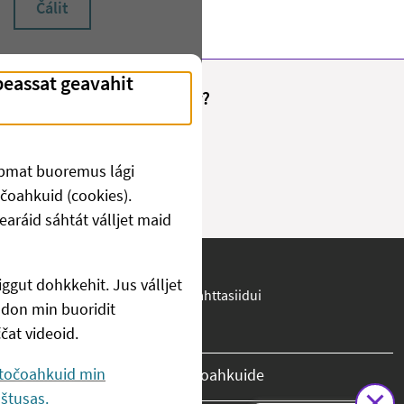
Čálit
Fant du det du lette etter?
Juo
Ii