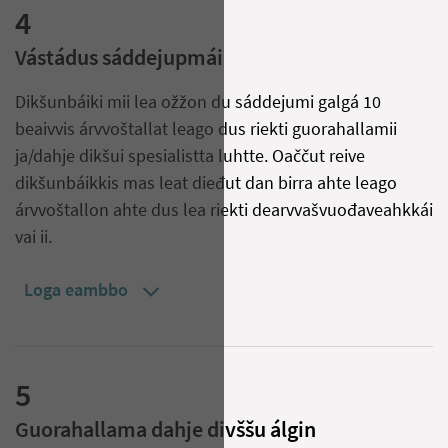
4
Vástádus sáddejupmái
Dikšunbáiki mii lea ožžon du sáddejumi galgá 10
beaivvis árvvoštallat leago dus riekti guorahallamii
ja/dahje dikšui spesialistta luhtte. Oaččut reive
dikšunbáikkis mas leat dieđut dan birra ahte leago
árvvoštallon ahte dus lea riekti dearvvašvuođaveahkkái
vai ii.
Loga eambbo
5
Guorahallama dahje divššu álgin