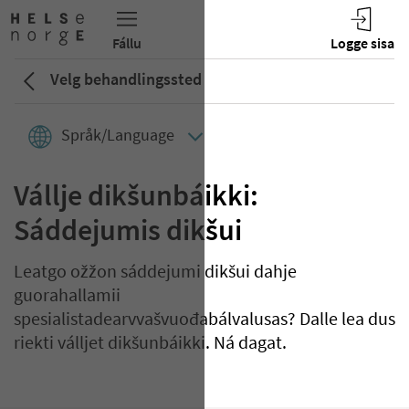
Velg behandlingssted
Språk/Language
Vállje dikšunbáikki:
Sáddejumis dikšui
Leatgo ožžon sáddejumi dikšui dahje
guorahallamii
spesialistadearvvašvuođabálvalusas? Dalle lea dus
riekti válljet dikšunbáikki. Ná dagat.