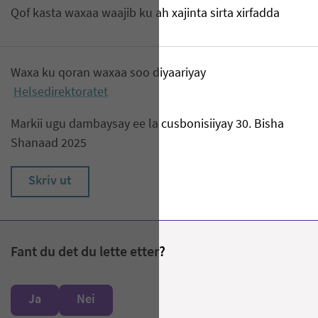
Qof kasta waxaa waajib ku ah xajinta sirta xirfadda
Waxa ku qoran waxaa soo diyaariyay
Helsedirektoratet
Markii ugu dambaysay ee la cusbonisiiyay 30. Bisha
Shanaad 2025
Skriv ut
Fant du det du lette etter?
Ja
Nei