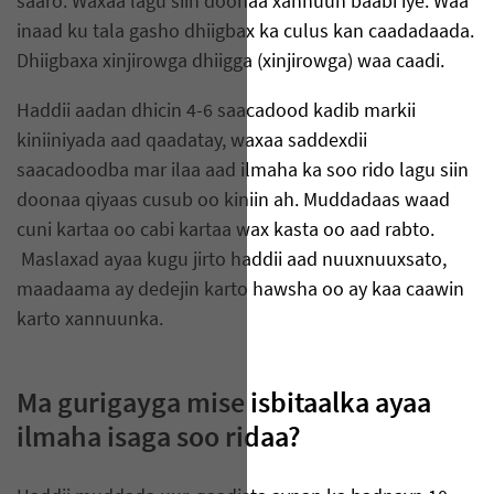
saaro. Waxaa lagu siin doonaa xannuun baabi'iye. Waa
inaad ku tala gasho dhiigbax ka culus kan caadadaada.
Dhiigbaxa xinjirowga dhiigga (xinjirowga) waa caadi.
Haddii aadan dhicin 4-6 saacadood kadib markii
kiniiniyada aad qaadatay, waxaa saddexdii
saacadoodba mar ilaa aad ilmaha ka soo rido lagu siin
doonaa qiyaas cusub oo kiniin ah. Muddadaas waad
cuni kartaa oo cabi kartaa wax kasta oo aad rabto.
Maslaxad ayaa kugu jirto haddii aad nuuxnuuxsato,
maadaama ay dedejin karto hawsha oo ay kaa caawin
karto xannuunka.
Ma gurigayga mise isbitaalka ayaa
ilmaha isaga soo ridaa?