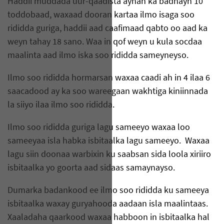
Haddii muddada uur-qaadista aynan ka badnayn 10
toddobaad, waxaad dooran kartaa ilmo isaga soo
rididda guriga, haddii aad caafimaad qabto oo aad ka
weyn tahay 18 sano. Waa in qof weyn u kula socdaa
maalinta aad ilmo iska soo rididda sameyneyso.
Ilmo soo rididda hormarsan waxaa caadi ah in 4 ilaa 6
saacadood ay ka soo wareegaan wakhtiga kiniinnada
la siiyo ilaa ilmo soo rididda.
Ilmo soo rididda guriga lagu sameeyo waxaa loo
sameeyaa isla habka isbitaalka lagu sameeyo. Waxaa
lagu siin doonaa warbixin ku saabsan sida loola xiriiro
isbitaalka yo goorta aad sidaas samaynayso.
Dumarka badankood ee ilmo soo rididda ku sameeya
isbitaalka waxay guryahooda aadaan isla maalintaas.
Xaaladaha qaarkood waxaa habboon in isbitaalka hal