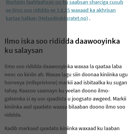
Warbixin faahfaahsan oo ku saabsan sharciga cusub
ee ilmo soo rididda ee 1.6.25 waxaad ka akhrisan
kartaa halkan (Helsedirektoratet.no)
.
Ilmo iska soo rididda daawooyinka
ku salaysan
Ilmo soo rididda daawooyinka waxaa la qaataa laba
nooc oo kiniin ah. Waxaa lagu siin doonaa kiniinka ugu
horreeya (mifepristone) markii aad isbitaalka ku sugan
tahay. Kaasoo saamayn ku yeelan doono ilmo-
galeenka si ay uur-qaadista u joogsato awgeed. Markii
kiniinka aad qaadato waxaa bilaaban doono ilmo soo
rididda.
Kadib markaad qaadato kiniinka waxaad ku laaban