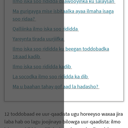
Ilmo iska soo rididda daawooyinka ku salaysan
Ma gurigayga mise isbitaalka ayaa ilmaha isaga
soo ridaa?
Qalliinka ilmo iska soo rididda
Yareynta tirada uurjiifka
Ilmo iska soo rididda ku beegan toddobadka
18:aad kadib
Ilmo iska soo rididda kadib
La socodka ilmo soo rididda ka dib
Ma u baahan tahay qof aad la hadasho?
12 toddobaad ee uur-qaadista ugu horeeyso waxaa jira
laba hab oo lagu joojinayo bilowga uur-qaadista: ilmo