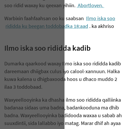
soo ridid waxay ku qeexan yihiin.
Abortloven.
Warbixin faahfaahsan oo ku saabsan
Ilmo iska soo
rididda ku beegan toddobadka 18:aad
. ka akhriso
Ilmo iska soo rididda kadib
Dumarka qaarkood waxay Ilmo iska soo rididda kadib
dareemaan dhiigbax culus iyo calool-xannuun. Halka
kuwa kalena u dhigbaxooda hoos u dhaco muddo 2
ilaa 3 toddobaad.
Waxyeellooyinka ka dhasha ilmo soo rididda qalliinka
badanaa sidaas uma badna, badankooduna ma dhib
badna. Waxyeellooyinka badidooda waxaa u sabab ah
suuxdintii, sida lallabbo iyo matag. Marar dhif ah ayaa