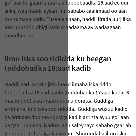
go`aan ka gaari karaa ilaa tobbobaadka 18:aad ee uur-
jiifka, waa haddii aysan jirin sababo caafimaad oo aan
loo samayn karin. Tusaale ahaan, haddii tirada uurjiifka
aan hoos loo dhigi karin maadaama ay wadaagaan
mandheerta.
Ilmo iska soo rididda ku beegan
toddobadka 18:aad kadib
Haddii aad ku talo jirto inaad ilmaha iska riddo
toddobadka 18:aad kadib (toddobadka 17:aad kudar 6
maalmood) waa inaad codsi u qorataa Guddiga
arrimaha ilmo iska soo rididda. Guddiga wuxuu kadib
ka arrinsan doonaa codsiga kadib arrinta ayuu go`aan
ka gaari doonaa, iyadoo lagu saleynayo sababo gaar ah
(shuruudo) sharciga ku xusan. Shuruudaha ilmo iska