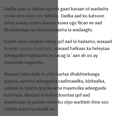
Dadka qaar si sahlan uguma gaari karaan sii wadasha
uurka ama ilmo soo rididda. Dadka aad ku kalsoon
tahay waxay noqon karaan kuwa ugu fiican ee aad
fikradahaaga iyo dareenayaasha la wadaagto.
Haddii aad u baahan tahay qof aad la hadasho, waxaad
la xiriiri
kartaa Amathea
, waxaad halkaas ka heleysaa
adeegyada hagitaanka oo lacag la`aan ah oo ay
dawladda taageerto.
Waxaad sidoo kale la xiriiri kartaa dhakhtarkaaga
qoyska, xarunta adeegyada caafimaadka, isbitaalka,
xafiiska la-talinta qoyska ama maamulka adeegyada
bulshada. Waxaad la kulmi doontaa qof aad
wadahadal la yeelato oona ku siiyo warbixin ilmo soo
rididda kahor iyo kadib ba.