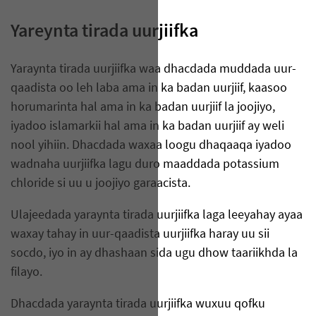
Yareynta tirada uurjiifka
Yaraynta tirada uurjiifka waa dhacdada muddada uur-
qaadista oo leh laba ama in ka badan uurjiif, kaasoo
horumarinta hal ama in ka badan uurjiif la joojiyo,
iyadoo islamarkii hal ama in ka badan uurjiif ay weli
nool yihiin. Dhacdada waxaa loogu dhaqaaqa iyadoo
wadnaha uurjiifka lagu duro maaddada potassium
chloride si uu u joojiyo garaacista.
Ulajeedada yaraynta tirada uurjiifka laga leeyahay ayaa
waxay tahay in uur-qaadista uurjiifka haray uu sii
socdo, iyo in ay dhashaan sida ugu dhow taariikhda la
filayo.
Dhacdada yaraynta tirada uurjiifka wuxuu qofku