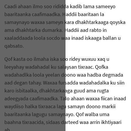
Caadi ahaan ilmo soo rididda kadib lama sameeyo
baaritaanka caafimaadka. Haddii baaritaan la
samaynayo waxaa sameyn kara dhakhtarkaaga qoyska
ama dhakhtarka dumarka. Haddii aad rabto in
xaaladdaada loola socdo waa inaad iskaaga ballan u
qabsato.
Qof kasta oo ilmaha iska soo ridey wuxuu xaq u
leeyahay wadahadal ku salaysan tixraac. Qofka
wadahadlka loola yeelan doono waa hadba degmada
aad degan tahay. Waxaa fursadda wadahadalka ku siin
karo isbitaalka, dhakhtarkaaga guud ama rugta
adeegyada caafimaadka. Talo ahaan waxaa fiican inaad
waydiiso halka tixraaca lagu samayn doono markii
baaritaanka lagugu samaynayo. Qof walba uma
baahna tixraacida, sidaas darteed waa arrin ikhtiyaari
ah.