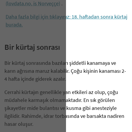
(lovdata.no, is Norveççe)
.
Daha fazla bilgi için tıklayınız: 18. haftadan sonra kürtaj
burada.
Bir kürtaj sonrası
Bir kürtaj sonrasında bazıları şiddetli kanamaya ve
karın ağrısına maruz kalabilir. Çoğu kişinin kanaması 2-
4 hafta içinde giderek azalır.
Cerrahi kürtajın genellikle yan etkileri az olup, çoğu
müdahele karmaşık olmamaktadır. En sık görülen
şikayetler mide bulantısı ve kusma gibi anesteziyle
ilgilidir. Rahimde, idrar torbasında ve barsakta nadiren
hasar oluşur.