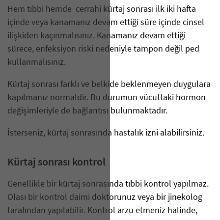
Hem tıbbi hemde cerrahi kürtaj sonrası ilk iki hafta
içinde veya kanamanız devam ettiği süre içinde cinsel
ilişkiden kaçınmalısınız. Kanamanız devam ettiği
sürece, enfeksiyon riski nedeniyle tampon değil ped
kullanmalısınız.
Kürtaj sonrası farklı ve belkide beklenmeyen duygulara
kapılmanız normaldir. Bu durumun vücuttaki hormon
değişimleriyle de bağlantısı bulunmaktadır.
İsterseniz, kürtaj sonrasında hastalık izni alabilirsiniz.
Kürtaj sonrası kontrol
Genellikle bir kürtaj sonrasında tıbbi kontrol yapılmaz.
Olası bir kontrol daimi doktorunuz veya bir jinekolog
tarafından yapılabilir. Kontrol arzu etmeniz halinde,