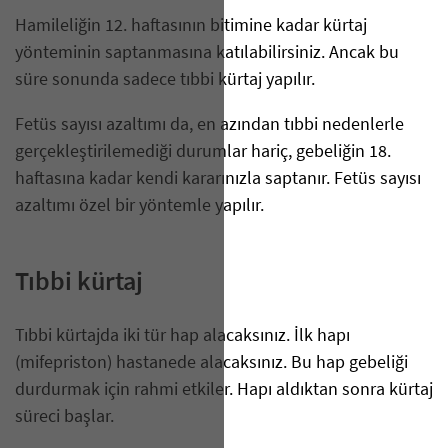
Hamileliğin 12. haftasının bitimine kadar kürtaj
yönteminin saptanmasına katılabilirsiniz. Ancak bu
süre sonunda sadece tıbbi kürtaj yapılır.
Fetüs sayısı azaltımı da, en azından tıbbi nedenlerle
gerçekleştirilemediği durumlar hariç, gebeliğin 18.
haftasına kadar kendi kararınızla saptanır. Fetüs sayısı
azaltımı özel bir yöntemle yapılır.
Tıbbi kürtaj
Tıbbi kürtajda iki tür hap alacaksınız. İlk hapı
(mifepriston) hastanede alacaksınız. Bu hap gebeliği
durdurmak için rahmi etkiler. Hapı aldıktan sonra kürtaj
süreci başlar.