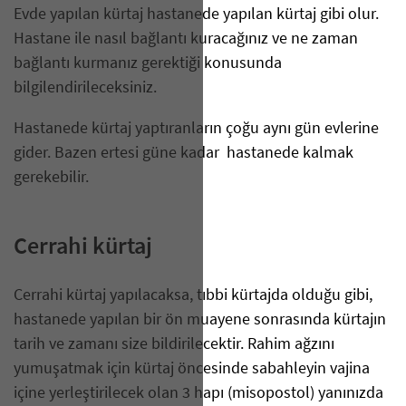
Evde yapılan kürtaj hastanede yapılan kürtaj gibi olur.
Hastane ile nasıl bağlantı kuracağınız ve ne zaman
bağlantı kurmanız gerektiği konusunda
bilgilendirileceksiniz.
Hastanede kürtaj yaptıranların çoğu aynı gün evlerine
gider. Bazen ertesi güne kadar hastanede kalmak
gerekebilir.
Cerrahi kürtaj
Cerrahi kürtaj yapılacaksa, tıbbi kürtajda olduğu gibi,
hastanede yapılan bir ön muayene sonrasında kürtajın
tarih ve zamanı size bildirilecektir. Rahim ağzını
yumuşatmak için kürtaj öncesinde sabahleyin vajina
içine yerleştirilecek olan 3 hapı (misopostol) yanınızda