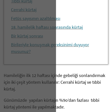
Tıbbi kürtaj
Cerrahi kürtaj
Fetüs sayısının azaltılması
18. hamilelik haftası sonrasında kürtaj
Bir kürtaj sonrası
Birileriyle konuşmak gereksinimi duyuyor
musunuz?
Hamileliğin ilk 12 haftası içinde gebeliği sonlandırmak
için iki çeşit yöntem kullanılır: Cerrahi kürtaj ve tıbbi
kürtaj.
Günümüzde yapılan kürtajın %9o’dan fazlası tıbbi
kürtaj yöntemi ile yapılmaktadır.