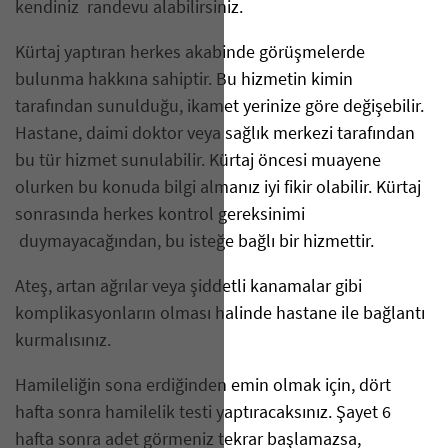
kendiniz randevu alabilirsiniz.
Kürtaj yaptıran herkes akabinde görüşmelerde
bulunma hakkına sahiptir. Bu hizmetin kimin
tarafından sunulduğu, ikamet yerinize göre değişebilir.
Hastane, daimi doktor veya sağlık merkezi tarafından
bu tür hizmet sunulabilir. Kürtaj öncesi muayene
olurken bu konuda bilgi almanız iyi fikir olabilir. Kürtaj
sonrasında herkes kontrol gereksinimi
duymayacağından, bu isteğe bağlı bir hizmettir.
Ateş, artan ağrılar veya şiddetli kanamalar gibi
komplikasyonların olması halinde hastane ile bağlantı
kurmalısınız.
Hamileliğin sona erdiğinden emin olmak için, dört
hafta sonra hamilelik testi yaptıracaksınız. Şayet 6
hafta sonra adet görmeniz tekrar başlamazsa,