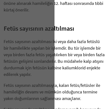
önüne alınarak hamileliğin 12. haftası sonrasında tıbbi
kürtaj önerilir.
Fetüs sayısının azaltılması
Fetüs sayısının azaltılması iki veya daha fazla fetüslü
bir hamilelikte yapılan bir işlemdir. Bu tür işlemde bir
veya birden fazla fetüs yaşatılırken bir veya birden fazla
fetüsün gelişimi sonlandırılır. Bu müdahele kalp atışını
durdurmak için fetüsün kalbine kaliumklorid enjekte
edilerek yapılır.
Fetüs sayısının azaltılmasıyla, kalan fetüs/fetüsler ile
hamileliğin devamı ve mümkün olduğunca termine
yakın doğumlarının sağlanması amaçlanır.