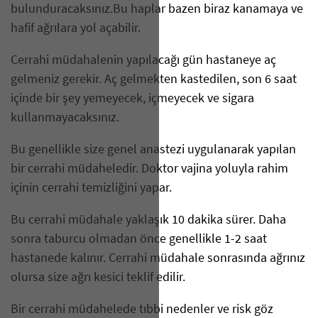
bulunduracaksınız.Bu haplar bazen biraz kanamaya ve
hafif ağrılara yol açabilir.
Cerrahi müdahalenin yapılacağı gün hastaneye aç
gelmeniz gerekir. Aç gelmekten kastedilen, son 6 saat
içinde bir şey yemeyecek, içmeyecek ve sigara
kullanmayacaksınız.
Bu genellikle size genel anastezi uygulanarak yapılan
bir cerrahi müdaheledir. Doktor vajina yoluyla rahim
içinin cerrahi temizliğini yapar.
Bu cerrahi müdahale yaklaşık 10 dakika sürer. Daha
sonra taburcu olmadan önce genellikle 1-2 saat
hastanede kalınır. Cerrahi müdahale sonrasında ağrınız
olursa size ağrı kesici teklif edilir.
Bir cerrahi müdahelede tıbbi nedenler ve risk göz