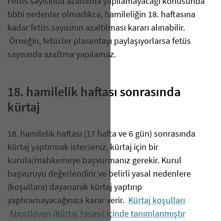
Fetüs sayısında azaltılma yapılamayacağı konusunda
tıbbi nedenler olmadıkca, hamileliğin 18. haftasına
kadar fetüs sayısının azaltılması kararı alınabilir.
Örneğin, fetüsler plasentayı paylaşıyorlarsa fetüs
sayısında azaltma yapılamaz.
18. hamilelik haftası sonrasında
kürtaj
18. hamilelik haftası (17 hafta ve 6 gün) sonrasında
kürtaj yaptırmak isterseniz, kürtaj için bir
kurula/mahkemeye başvurmanız gerekir. Kurul
başvuruyu değerlendirir ve belirli yasal nedenlere
(koşullara) dayanarak kürtaj yaptırıp
yaptıramayacağınıza karar verir.
Kürtaj koşulları
Abortloven (Kürtaj Yasası) içinde tanımlanmıştır