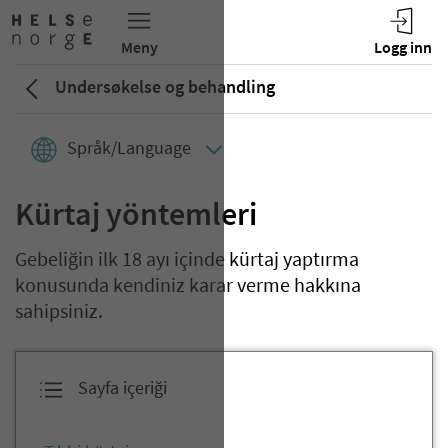
Undersøkelse og behandling
Språk/Language
Kürtaj yöntemleri
Gebeliğin ilk 18 ayı içinde kürtaj yaptırma
konusunda kendiniz karar verme hakkına
sahipsiniz.
Sayfa içeriği