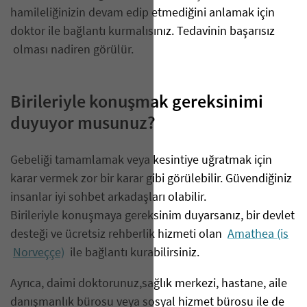
hamileliğinizin devam edip etmediğini anlamak için
doktor ile bağlantı kurmalısınız. Tedavinin başarısız
olması nadiren görülür.
Birileriyle konuşmak gereksinimi
duyuyor musunuz?
Gebeliği tamamlamak veya kesintiye uğratmak için
karar vermek zor bir karar gibi görülebilir. Güvendiğiniz
insanlar iyi sohbet arkadaşları olabilir.
Birileriyle konuşmaya gereksinim duyarsanız, bir devlet
desteği ve ücretsiz rehberlik hizmeti olan
Amathea (is
Norveççe)
ile bağlantı kurabilirsiniz.
Ayrıca, daimi doktorunuz,sağlık merkezi, hastane, aile
danışmanlık bürosu veya sosyal hizmet bürosu ile de