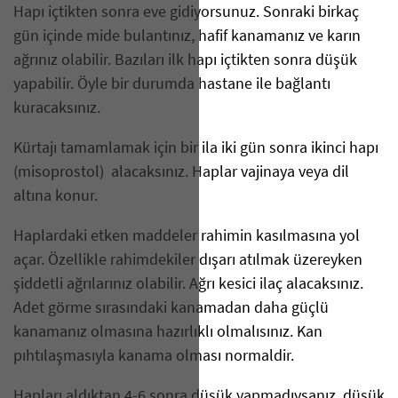
Hapı içtikten sonra eve gidiyorsunuz. Sonraki birkaç
gün içinde mide bulantınız, hafif kanamanız ve karın
ağrınız olabilir. Bazıları ilk hapı içtikten sonra düşük
yapabilir. Öyle bir durumda hastane ile bağlantı
kuracaksınız.
Kürtajı tamamlamak için bir ila iki gün sonra ikinci hapı
(misoprostol) alacaksınız. Haplar vajinaya veya dil
altına konur.
Haplardaki etken maddeler rahimin kasılmasına yol
açar. Özellikle rahimdekiler dışarı atılmak üzereyken
şiddetli ağrılarınız olabilir. Ağrı kesici ilaç alacaksınız.
Adet görme sırasındaki kanamadan daha güçlü
kanamanız olmasına hazırlıklı olmalısınız. Kan
pıhtılaşmasıyla kanama olması normaldir.
Hapları aldıktan 4-6 sonra düşük yapmadıysanız, düşük