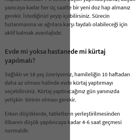
yaıncaya kadar her üç saatte bir yeni doz hap almanız
gerekir. İstediğinizi yeyip içebilirsiniz. Sürecin
hızlanmasına ve ağrılara karşı faydalı olabileceği için
aktif kalmak avantajlıdır.
Evde mi yoksa hastanede mi kürtaj
yapılmalı?
Sağlıklı ve 18 yaş üzeriyseniz, hamileliğin 10 haftadan
daha az olması halinde evde kürtaj yaptırmayı
seçebilirsiniz. Kürtaj yaptıracağınız gün yanınızda
yetişkin birinin olması gerekir.
Erken düşüklerde, tabletlerin yerleştirilmesinden
itibaren düşük yapılıncaya kadar 4-6 saat geçmesi
normaldir.