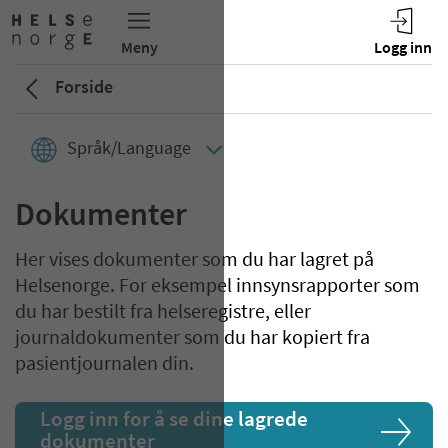
Forside
Språk/Language
Dokumenter
Her vises dokumenter som du har lagret på
Helsenorge. For eksempel innsynsrapporter som
du har bestilt fra helseregistre, eller
journaldokumenter som du har kopiert fra
pasientjournalen din.
Logg inn for å se dine lagrede
dokumenter