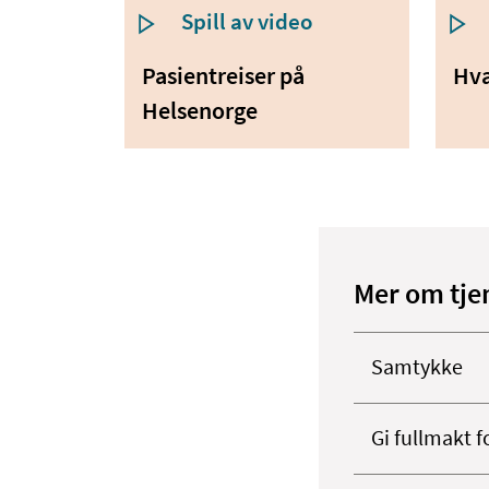
Spill av video
Pasient­reiser på
Hva
Helsenorge
Mer om tje
Samtykke
Gi fullmakt f