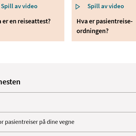
Spill av video
Spill av video
 er en reise­attest?
Hva er pasientreise­
ordningen?
nesten
or pasientreiser på dine vegne