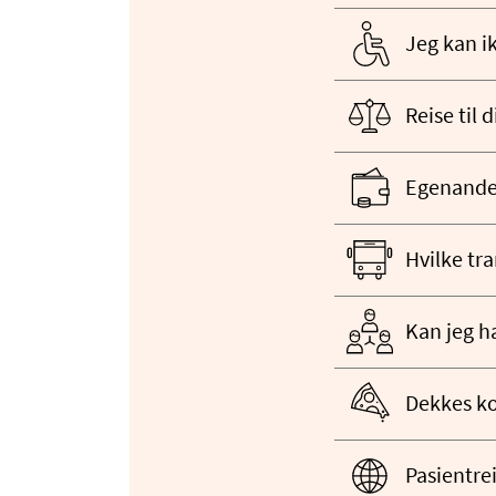
Jeg kan i
Reise til
Egenandel
Hvilke tr
Kan jeg h
Dekkes ko
Pasientre