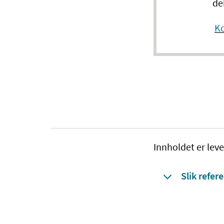
de
Ko
Innholdet er leve
Slik refere