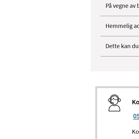
På vegne av 
Hemmelig ad
Dette kan du
Ko
0
Ko