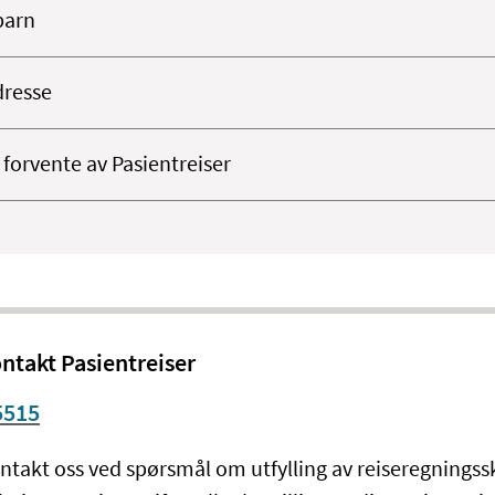
barn
resse
 forvente av Pasientreiser
ntakt Pasientreiser
5515
ntakt oss ved spørsmål om utfylling av reiseregnings