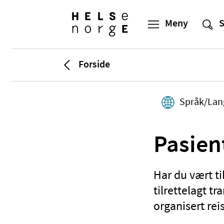
Forside
Språk/Lan
Pasien
Har du vært ti
tilrettelagt t
organisert rei