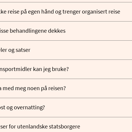
kke reise på egen hånd og trenger organisert reise
 disse behandlingene dekkes
er og satser
ansportmidler kan jeg bruke?
a med meg noen på reisen?
st og overnatting?
iser for utenlandske statsborgere