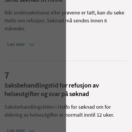
Send søknad til Helfo
Når undersøkelsene eller prøvene er tatt, kan du søke
Helfo om refusjon. Søknad må sendes innen 6
måneder.
Les mer
7
Saksbehandlingstid for refusjon av
helseutgifter og svar på søknad
Saksbehandlingstiden i Helfo for søknad om for
dekning av helseutgifter er normalt inntil 12 uker.
Les mer