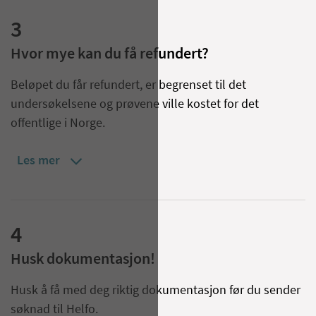
3
Hvor mye kan du få refundert?
Beløpet du får refundert, er begrenset til det
undersøkelsene og prøvene ville kostet for det
offentlige i Norge.
Les mer
4
Husk dokumentasjon!
Husk å få med deg riktig dokumentasjon før du sender
søknad til Helfo.