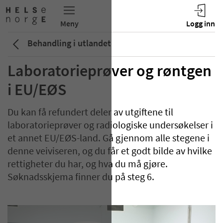
Behandling i utlandet
Laboratorieprøver og røntgen
i EU/EØS
Du kan få refundert deler av utgiftene til
laboratorieprøver og radiologiske undersøkelser i
et annet EU/EØS-land. Gå gjennom alle stegene i
denne veiviseren, og du får et godt bilde av hvilke
rettigheter du har, og hva du må gjøre.
Søknadsskjema finner du på steg 6.