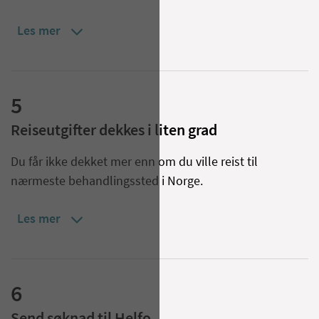
Les mer
5
Reiseutgifter dekkes i liten grad
Du får ikke dekket mer enn om du ville reist til
nærmeste behandlingssted i Norge.
Les mer
6