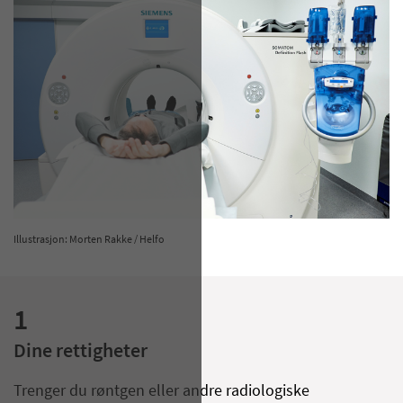
Illustrasjon: Morten Rakke / Helfo
1
Dine rettigheter
Trenger du røntgen eller andre radiologiske