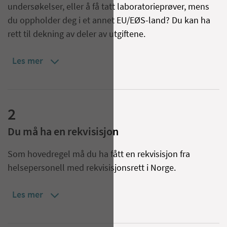
undersøkelser, eller å få tatt laboratorieprøver, mens
du oppholder deg i et annet EU/EØS-land? Du kan ha
rett til dekning av deler av utgiftene.
Les mer
2
Du må ha en rekvisisjon
Som hovedregel må du ha fått en rekvisisjon fra
helsepersonell med rekvisisjonsrett i Norge.
Les mer