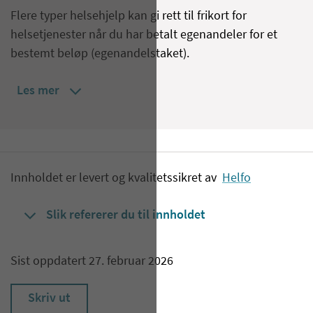
Flere typer helsehjelp kan gi rett til frikort for
helsetjenester når du har betalt egenandeler for et
bestemt beløp (egenandelstaket).
Les mer
Innholdet er levert og kvalitetssikret av
Helfo
Slik refererer du til innholdet
Sist oppdatert 27. februar 2026
Skriv ut