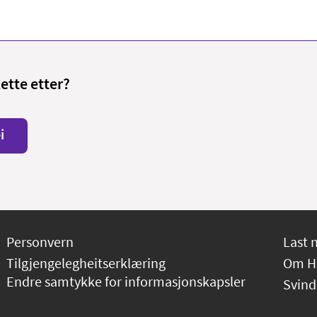
lette etter?
i