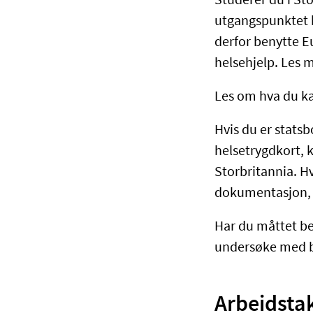
Studerer du i St
utgangspunktet 
derfor benytte Eu
helsehjelp. Les 
Les om hva du k
Hvis du er statsb
helsetrygdkort, ka
Storbritannia. Hv
dokumentasjon, 
Har du måttet be
undersøke med br
Arbeidsta