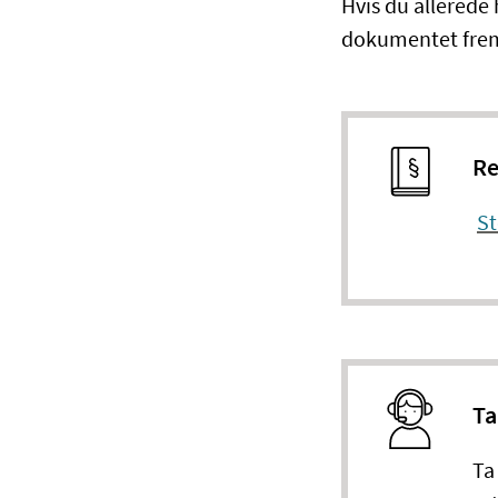
Hvis du allerede 
dokumentet frem 
Re
St
Ta
Ta