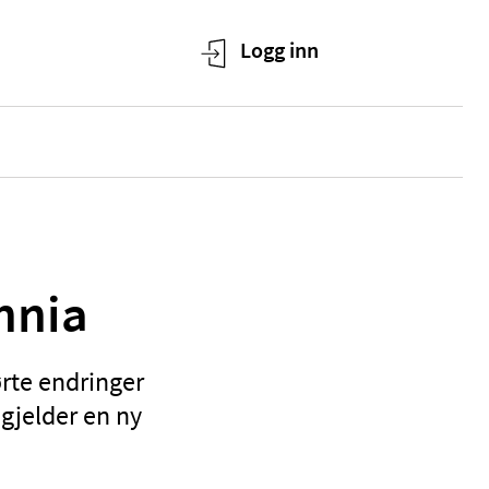
annia
ørte endringer
4 gjelder en ny