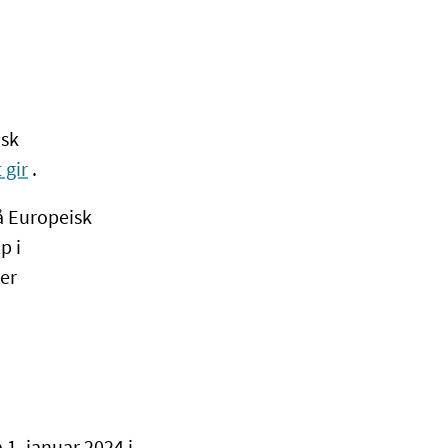
isk
 gir
.
få Europeisk
p i
ger