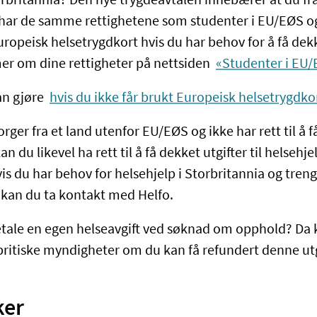
orbritannia? Den nye trygdeavtalen innebærer at du fra
har de samme rettighetene som studenter i EU/EØS og
ropeisk helsetrygdkort hvis du har behov for å få dekke
mer om dine rettigheter på nettsiden
«Studenter i EU/
an gjøre
hvis du ikke får brukt Europeisk helsetrygdko
orger fra et land utenfor EU/EØS og ikke har rett til å 
n du likevel ha rett til å få dekket utgifter til helsehjel
is du har behov for helsehjelp i Storbritannia og tren
kan du ta kontakt med Helfo.
tale en egen helseavgift ved søknad om opphold? Da 
itiske myndigheter om du kan få refundert denne utg
ker