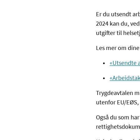
Er du utsendt arb
2024 kan du, ved 
utgifter til helse
Les mer om dine 
«Utsendte a
«Arbeidstak
Trygdeavtalen me
utenfor EU/EØS, 
Også du som har b
rettighetsdokume