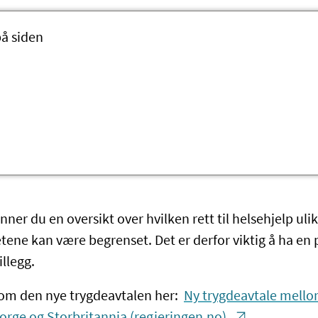
på siden
nner du en oversikt over hvilken rett til helsehjelp ul
tene kan være begrenset. Det er derfor viktig å ha en 
illegg.
om den nye trygdeavtalen her:
Ny trygdeavtale mello
orge og Storbritannia (regjeringen.no)
.