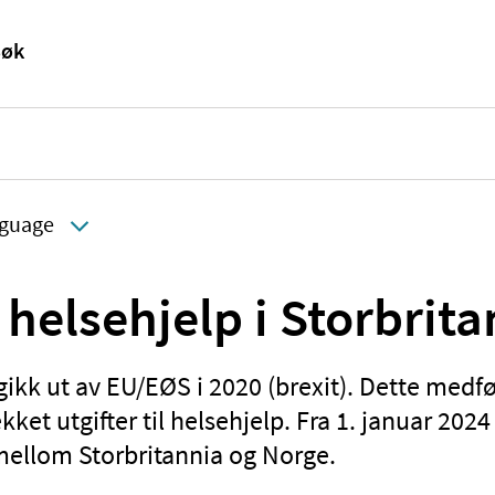
guage
l helsehjelp i Storbrit
gikk ut av EU/EØS i 2020 (brexit). Dette medf
 dekket utgifter til helsehjelp. Fra 1. januar 202
mellom Storbritannia og Norge.