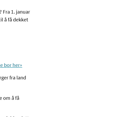
? Fra 1. januar
il å få dekket
ke bor her»
ger fra land
e om å få