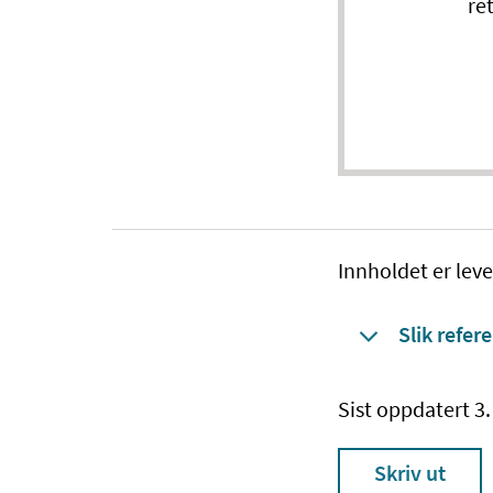
re
Innholdet er leve
Slik refere
Sist oppdatert 3
Skriv ut