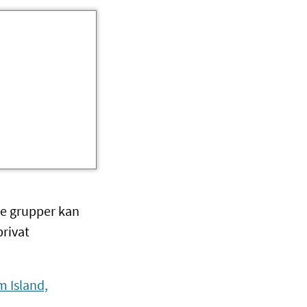
ike grupper kan
privat
m Island,