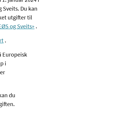
 1. januar 2024 i
 Sveits. Du kan
t utgifter til
EØS og Sveits»
.
rt
.
få Europeisk
p i
ger
kan du
iften.