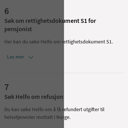
6
Søk om rettighetsdokument S1 for
pensjonist
Her kan du søke Helfo om rettighetsdokument S1.
Les mer
7
Søk Helfo om refusjon
Du kan søke Helfo om å få refundert utgifter til
helsetjenester mottatt i Norge.