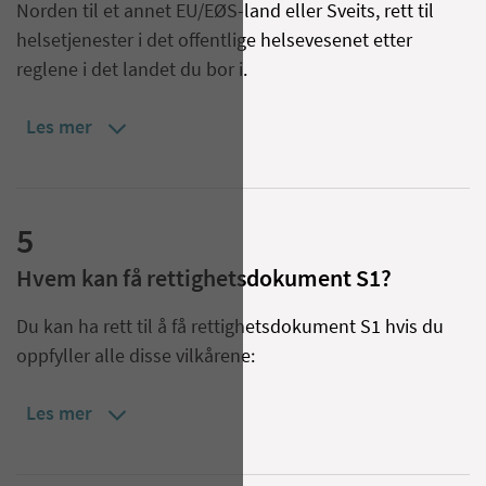
Norden til et annet EU/EØS-land eller Sveits, rett til
helsetjenester i det offentlige helsevesenet etter
reglene i det landet du bor i.
Les mer
5
Hvem kan få rettighetsdokument S1?
Du kan ha rett til å få rettighetsdokument S1 hvis du
oppfyller alle disse vilkårene:
Les mer