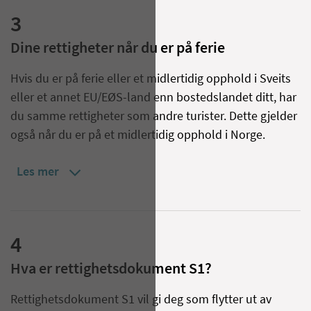
3
Dine rettigheter når du er på ferie
Hvis du er på ferie eller et midlertidig opphold i Sveits
eller et annet EU/EØS-land enn bostedslandet ditt, har
du samme rettigheter som andre turister. Dette gjelder
også når du er på et midlertidig opphold i Norge.
Les mer
4
Hva er rettighetsdokument S1?
Rettighetsdokument S1 vil gi deg som flytter ut av