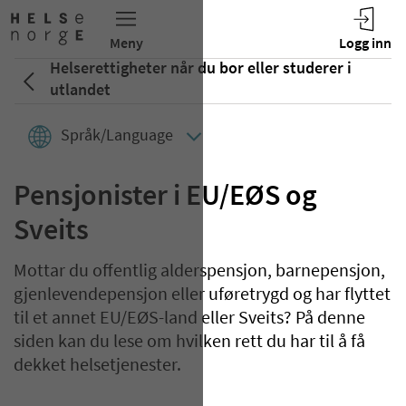
Helserettigheter når du bor eller studerer i
utlandet
Språk/Language
Pensjonister i EU/EØS og
Sveits
Mottar du offentlig alderspensjon, barnepensjon,
gjenlevendepensjon eller uføretrygd og har flyttet
til et annet EU/EØS-land eller Sveits? På denne
siden kan du lese om hvilken rett du har til å få
dekket helsetjenester.