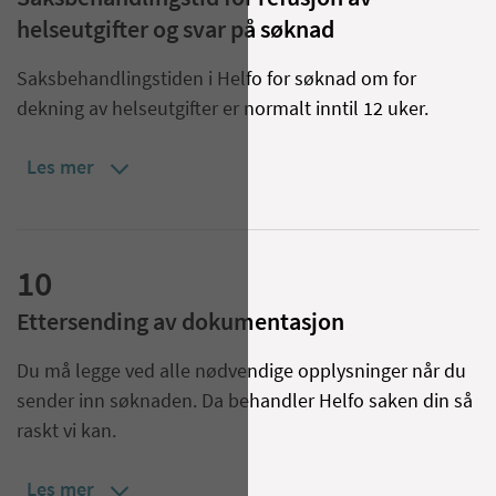
helseutgifter og svar på søknad
Saksbehandlingstiden i Helfo for søknad om for
dekning av helseutgifter er normalt inntil 12 uker.
Les mer
10
Ettersending av dokumentasjon
Du må legge ved alle nødvendige opplysninger når du
sender inn søknaden. Da behandler Helfo saken din så
raskt vi kan.
Les mer