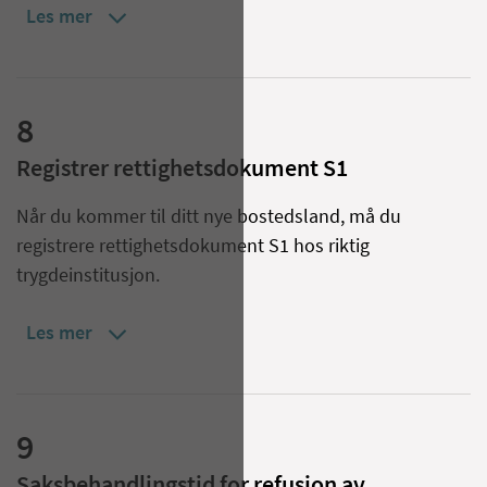
Les mer
8
Registrer rettighetsdokument S1
Når du kommer til ditt nye bostedsland, må du
registrere rettighetsdokument S1 hos riktig
trygdeinstitusjon.
Les mer
9
Saksbehandlingstid for refusjon av