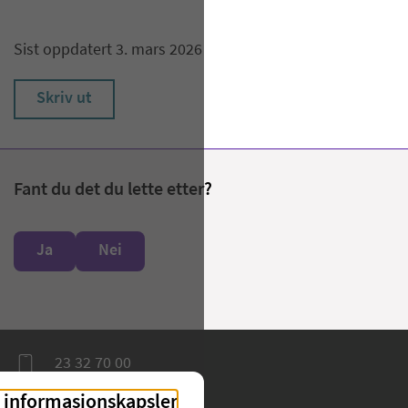
Sist oppdatert 3. mars 2026
Skriv ut
Fant du det du lette etter?
Ja
Nei