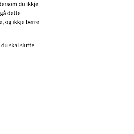
 dersom du ikkje
ngå dette
e, og ikkje berre
du skal slutte