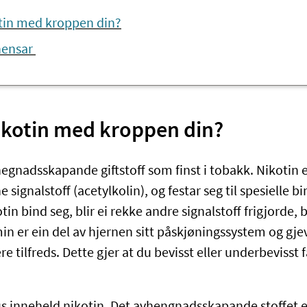
a gjer nikotin med kroppen din?
nensar
​​Kva gjer nikotin med kroppen din?
hegnadsskapande giftstoff som finst i tobakk. Nikotin er
 signalstoff (acetylkolin), og festar seg til spesielle b
tin bind seg, blir ei rekke andre signalstoff frigjorde,
 er ein del av hjernen sitt påskjøningssystem og gjev
e tilfreds. Dette gjer at du bevisst eller underbevisst f