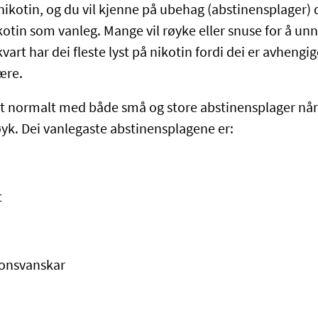
 nikotin, og du vil kjenne på ubehag (abstinensplager)
kotin som vanleg. Mange vil røyke eller snuse for å un
vart har dei fleste lyst på nikotin fordi dei er avhengig
være.
ilt normalt med både små og store abstinensplager når 
øyk. Dei vanlegaste abstinensplagene er:
t
jonsvanskar