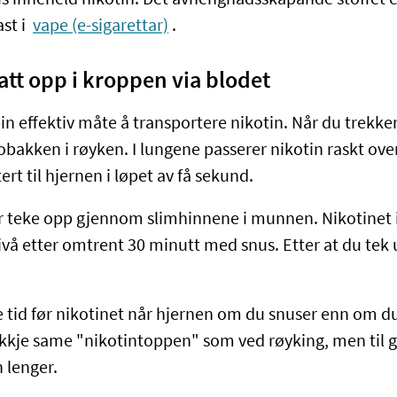
us inneheld nikotin. Det avhengnadsskapande stoffet er 
st i
vape (e-sigarettar)
.
tatt opp i kroppen via blodet
n effektiv måte å transportere nikotin. Når du trekker
 tobakken i røyken. I lungene passerer nikotin raskt ove
tert til hjernen i løpet av få sekund.
lir teke opp gjennom slimhinnene i munnen. Nikotinet i
ivå etter omtrent 30 minutt med snus. Etter at du tek 
.
re tid før nikotinet når hjernen om du snuser enn om d
ikkje same "nikotintoppen" som ved røyking, men til g
n lenger.