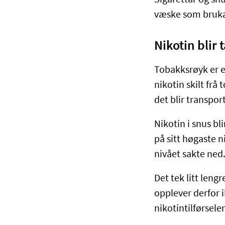
Sigarettar og sn
væske som bruka
Nikotin blir 
Tobakksrøyk er ei
nikotin skilt frå
det blir transpor
Nikotin i snus b
på sitt høgaste n
nivået sakte ned
Det tek litt leng
opplever derfor 
nikotintilførsele