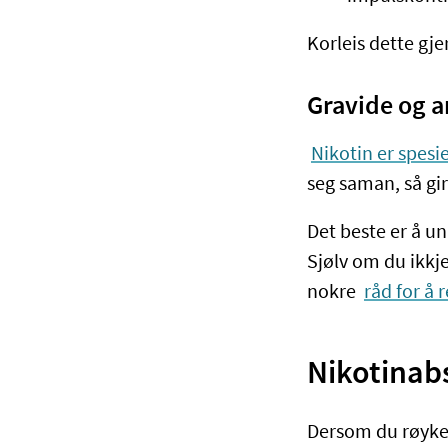
Korleis dette gje
Gravide og 
Nikotin er spesie
seg saman, så gi
Det beste er å u
Sjølv om du ikkje
nokre
råd for å 
Nikotinab
Dersom du røyker