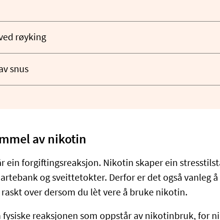
ved røyking
av snus
immel av nikotin
år ein forgiftingsreaksjon. Nikotin skaper ein stresstil
jartebank og sveittetokter. Derfor er det også vanleg å
 raskt over dersom du lèt vere å bruke nikotin.
 fysiske reaksjonen som oppstår av nikotinbruk, for ni