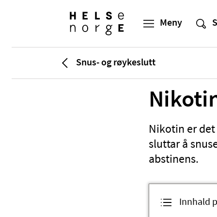
Snus- og røykeslutt
Nikoti
Nikotin er det
sluttar å snus
abstinens.
Innhald p