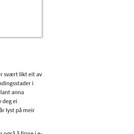
 svært likt eit av
indingsstader i
 blant anna
 deg ei
år lyst på meir