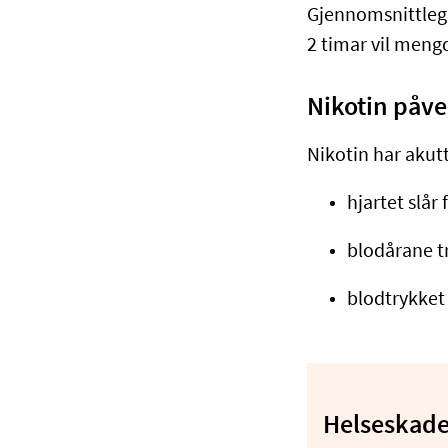
Gjennomsnittleg h
2 timar vil mengd
Nikotin påve
Nikotin har akutt
hjartet slår
blodårane 
blodtrykket
Helseskade