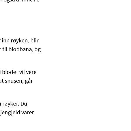
også å finne i e-
 inn røyken, blir
r til blodbana, og
 blodet vil vere
ut snusen, går
u røyker. Du
jengjeld varer