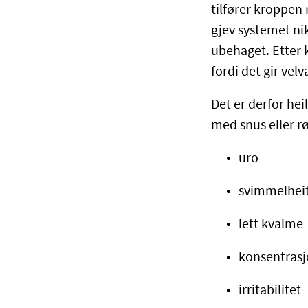
tilfører kroppen
gjev systemet ni
ubehaget. Etter k
fordi det gir vel
Det er derfor he
med snus eller r
uro
svimmelhei
lett kvalme
konsentras
irritabilitet