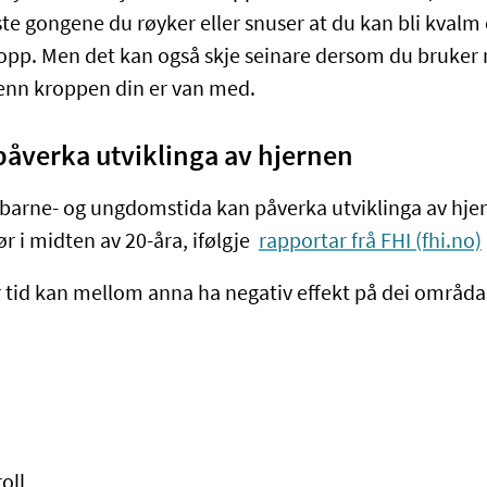
ste gongene du røyker eller snuser at du kan bli kvalm
 opp. Men det kan også skje seinare dersom du bruker 
 enn kroppen din er van med.
påverka utviklinga av hjernen
i barne- og ungdomstida kan påverka utviklinga av hje
ør i midten av 20-åra, ifølgje
rapportar frå FHI (fhi.no)
 tid kan mellom anna ha negativ effekt på dei områda
oll