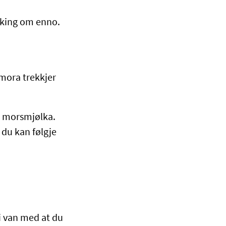
rsking om enno.
vmora trekkjer
 i morsmjølka.
g du kan følgje
li van med at du