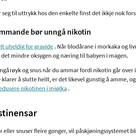
r seg til uttrykk hos den enkelte finst det ikkje nok fo
ammande bør unngå nikotin
lt uheldig for gravide
. Når blodårane i morkaka og li
r det mindre oksygen og næring til babyen i magen.
nngå røyk og snus når du ammar fordi nikotin går over
 klarer å slutte heilt, er det likevel gunstig å amme, o
redusere nikotinen i mjølka
.
stinensar
 eller snuser fleire gonger, vil påskjøningssystemet b