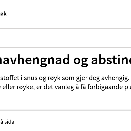
navhengnad og abstin
 stoffet i snus og røyk som gjer deg avhengig
e eller røyke, er det vanleg å få forbigåande p
å sida