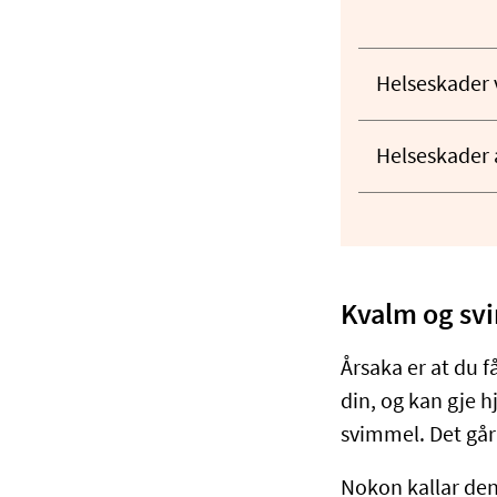
Helseskader 
Helseskader 
Kvalm og sv
Årsaka er at du f
din, og kan gje h
svimmel. Det går
Nokon kallar den