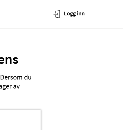
ens
. Dersom du
lager av