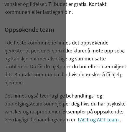
vansker og lidelser. Tilbudet er gratis. Kontakt
kommunen eller fastlegen din.
Oppsøkende team
I de fleste kommunene finnes det oppsøkende
tjenester til personer som ikke klarer å møte opp selv,
og kanskje har mer alvorlige og sammensatte
problemer. Da får du hjelp der du bor eller i nærmiljøet
ditt. Kontakt kommunen din hvis du ønsker å få hjelp
hjemme.
Det finnes også tverrfaglige behandlings- og
oppfølgingsteam som hjelper deg hvis du har psykiske
vansker og rusproblemer. Eksempler på oppsøkende,
tverrfaglige behandlingsteam er
FACT og ACT-team
.