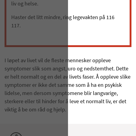
liv og helse.
Haster det litt mindre, ring legevakten på 116
117.
I løpet av livet vil de fleste mennesker oppleve
symptomer slik som angst, uro og nedstemthet. Dette
er helt normalt og en del av livets faser. Å oppleve slike
symptomer er ikke det samme som å ha en psykisk
lidelse, men dersom symptomene blir langvarige,
sterkere eller til hinder for å leve et normalt liv, er det
viktig å be om råd og hjelp.