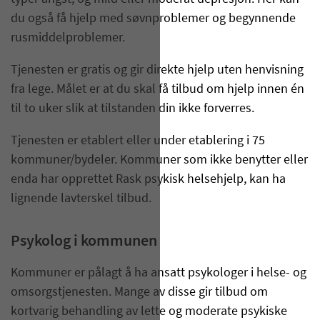
du også få hjelp med søvnproblemer og begynnende
rusmiddelproblemer.
Tjenesten er gratis og gir direkte hjelp uten henvisning
fra lege. Målet er at du skal få tilbud om hjelp innen én
til to uker slik at tilstanden din ikke forverres.
Tjenesten er etablert eller under etablering i 75
kommuner/bydeler. Kommuner som ikke benytter eller
enda har opprettet Rask psykisk helsehjelp, kan ha
lignende lavterskel tilbud.
Psykolog i kommunen
Kommuner er pålagt å ha ansatt psykologer i helse- og
omsorgstjenesten. Mange av disse gir tilbud om
kortvarig behandling av lette og moderate psykiske