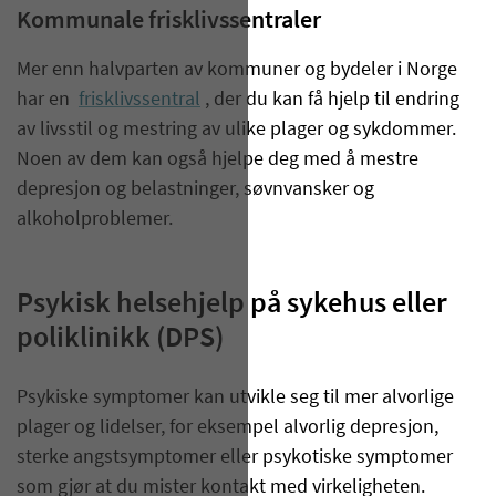
Kommunale frisklivssentraler
Mer enn halvparten av kommuner og bydeler i Norge
har en
frisklivssentral
, der du kan få hjelp til endring
av livsstil og mestring av ulike plager og sykdommer.
Noen av dem kan også hjelpe deg med å mestre
depresjon og belastninger, søvnvansker og
alkoholproblemer.
Psykisk helsehjelp på sykehus eller
poliklinikk (DPS)
Psykiske symptomer kan utvikle seg til mer alvorlige
plager og lidelser, for eksempel alvorlig depresjon,
sterke angstsymptomer eller psykotiske symptomer
som gjør at du mister kontakt med virkeligheten.