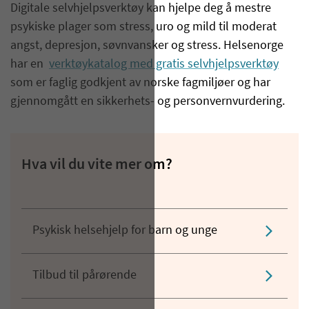
Digitale selvhjelpsverktøy kan hjelpe deg å mestre
psykiske plager som stress, uro og mild til moderat
angst, depresjon, søvnvansker og stress. Helsenorge
har en
verktøykatalog med gratis selvhjelpsverktøy
som er faglig godkjent av norske fagmiljøer og har
gjennomgått en sikkerhets- og personvernvurdering.
Hva vil du vite mer om?
Psykisk helsehjelp for barn og unge
Tilbud til pårørende