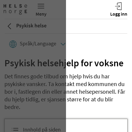
Psykisk helse
Språk/Language
Psykisk helsehjelp for voksne
Det finnes gode tilbud om hjelp hvis du har
psykiske vansker. Ta kontakt med kommunen du
bor i, fastlegen din eller annet helsepersonell. Får
du hjelp tidlig, er sjansen større for at du blir
bedre.
Innhold på siden