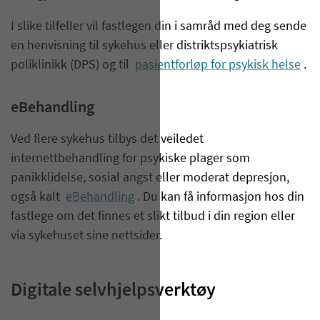
I slike tilfeller vil fastlegen din i samråd med deg sende
en henvisning til sykehus eller distriktspsykiatrisk
poliklinikk (DPS) og til
pasientforløp for psykisk helse
.
eBehandling
Ved flere sykehus tilbys det veiledet
internettbehandling for psykiske plager som
panikklidelse, sosial angst eller moderat depresjon,
også kalt
eBehandling
. Du kan få informasjon hos din
fastlege om det finnes et slikt tilbud i din region eller
via sykehuset sine nettsider.
Digitale selvhjelpsverktøy