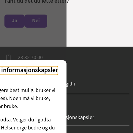
Fant du det du lette etter?
Ja
Nei