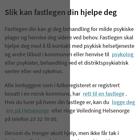
Slik kan fastlegen din hjelpe deg
Fastlegen din kan gi deg behandling for milde psykiske
plager og henvise deg videre ved behov. Fastlegen skal
hjelpe deg med å få kontakt med psykisk helsetjeneste
og andre tilbud i kommunen eller henvise til
psykolog
eller psykiater, behandling ved et distriktspsykiatrisk
senter eller ved sykehus.
Alle innbyggere som i folkeregisteret er registrert
bosatt i en norsk kommune, har
rett til en fastlege
.
Hvis du lurer på hvem din fastlege er, kan du
logge deg
inn på Helsenorge
eller ringe Veiledning Helsenorge
på telefon 23 32 70 00.
Dersom du trenger akutt hjelp, men ikke får tak i