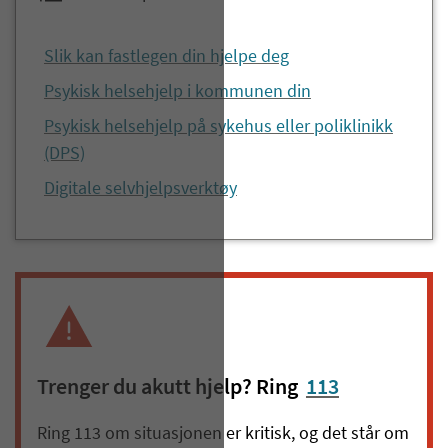
Slik kan fastlegen din hjelpe deg
Psykisk helsehjelp i kommunen din
Psykisk helsehjelp på sykehus eller poliklinikk
(DPS)
Digitale selvhjelpsverktøy
Trenger du akutt hjelp? Ring
113
Ring 113 om situasjonen er kritisk, og det står om