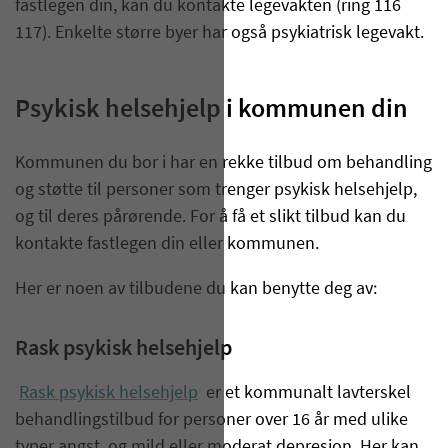
fastlegen din, kan du kontakte legevakten (ring 116
117). Enkelte større byer har også psykiatrisk legevakt.
Psykisk helsehjelp i kommunen din
Kommunen du bor i har en rekke tilbud om behandling
og støtte til personer som trenger psykisk helsehjelp,
og til deres pårørende. For å få et slikt tilbud kan du
kontakte fastlegen din eller kommunen.
Her er noen av tilbudene du kan benytte deg av:
Rask psykisk helsehjelp
Rask psykisk helsehjelp
er et kommunalt lavterskel
behandlingstilbud for personer over 16 år med ulike
typer angst, og mild eller moderat depresjon. Her kan