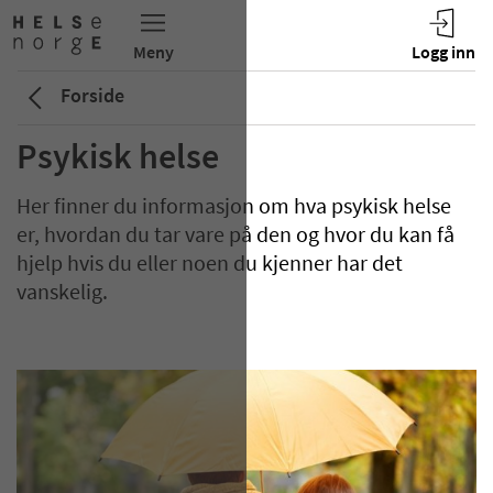
Forside
Psykisk helse
Her finner du informasjon om hva psykisk helse
er, hvordan du tar vare på den og hvor du kan få
hjelp hvis du eller noen du kjenner har det
vanskelig.