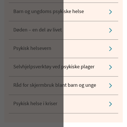
Barn og ungdoms psykiske helse
Døden – en del av livet
Psykisk helsevern
Selvhjelpsverktøy ved psykiske plager
Råd for skjermbruk blant barn og unge
Psykisk helse i kriser