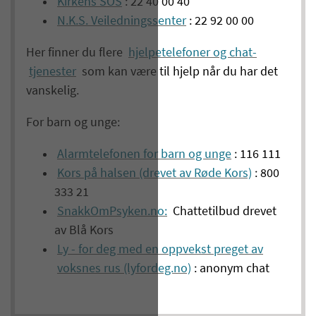
Kirkens SOS
: 22 40 00 40
N.K.S. Veiledningssenter
: 22 92 00 00
Her finner du flere
hjelpetelefoner og chat-
tjenester
som kan være til hjelp når du har det
vanskelig.
For barn og unge:
Alarmtelefonen for barn og unge
: 116 111
Kors på halsen (drevet av Røde Kors)
: 800
333 21
SnakkOmPsyken.no:
Chattetilbud drevet
av Blå Kors
Ly - for deg med en oppvekst preget av
voksnes rus (lyfordeg.no)
: anonym chat