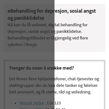
eBehandling for depresjon, sosial angst
og panikklidelse
Nå kan du få veiledet, digital behandling for
depresjon, sosial angst og panikklidelse.
Behandlingstilbudet er tilgjengelig ved flere
sykehus i Norge.
Trenger du noen å snakke med?
Det finnes flere hjelpetelefoner, chat-tjenester og
støttegrupper der du kan dele tanker og følelser
helt anonymt, og få støtte, råd og veiledning.
Mental Helse
: 116 123