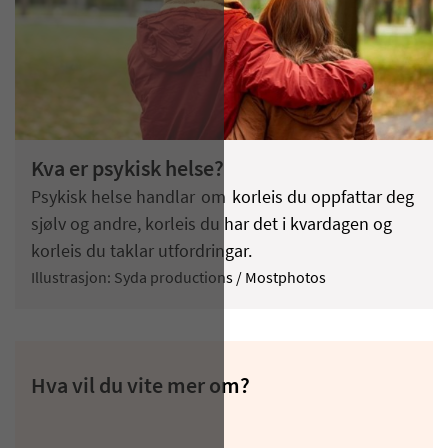
Kva er psykisk helse?
Psykisk helse handlar om korleis du oppfattar deg
sjølv og andre, korleis du har det i kvardagen og
korleis du taklar utfordringar.
Illustrasjon: Syda productions / Mostphotos
Hva vil du vite mer om?