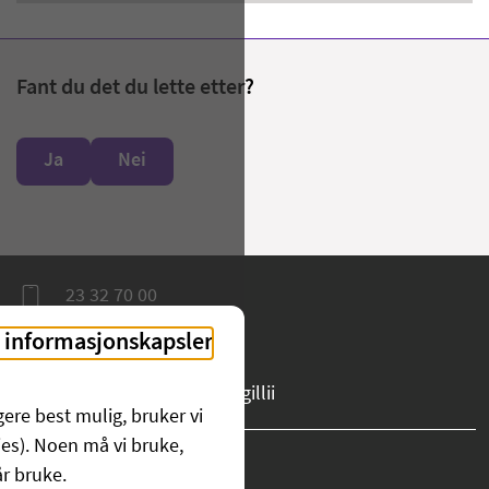
Fant du det du lette etter?
Ja
Nei