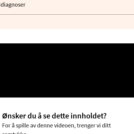
idiagnoser
Ønsker du å se dette innholdet?
For å spille av denne videoen, trenger vi ditt