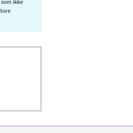
l som ikke
store