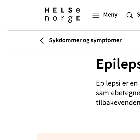
Sykdommer og symptomer
Epilep
Epilepsi er e
samlebetegnels
tilbakevendend