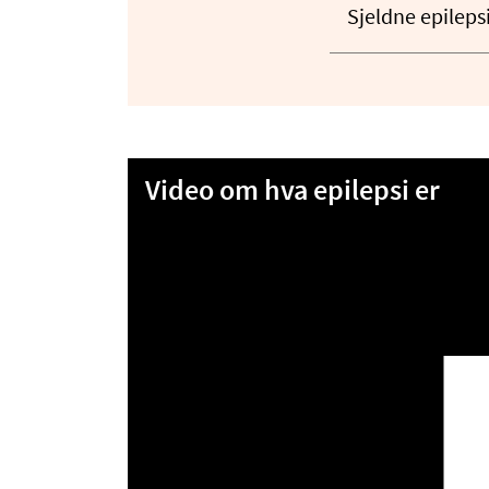
Sjeldne epileps
Video om hva epilepsi er