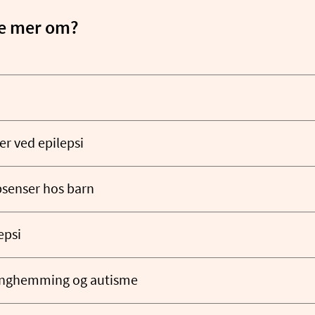
te mer om?
?
er ved epilepsi
bsenser hos barn
epsi
klinghemming og autisme