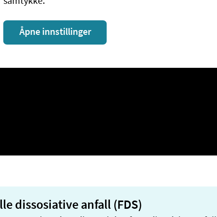
samtykke.
Åpne innstillinger
le dissosiative anfall (FDS)