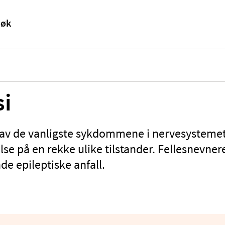
si
n av de vanligste sykdommene i nervesystemet
e på en rekke ulike tilstander. Fellesnevner
e epileptiske anfall.