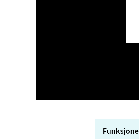
Funksjonel