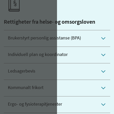
Rettigheter fra helse- og omsorgsloven
Brukerstyrt personlig assistanse (BPA)
Individuell plan og koordinator
Ledsagerbevis
Kommunalt frikort
Ergo- og fysioterapitjenester