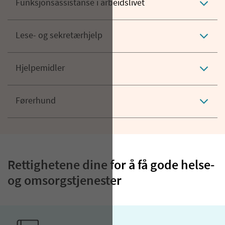
Funksjonsassistanse i arbeidslivet
Lese- og sekretærhjelp
Hjelpemidler
Førerhund
Rettighetene dine for å få gode helse-
og omsorgstjenester