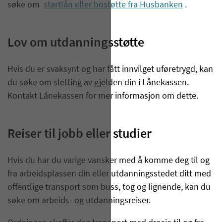
søke om
startlån eller bostøtte fra Husbanken
.
Lov om utdanningsstøtte
Hvis du er svaksynt og har fått innvilget uføretrygd, kan
du søke om sletting av gjelden din i Lånekassen.
Kontakt Lånekassen for mer informasjon om dette.
Reiser til jobb eller studier
Hvis du har du varige vansker med å komme deg til og
fra arbeidsplassen din eller utdanningsstedet ditt med
offentlige transport som buss, tog og lignende, kan du
søke om arbeids- og utdanningsreiser.