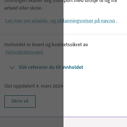
Ordningen skaffer deg transport med drosje til og fra
arbeid eller skole.
Les mer om arbeids- og utdanningsreiser på nav.no
.
Innholdet er levert og kvalitetssikret av
Helsedirektoratet
Slik refererer du til innholdet
Sist oppdatert 4. mars 2024
Skriv ut