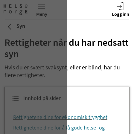
Syn
Rettigheter når du har nedsatt
syn
Hvis du er svært svaksynt, eller er blind, har du
flere rettigheter.
Innhold på siden
Rettighetene dine for økonomisk trygghet
Rettighetene dine for å få gode helse- og