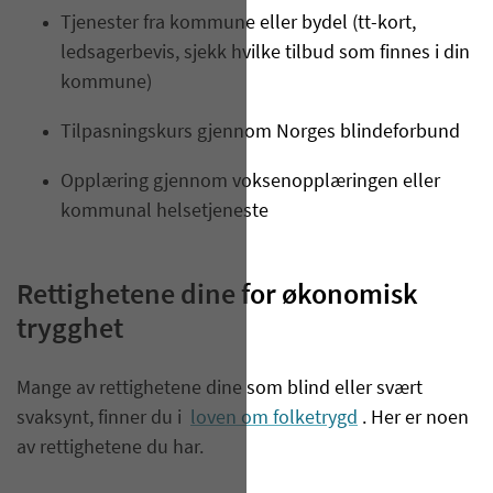
Tjenester fra kommune eller bydel (tt-kort,
ledsagerbevis, sjekk hvilke tilbud som finnes i din
kommune)
Tilpasningskurs gjennom Norges blindeforbund
Opplæring gjennom voksenopplæringen eller
kommunal helsetjeneste
Rettighetene dine for økonomisk
trygghet
Mange av rettighetene dine som blind eller svært
svaksynt, finner du i
loven om folketrygd
. Her er noen
av rettighetene du har.