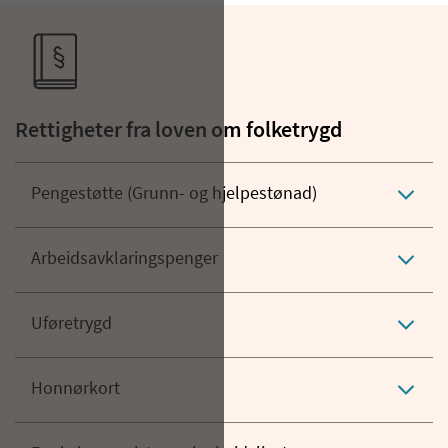
Rettigheter fra loven om folketrygd
Pengestøtte (Grunn- og hjelpestønad)
Arbeidsavklaringspenger
Uføretrygd
Honnørkort