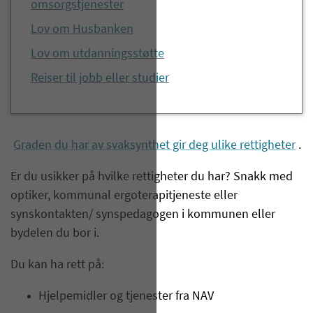
omsorgstjenester
Lov om Husbanken
Lov om utdanningsstøtte
Reiser til jobb eller studier
Graden du har av svaksynthet gir deg ulike rettigheter
.
Er du usikker på hvilke rettigheter du har? Snakk med
optiker, kommunal ergoterapitjeneste eller
synskontakten/ synspedagogen i kommunen eller
bydelen du bor i.
Du kan ha rett på:
Hjelpemidler og tjenester fra NAV