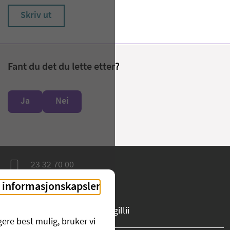
Skriv ut
Fant du det du lette etter?
Ja
Nei