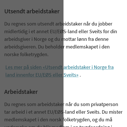
​Utsendt arbeidstaker
Du regnes som utsendt arbeidstaker når du jobber
midlertidig i et annet EU/EØS-land eller Sveits for din
arbeidsgiver i Norge og du mottar lønn fra denne
arbeidsgiveren. Du beholder medlemskapet i den
norske folketrygden.
Les mer på siden «Utsendt arbeidstaker i Norge fra
land innenfor EU/EØS eller Sveits»
.
Arbeidstaker
Du regnes som arbeidstaker når du som privatperson
tar arbeid i et annet EU/EØS-land eller Sveits. Du mister
medlemskapet i den norsk folketrygden, og du må