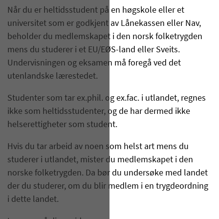
​Når du er heltidsstudent på en høgskole eller et
universitet som er godkjent av Lånekassen eller Nav,
beholder du medlemskapet i den norsk folketrygden
mens du studerer i et EU/EØS-land eller Sveits.
Undervisningen og eksamen må foregå ved det
utenlandske lærestedet.
Studenter som tar ex.phil. og ex.fac. i utlandet, regnes
ikke som heltidsstudenter, og de har dermed ikke
helserettigheter som student.
Hvis du tar arbeid av noen som helst art mens du
studerer i utlandet, mister du medlemskapet i den
norske folketrygden. Da bør du undersøke med landet
der du studerer, om du blir medlem i en trygdeordning
i dette landet.