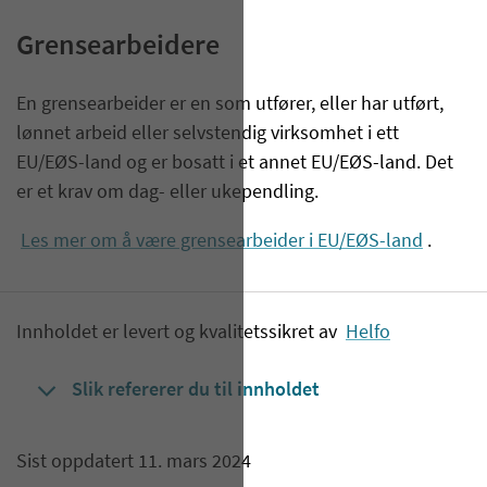
Grensearbeidere
En grensearbeider er en som utfører, eller har utført,
lønnet arbeid eller selvstendig virksomhet i ett
EU/EØS-land og er bosatt i et annet EU/EØS-land. Det
er et krav om dag- eller ukependling.
Les mer om å være grensearbeider i EU/EØS-land
.
Innholdet er levert og kvalitetssikret av
Helfo
Slik refererer du til innholdet
Sist oppdatert 11. mars 2024