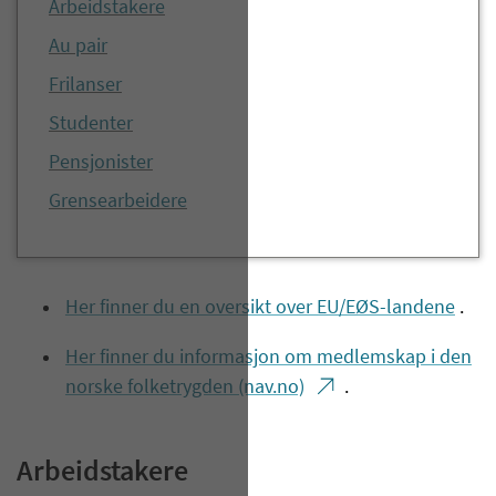
Arbeidstakere
Au pair
Frilanser
Studenter
Pensjonister
Grensearbeidere
Her finner du en oversikt over EU/EØS-landene
.
Her finner du informasjon om medlemskap i den
norske folketrygden (nav.no)
.
Arbeidstakere