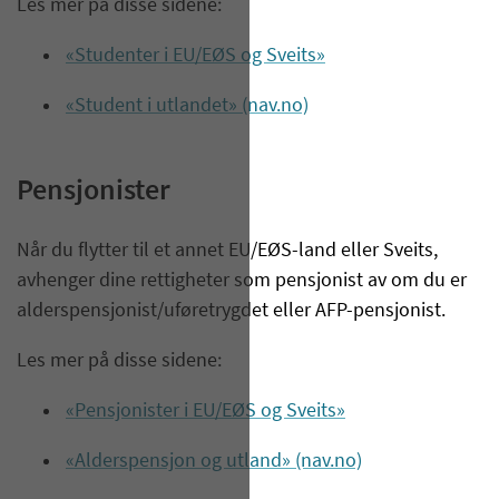
Les mer på disse sidene:
«Studenter i EU/EØS og Sveits»
«Student i utlandet» (nav.no)
Pensjonister
​Når du flytter til et annet EU/EØS-land eller Sveits,
avhenger dine rettigheter som pensjonist av om du er
alderspensjonist/uføretrygdet eller AFP-pensjonist.​
Les mer på disse sidene:
«Pensjonister i EU/EØS og Sveits»
«Alderspensjon og utland» (nav.no)