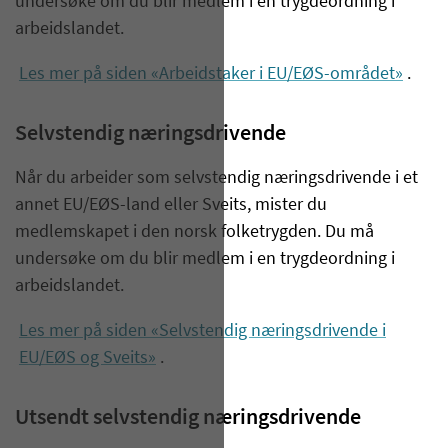
undersøke om du blir medlem i en trygdeordning i
arbeidslandet.
Les mer på siden «Arbeidstaker i EU/EØS-området»
.
Selvstendig næringsdrivende
Når du arbeider som selvstendig næringsdrivende i et
annet EU/EØS-land eller Sveits, mister du
medlemskapet i den norsk folketrygden. Du må
undersøke om du blir medlem i en trygdeordning i
arbeidslandet.
Les mer på siden «Selvstendig næringsdrivende i
EU/EØS og Sveits»
.
Utsendt selvstendig næringsdrivende