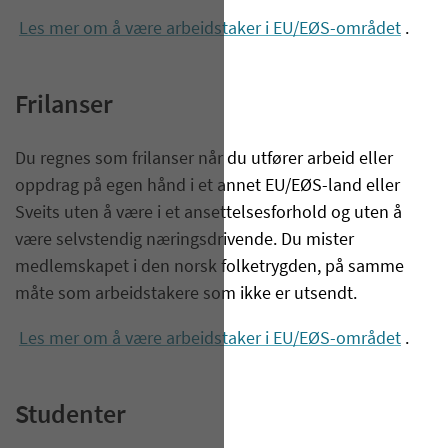
Les mer om å være arbeidstaker i EU/EØS-området
.
Frilanser
Du regnes som frilanser når du utfører arbeid eller
oppdrag på egen hånd i et annet EU/EØS-land eller
Sveits uten å være i et ansettelsesforhold og uten å
være selvstendig næringsdrivende. Du mister
medlemskapet i den norsk folketrygden, på samme
måte som arbeidstakere som ikke er utsendt.
Les mer om å være arbeidstaker i EU/EØS-området
.
Studenter