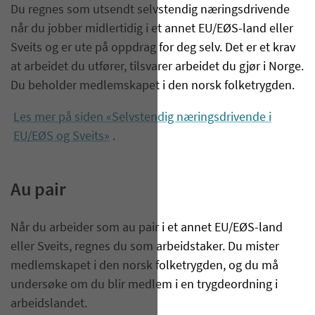
Du regnes som utsendt selvstendig næringsdrivende
når du jobber midlertidig i et annet EU/EØS-land eller
Sveits og er ute på oppdrag for deg selv. Det er et krav
at arbeidet du utfører, tilsvarer arbeidet du gjør i Norge.
Du beholder medlemskapet i den norsk folketrygden.
Les mer på siden «Selvstendig næringsdrivende i
EU/EØS og Sveits»
.
Au pair
Når du arbeider som au pair i et annet EU/EØS-land
eller Sveits, regnes du som arbeidstaker. Du mister
medlemskapet i den norsk folketrygden, og du må
undersøke om du blir medlem i en trygdeordning i
arbeidslandet.