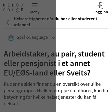
Helserettigheter når du bor eller studerer i
utlandet
Språk/Language
Arbeidstaker, au pair, student
eller pensjonist i et annet
EU/EØS-land eller Sveits?
På denne siden finner du en oversikt over ulike
persongrupper. Hvilken gruppe du tilhører, kan ha
betydning for hvilke helsetjenester du kan få
dekket.