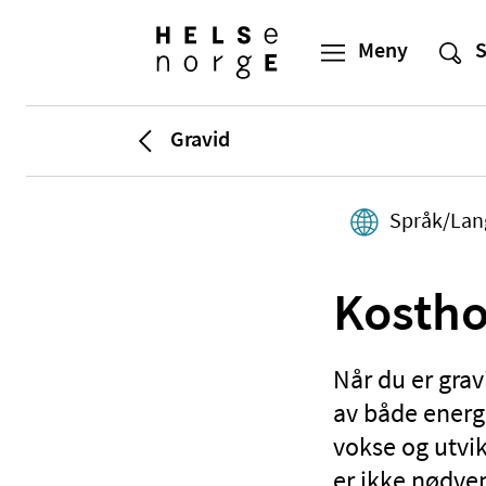
Gravid
Språk/Lan
Kostho
Når du er grav
av både energi
vokse og utvi
er ikke nødven