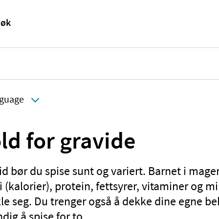
guage
ld for gravide
id bør du spise sunt og variert. Barnet i mag
 (kalorier), protein, fettsyrer, vitaminer og mi
kle seg. Du trenger også å dekke dine egne b
dig å spise for to.