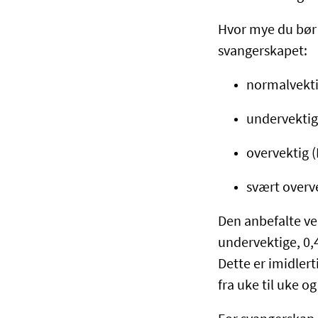
Hvor mye du bør 
svangerskapet:
normalvektig 
undervektig 
overvektig (K
svært overvek
Den anbefalte vek
undervektige, 0,4
Dette er imidler
fra uke til uke 