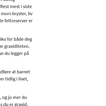
test mest i siste
mors bryster, liv
e fettreserver er
siko for både deg
ør graviditeten.
ye du legger på
edføre at barnet
 tidlig i livet,
.
, og jo mer du
s du er gravid.