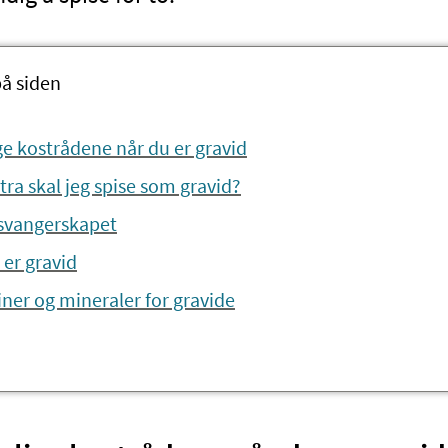
på siden
ge kostrådene når du er gravid
ra skal jeg spise som gravid?
 svangerskapet
 er gravid
iner og mineraler for gravide