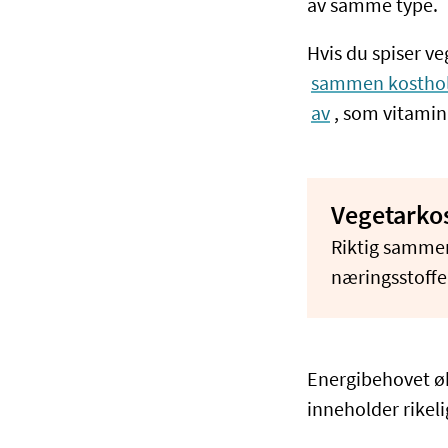
av samme type.
Hvis du spiser v
sammen kosthol
av
, som vitamin
Vegetarkos
Riktig sammen
næringsstoffer
Energibehovet øk
inneholder rikeli