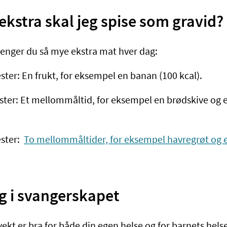
kstra skal jeg spise som gravid?
renger du så mye ekstra mat hver dag:
ster: En frukt, for eksempel en banan (100 kcal).
ster: Et mellommåltid, for eksempel en brødskive og e
ester:
To mellommåltider, for eksempel havregrøt og 
g i svangerskapet
vekt er bra for både din egen helse og for barnets helse