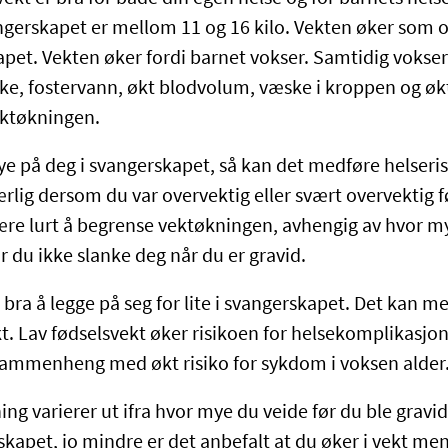
ngerskapet er mellom 11 og 16 kilo. Vekten øker som of
pet. Vekten øker fordi barnet vokser. Samtidig vokser 
ke, fostervann, økt blodvolum, væske i kroppen og økt
ektøkningen.
ye på deg i svangerskapet, så kan det medføre helseri
ærlig dersom du var overvektig eller svært overvektig f
ære lurt å begrense vektøkningen, avhengig av hvor m
 du ikke slanke deg når du er gravid.
e bra å legge på seg for lite i svangerskapet. Det kan m
kt. Lav fødselsvekt øker risikoen for helsekomplikasjoner
 sammenheng med økt risiko for sykdom i voksen alder
ng varierer ut ifra hvor mye du veide før du ble gravid
skapet, jo mindre er det anbefalt at du øker i vekt men