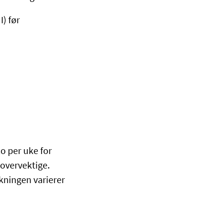
) før
lo per uke for
 overvektige.
økningen varierer