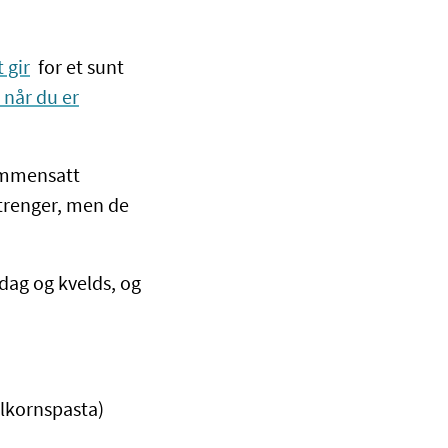
 gir
for et sunt
 når du er
sammensatt
trenger, men de
dag og kvelds, og
llkornspasta)