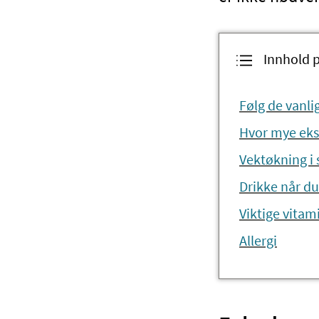
Innhold 
Følg de vanli
Hvor mye ekst
Vektøkning i
Drikke når du
Viktige vitam
Allergi