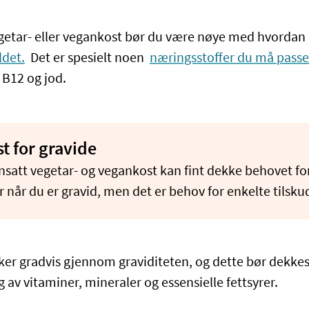
egetar- eller vegankost bør du være nøye med hvordan
det.
Det er spesielt noen
næringsstoffer du må passe 
 B12 og jod.
t for gravide
satt vegetar- og vegankost kan fint dekke behovet for
 når du er gravid, men det er behov for enkelte tilsku
er gradvis gjennom graviditeten, og dette bør dekke
g av vitaminer, mineraler og essensielle fettsyrer.