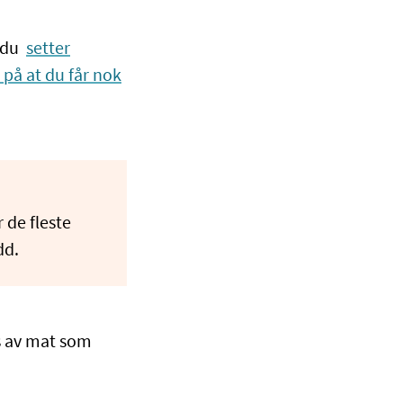
 du
setter
på at du får nok
 de fleste
dd.
s av mat som