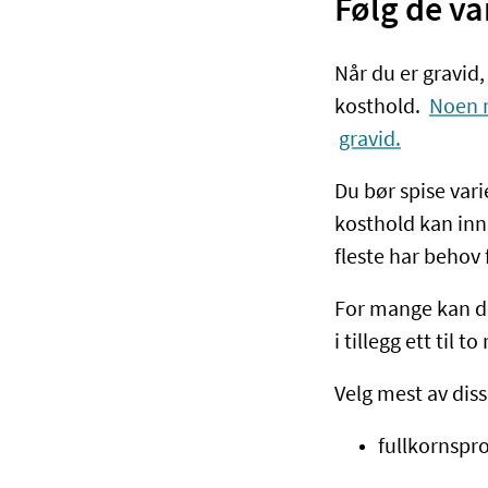
Følg de va
Når du er gravid,
kosthold.
Noen m
gravid.
Du bør spise vari
kosthold kan inn
fleste har behov
For mange kan de
i tillegg ett til 
Velg mest av dis
fullkornspro