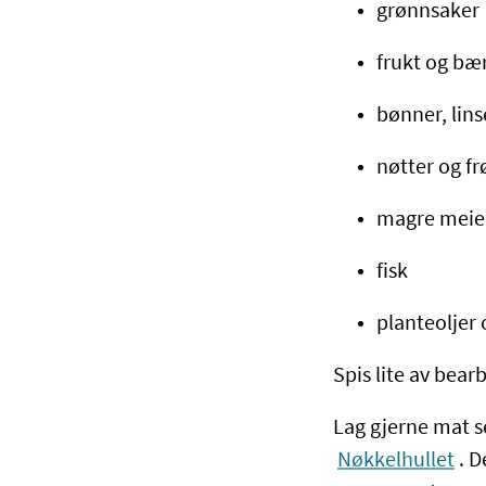
grønnsaker
frukt og bæ
bønner, lins
nøtter og fr
magre meieri
fisk
planteoljer
Spis lite av bearb
Lag gjerne mat se
Nøkkelhullet
. D