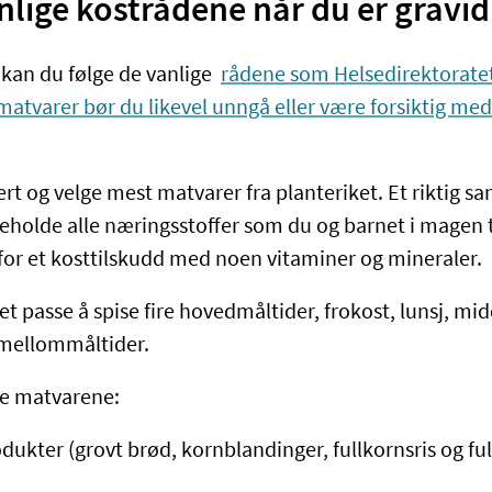
nlige kostrådene når du er gravid
 kan du følge de vanlige
rådene som Helsedirektoratet
atvarer bør du likevel unngå eller være forsiktig med
ert og velge mest matvarer fra planteriket. Et riktig 
eholde alle næringsstoffer som du og barnet i magen 
 for et kosttilskudd med noen vitaminer og mineraler.
t passe å spise fire hovedmåltider, frokost, lunsj, mid
to mellommåltider.
se matvarene:
dukter (grovt brød, kornblandinger, fullkornsris og fu