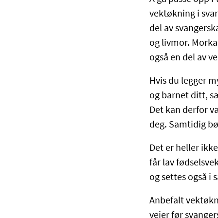
vektøkning i sva
del av svangerska
og livmor. Morka
også en del av v
Hvis du legger m
og barnet ditt, s
Det kan derfor v
deg. Samtidig bør
Det er heller ikk
får lav fødselsve
og settes også i
Anbefalt vektøkni
veier før svanger