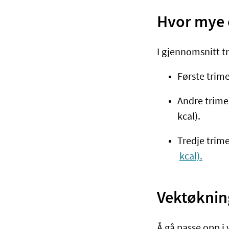
Hvor mye e
I gjennomsnitt t
Første trime
Andre trime
kcal).
Tredje trim
kcal).
Vektøknin
Å gå passe opp i 