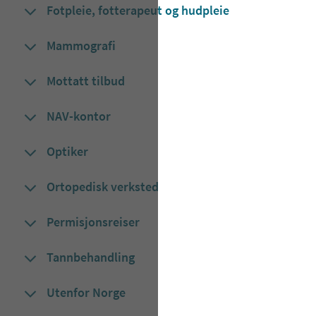
Fotpleie, fotterapeut og hudpleie
Mammografi
Mottatt tilbud
NAV-kontor
Optiker
Ortopedisk verksted
Permisjonsreiser
Tannbehandling
Utenfor Norge