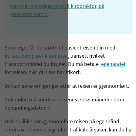
Les mer om reisestøtte til kiropraktor, på
pasientreiser.no
.
Som regel får du støtte til pasientreisen din med
et
fast beløp per kilometer
, uansett hvilket
transportmiddel du bruker. Du må betale
egenandel
for reisen, hvis du ikke har frikort.
Du kan søke om penger etter at reisen er gjennomført.
Søknaden må sendes inn senest seks måneder etter
behandlingsdatoen.
Hvis du ikke kan gjennomføre reisen på egenhånd,
enten av helsemessige eller trafikale årsaker, kan du ha