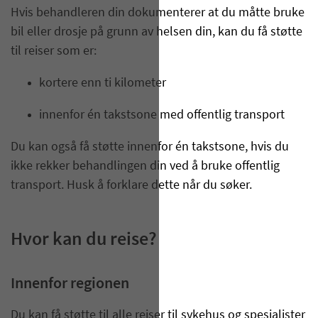
Hvis behandleren din dokumenterer at du måtte bruke
bil eller drosje på grunn av helsen din, kan du få støtte
til reiser som er:
kortere enn ti kilometer
innenfor én takstsone med offentlig transport
Du kan også få støtte innenfor én takstsone, hvis du
ikke rekker behandlingen din ved å bruke offentlig
transport. Husk å forklare dette når du søker.
Hvor kan du reise?
Innenfor regionen
Du kan få støtte til alle reiser til sykehus og spesialister