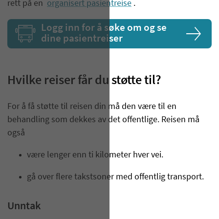
rett på en
organisert pasientreise
.
Logg inn for å søke om og se
dine pasientreiser
Hvilke reiser får du støtte til?
For å få støtte til reisen din må den være til en
behandling som dekkes av det offentlige. Reisen må
også
være lenger enn ti kilometer hver vei.
gå over flere takstsoner med offentlig transport.
Unntak