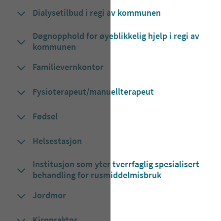
Dialysetilbud i regi av kommunen
Døgnopphold for øyeblikkelig hjelp i regi av
kommunen
Familievernkontor
Fysioterapeut/manuellterapeut
Fødsel
Helsestasjon
Institusjon som yter tverrfaglig spesialisert
behandling for rusmiddelmisbruk
Jordmor
Kiropraktor