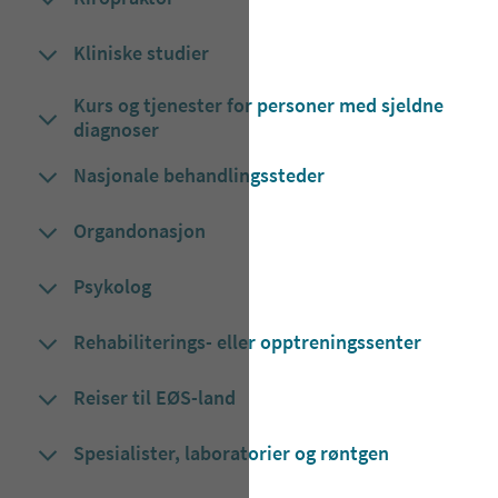
Kliniske studier
Kurs og tjenester for personer med sjeldne
diagnoser
Nasjonale behandlingssteder
Organdonasjon
Psykolog
​​​​​Rehabiliterings- eller opptreningssenter​
Reiser til EØS-land
Spesialister, laboratorier og røntgen