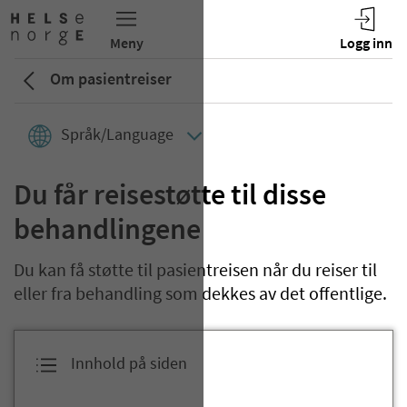
Om pasientreiser
Språk/Language
Du får reisestøtte til disse
behandlingene
Du kan få støtte til pasientreisen når du reiser til
eller fra behandling som dekkes av det offentlige.
Innhold på siden