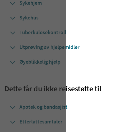
​​​​​​Sykehjem
Sykehus
Tuberkulosekontroll
Utprøving av hjelpemidler
Øyeblikkelig hjelp
Dette får du ikke reisestøtte til
Apotek og bandasjist
Etterlattesamtaler