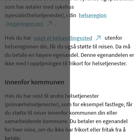
som har avtaler med sykehus
(spesialisthelsetjenester), i din
helseregion
(regjeringen.no)
.
Hvis du har
valgt et behandlingssted
utenfor
helseregionen din, får du også støtte til reisen. Da må
du betale en høyere egenandel. Denne egenandelen er
ikke med i opptjeningen til frikort for helsetjenester.
Innenfor kommunen
Hvis du har reist til andre helsetjenester
(primærhelsetjenester), som for eksempel fastlege, får
du støtte til reiser innenfor kommunen din eller
samarbeidende kommune. Du betaler en egenandel
for hver reise, om du ikke har frikort eller fritak fra å
betale.