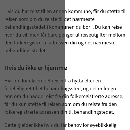
Hvis du har reist til en annen kommune, får du støtte til
reisen som om du reiste til det nærmeste
behandlingsstedet i kommunen du bor i. Du kan reise
hvor du vil, men får bare penger til reiseutgifter mellom
den folkeregistrerte adressen din og det nærmeste
behandlingsstedet.
Hvis du ikke er hjemme
Hvis du for eksempel reiser fra hytta eller en
ferieleilighet til et behandlingssted, og det er lengre
enn om du hadde reist fra din folkeregistrerte adresse,
får du kun støtte til reisen som om du reiste fra den
folkeregistrerte adressen din til behandlingstedet.
Dette gjelder ikke hvis du får behov for øyeblikkelig