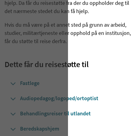
hjelp. Da får du reisestøtte fra der du oppholder deg til
det nærmeste stedet du kan få hjelp.
Hvis du må være på et annet sted på grunn av arbeid,
studier, militærtjeneste eller opphold på en institusjon,
får du støtte til reise derfra.
Dette får du reisestøtte til
Fastlege
Audiopedagog/logoped/ortoptist
Behandlingsreiser til utlandet
Beredskapshjem