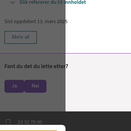
Slik refererer du til innholdet
Sist oppdatert 13. mars 2025
Skriv ut
Fant du det du lette etter?
Ja
Nei