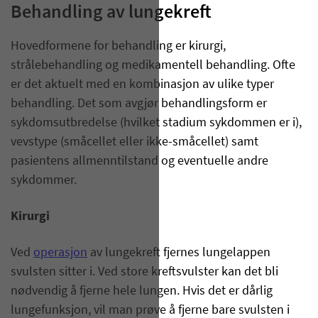
Behandling av lungekreft
Hovedformene for behandling er kirurgi,
strålebehandling og medikamentell behandling. Ofte
er det aktuelt med en kombinasjon av ulike typer
behandling. Det som avgjør behandlingsform er
sykdomsutbredelse (hvilket stadium sykdommen er i),
vevstype (småcellet eller ikke-småcellet) samt
pasientens allmenntilstand og eventuelle andre
sykdommer.
Kirurgi
Ved
operasjon
av lungekreft fjernes lungelappen
svulsten sitter i. Ved store kreftsvulster kan det bli
nødvendig å fjerne hele lungen. Hvis det er dårlig
lungefunksjon, vil man prøve å fjerne bare svulsten i