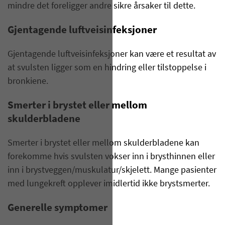
mindre det foreligger andre sikre årsaker til dette.
Gjentagende luftveisinfeksjoner
Gjentagende luftveisinfeksjoner kan være et resultat av
at svulsten ligger som en hindring eller tilstoppelse i
bronkiene.
Smerter i brystet eller mellom
skulderbladene
Smerter i brystet eller mellom skulderbladene kan
forekomme hvis svulsten vokser inn i brysthinnen eller
inn i brystveggen/muskulatur/skjelett. Mange pasienter
med lungekreft opplever imidlertid ikke brystsmerter.
Generelle symptomer