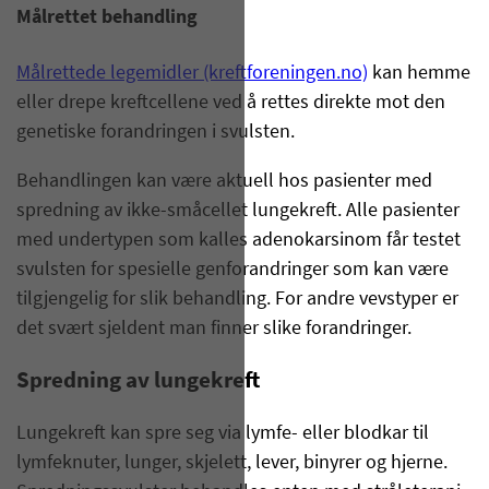
Målrettet behandling
Målrettede legemidler (kreftforeningen.no)
kan hemme
eller drepe kreftcellene ved å rettes direkte mot den
genetiske forandringen i svulsten.
Behandlingen kan være aktuell hos pasienter med
spredning av ikke-småcellet lungekreft. Alle pasienter
med undertypen som kalles adenokarsinom får testet
svulsten for spesielle genforandringer som kan være
tilgjengelig for slik behandling. For andre vevstyper er
det svært sjeldent man finner slike forandringer.
Spredning av lungekreft
Lungekreft kan spre seg via lymfe- eller blodkar til
lymfeknuter, lunger, skjelett, lever, binyrer og hjerne.