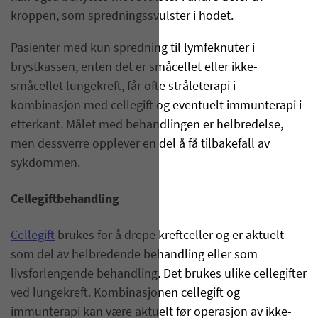
kroppen, som spredningssvulster i hodet.
Pasienter med kun spredning til lymfeknuter i
brystkassen, enten det er småcellet eller ikke-
småcellet lungekreft, får ofte stråleterapi i
kombinasjon med cellegift og eventuelt immunterapi i
etterkant. Målet med behandlingen er helbredelse,
men dessverre opplever en del å få tilbakefall av
sykdommen.
Cellegiftbehandling
Cellegift
brukes for å drepe kreftceller og er aktuelt
som del av helbredende behandling eller som
livsforlengende behandling. Det brukes ulike cellegifter
ved lungekreft. Kombinasjonen cellegift og
immunterapi kan være aktuelt før operasjon av ikke-