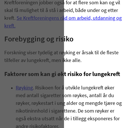
Kreftforeningen jobber også for at flere som kan og vil
skal få mulighet til å stå i arbeid, både under og etter
kreft.
Se Kreftforeningens råd om arbeid, utdanning og
kreft.
Forebygging og risiko
Forskning viser tydelig at røyking er årsak til de fleste
tilfeller av lungekreft, men ikke alle.
Faktorer som kan gi økt risiko for lungekreft
Røyking
. Risikoen for å utvikle lungekreft øker
med antall sigaretter som røykes, antall år du
røyker, røykestart i ung alder og mengde tjære og
nikotininnhold i sigarettene. De som røyker er
også ekstra utsatt når de i tillegg eksponeres for
andre risikofaktorer.