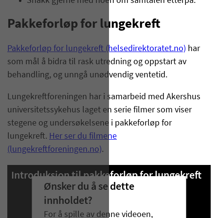
Snakk gjerne med noen om samtalen etterpå.
Pakkeforløp for lungekreft
Pakkeforløp for lungekreft (helsedirektoratet.no)
har
som mål å bidra til rask utredning og oppstart av
behandling, og unngå unødvendig ventetid.
Lungekreftforeningen har i samarbeid med Akershus
universitetssykehus laget en serie filmer som viser
stegene og undersøkelsene i pakkeforløp for
lungekreft.
Her ser du filmene
(lungekreftforeningen.no)
.
Introduksjon til pakkeforløp for lungekreft
Ønsker du å se dette
innholdet?
For å spille av denne videoen,