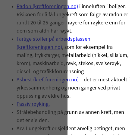
Radon (kreftforeningen.no)
i inneluften i boliger.
Risikoen for å få lungekreft som følge av radon er
rundt 20 til 25 ganger høyere for røykere enn for
dem som aldri har røykt.
Farlige stoffer på arbeidsplassen
(kreftforeningen.no)
, som for eksempel fra
maling, trykkfarger, metallarbeid (nikkel, silisium,
krom), maskinarbeid, røyk, stekos, sveiserøyk,
diesel- og trafikkforurensning
Asbest (kreftforeningen.no)
– det er mest aktuelt i
yrkessammenheng og noen ganger ved privat
oppussing av eldre hus.
Passiv røyking.
Strålebehandling på grunn av annen kreft, men
det er sjelden.
Arv. Lungekreft er sjeldent arvelig betinget, men