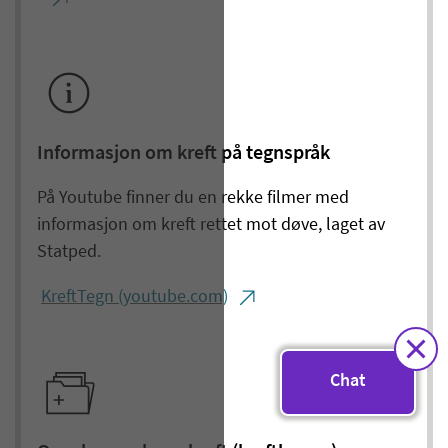
Informasjon om kreft på tegnspråk
På Youtube finner du en rekke filmer med
informasjon om kreft rettet mot døve, laget av
Statped.
KreftTegn (youtube.com)
Chat