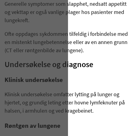
Generelle symptomer som slapphet, nedsatt appetitt
og vekttap er også vanlige plager hos pasienter med
lungekreft.
Ofte oppdages sykdommen tilfeldig i forbindelse med
en mistenkt lungebetennelse eller av en annen grunn
(CT eller røntgenbilde av lungene).
Undersøkelse og diagnose
Klinisk undersøkelse
Klinisk undersøkelse omfatter lytting på lunger og
hjertet, og grundig leting etter hovne lymfeknuter på
halsen, i armhulen og ved kragebeinet.
Røntgen av lungene