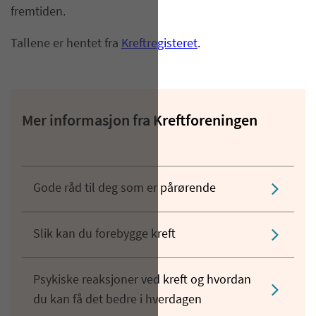
fremtiden.
Tallene er hentet fra
Kreftregisteret
.
Mer informasjon fra Kreftforeningen
Gode råd til deg som er pårørende
Slik kan du forebygge kreft
Psykiske reaksjoner ved kreft og hvordan
du kan få det bedre i hverdagen