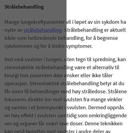
Strålebehandling
Mange lungekreftpasienter vil i løpet av sin sykdom ha
nytte av
strålebehandling
. Strålebehandling er aktuelt
både som helbredende behandling, for å begrense
sykdommen og for å lindre symptomer.
Ved små svulster i lungen, uten tegn til spredning, kan
stereotaktisk strålebehandling være et alternativ til
kirurgi hvis pasienten ikke ønsker eller ikke tåler
operasjon. Stereotaktisk strålebehandling betyr at du
får noen få behandlinger med høy stråledose. Strålene
fokuseres direkte inn mot svulsten fra mange vinkler
og samles i et brennpunkt i svulsten. Dermed oppnås
en høy effekt i svulsten samtidig som omkringliggende
vev og organer får svært lave doser. Denne teknikken
kan også benyttes mot svulster i andre deler av