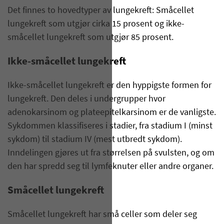
Det finnes to hovedtyper av lungekreft: Småcellet
lungekreft som utgjør cirka 15 prosent og ikke-
småcellet lungekreft som utgjør 85 prosent.
Ikke-småcellet lungekreft
Ikke-småcellet lungekreft er den hyppigste formen for
lungekreft. Den deles i undergrupper hvor
adenokarsinom og plateepitelkarsinom er de vanligste.
Sykdommen klassifiseres i stadier, fra stadium I (minst
sykdom) til stadium IV (mest utbredt sykdom).
Inndelingen gjøres ut fra størrelsen på svulsten, og om
den har spredd seg til lymfeknuter eller andre organer.
Småcellet lungekreft
Småcellet lungekreft har små celler som deler seg