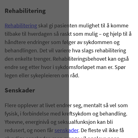
Rehabilitering
Rehabilitering
skal gi pasienten mulighet til å komme
tilbake til hverdagen så raskt som mulig – og hjelp til å
håndtere endringer som følger av sykdommen og
behandlingen. Det vil variere hva slags rehabilitering
den enkelte trenger. Rehabiliteringsbehovet kan også
endre seg etter hvor i sykdomsforløpet man er. Spør
legen eller sykepleieren om råd.
Senskader
Flere opplever at livet endrer seg, mentalt så vel som
fysisk, i forbindelse med kreftsykdom og behandling.
Yteevne, energinivå og seksualfunksjon kan bli
redusert, og noen får
senskader
. De fleste vil ikke få