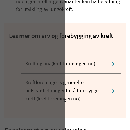
noen gener eller genvarianter kan ha betydning
for utvikling av lungekreft.
Les mer om arv og forebygging av kreft
Kreft og arv (kreftforeningen.no)
Kreftforeningens generelle
helseanbefalinger for å forebygge
kreft (kreftforeningen.no)