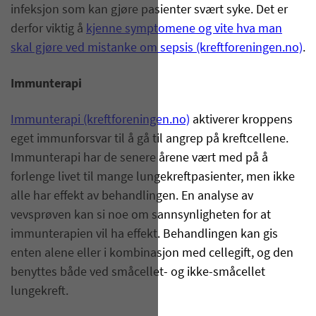
infeksjon som kan gjøre pasienter svært syke. Det er
derfor viktig å
kjenne symptomene og vite hva man
skal gjøre ved mistanke om sepsis (kreftforeningen.no)
.
Immunterapi
Immunterapi (kreftforeningen.no)
aktiverer kroppens
eget immunforsvar til å gå til angrep på kreftcellene.
Immunterapi har de senere årene vært med på å
forlenge livet til mange lungekreftpasienter, men ikke
alle har effekt av behandlingen. En analyse av
vevsprøven kan si noe om sannsynligheten for at
immunterapien vil ha effekt. Behandlingen kan gis
enten alene eller i kombinasjon med cellegift, og den
benyttes både ved småcellet- og ikke-småcellet
lungekreft.