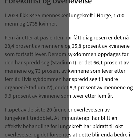
Forekomst og overlevelse
I 2024 fikk 3435 mennesker lungekreft i Norge, 1700
menn og 1735 kvinner.
Fem år etter at pasienten har fått diagnosen er det nå
28,4 prosent av mennene og 35,8 prosent av kvinnene
som fortsatt lever. Dersom sykdommen oppdages før
den har spredd seg (Stadium I), er det 66,1 prosent av
mennene og 73 prosent av kvinnene som lever etter
fem år. Hvis sykdommen har spredd seg til andre
organer (Stadium IV), er det 8,3 prosent av mennene og
9,9 prosent av kvinnene som lever etter fem år.
I løpet av de siste 20 årene er overlevelsen av
lungekreft tredoblet. At immunterapi har blitt en
effektiv behandling for lungekreft har bidratt til økt
overlevelse, og det forventes at dette blir enda bedre i