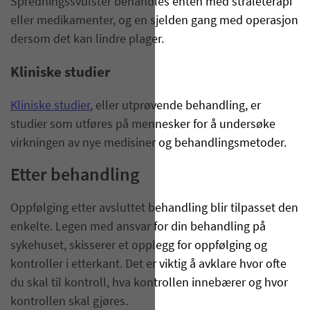
Spredningssvulster behandles enten med stråleterapi
eller medikamenter, og en sjelden gang med operasjon
dersom det kan lindre plager.
Kliniske studier
Kliniske studier
, eller utprøvende behandling, er
studier som utføres på mennesker for å undersøke
virkningen av nye medisiner og behandlingsmetoder.
Etter behandling
Oppfølging etter avsluttet behandling blir tilpasset den
enkelte. Legen med ansvar for din behandling på
sykehuset, skisserer et opplegg for oppfølging og
kontroller i etterkant. Det er viktig å avklare hvor ofte
du skal til kontroll, hva kontrollen innebærer og hvor
kontrollen skal gjøres.