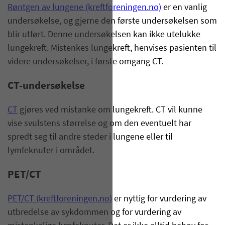
Røntgen av lungene (kreftforeningen.no)
er en vanlig
undersøkelse, og gjerne den første undersøkelsen som
blir utført. Denne undersøkelsen kan ikke utelukke
lungekreft. Mistenkes lungekreft, henvises pasienten til
videre undersøkelser, i første omgang CT.
CT-undersøkelse
CT
gjøres ved mistanke om lungekreft. CT vil kunne
vise svulstens størrelse og om den eventuelt har
spredt seg til andre steder i lungene eller til
lymfeknuter i området.
PET/CT
PET/CT (kreftforeningen.no)
er nyttig for vurdering av
utbredelse av sykdommen og for vurdering av