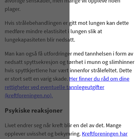
alvorlige senskader, men mange vil oppleve noen
plager.
Hvis strålebehandlingen er gitt mot lungen kan dette
medføre mindre elastisitet i lungen slik at
lungekapasiteten blir nedsatt.
Man kan også få utfordringer med tannhelsen i form av
nedsatt spyttsekresjon og tørrhet i munn og slimhinner
hvis spyttkjertlene har vært innenfor strålefeltet. Dette
er stort sett en varig skade.
Her finner du råd om dine
rettigheter ved eventuelle tannlegeutgifter
(kreftforeningen.no).
Psykiske reaksjoner
Livet endrer seg når kreft blir en del av det. Mange
opplever uvisshet og bekymring.
Kreftforeningen har