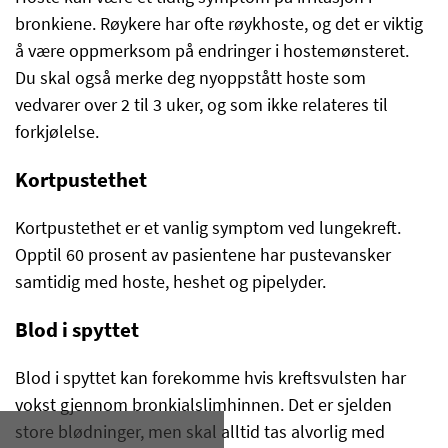
bronkiene. Røykere har ofte røykhoste, og det er viktig
å være oppmerksom på endringer i hostemønsteret.
Du skal også merke deg nyoppstått hoste som
vedvarer over 2 til 3 uker, og som ikke relateres til
forkjølelse.
Kortpustethet
Kortpustethet er et vanlig symptom ved lungekreft.
Opptil 60 prosent av pasientene har pustevansker
samtidig med hoste, heshet og pipelyder.
Blod i spyttet
Blod i spyttet kan forekomme hvis kreftsvulsten har
vokst gjennom bronkialslimhinnen. Det er sjelden
store blødninger, men skal alltid tas alvorlig med