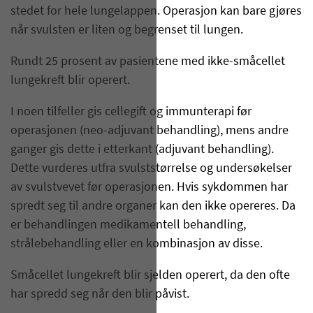
stedet for hele lungelappen. Operasjon kan bare gjøres
når svulsten er liten og begrenset til lungen.
Rundt 25 prosent av pasientene med ikke-småcellet
lungekreft blir operert.
I noen tilfeller gis cellegift og immunterapi før
operasjonen (neo-adjuvant behandling), mens andre
ganger gis dette i etterkant (adjuvant behandling).
Dette vurderes utfra svulststørrelse og undersøkelser
av svulstvevet før operasjonen. Hvis sykdommen har
spredt seg til andre organer kan den ikke opereres. Da
er behandlingen medikamentell behandling,
strålebehandling eller en kombinasjon av disse.
Småcellet lungekreft blir sjelden operert, da den ofte
har spredd seg når den blir påvist.