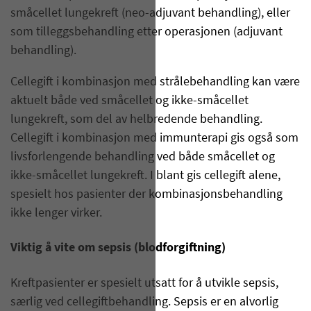
småcellet lungekreft (neo-adjuvant behandling), eller
som tilleggsbehandling etter operasjonen (adjuvant
behandling).
Cellegift i kombinasjon med strålebehandling kan være
aktuelt både ved småcellet og ikke-småcellet
lungekreft, som del av helbredende behandling.
Cellegift i kombinasjon med immunterapi gis også som
livsforlengende behandling ved både småcellet og
ikke-småcellet lungekreft. I blant gis cellegift alene,
spesielt hos pasienter der kombinasjonsbehandling
ikke lenger virker.
Viktig å vite om sepsis (blodforgiftning)
Kreftpasienter er spesielt utsatt for å utvikle sepsis,
særlig ved cellegiftbehandling. Sepsis er en alvorlig