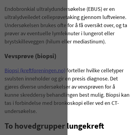
Endobronkial ultralydundersøkelse (EBUS) er en
ultralydveiledet celleprøvetaking gjennom luftveiene.
Undersøkelsen brukes ofte for å få oversikt over, og ta
prøver av eventuelle lymfeknuter i lungerot eller
brystskilleveggen (hilum eller mediastinum).
Vevsprøve (biopsi)
Biopsi (kreftforeningen.no)
forteller hvilke celletyper
svulsten inneholder og gir en presis diagnose. Det
gjøres diverse undersøkelser av vevsprøven for å
kunne skreddersy behandlingen best mulig. Biopsi kan
tas i forbindelse med bronkoskopi eller ved en CT-
undersøkelse.
To hovedgrupper lungekreft