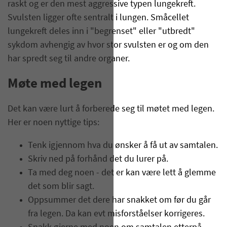
raskt og er den mest aggressive typen lungekreft.
Svulsten ligger ofte sentralt i lungen. Småcellet
lungekreft deles inn i "begrenset" eller "utbredt"
sykdom avhengig av hvor stor svulsten er og om den
har spredt seg til andre organer.
Møte m​ed legen
Det kan være lurt å forberede seg til møtet med legen.
Her er noen nyttige tips:
​Tenk igjennom hva du ønsker å få ut av samtalen.
Skriv ned på forhånd det du lurer på.
Ta med deg noen - det er kan være lett å glemme
det som blir sagt.
Oppsummer det dere har snakket om før du går
fra legen. Da kan evt misforståelser korrigeres.