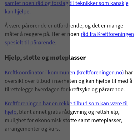
samlet noen råd og forslag til teknikker som kanskje
kan hjelpe.
Å være pårørende er utfordrende, og det er mange
måter å reagere på. Her er noen
råd fra Kreftforeningen
spesielt til pårørende
.
Hjelp, støtte og møteplasser
Kreftkoordinator i kommunen (kreftforeningen.no)
har
oversikt over tilbud i nærheten og kan hjelpe til med å
tilrettelegge hverdagen for kreftsyke og pårørende.
Kreftforeningen har en rekke tilbud som kan være til
hjelp
, blant annet gratis rådgivning og rettshjelp,
mulighet for økonomisk støtte samt møteplasser,
arrangementer og kurs.