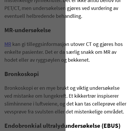
mistenkelige lymfeknuter. Det er ikke alltid behov for
PET/CT, men undersøkelsen gjøres ved vurdering av
eventuell helbredende behandling.
MR-undersøkelse
MR
kan gi tilleggsinformasjon utover CT og gjøres hos
enkelte pasienter. Det er da særlig snakk om MR av
hodet eller av ryggsøylen og bekkenet.
Bronkoskopi
Bronkoskopi er en mye brukt og viktig undersøkelse
ved mistanke om lungekreft. Et kikkertrør inspiserer
slimhinnene i luftveiene, og det kan tas celleprøve eller
vevsprøve fra svulsten eller det mistenkelige området.
Endobronkial ultralydundersøkelse (EBUS)