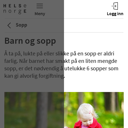
Sopp
Barn og sopp
Å ta på, lukte på eller slikke på en sopp er aldri
farlig. Når barnet har smakt på en liten mengde
sopp, er det nødvendig å utelukke 6 sopper som
kan gi alvorlig forgiftning.