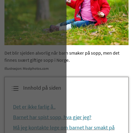
Det blir sjelden alvorlig når barn smaker på sopp, men det
finnes svært giftige sopp i Norge.
Illustrasjon: Mostphotos.com
Innhold på siden
Det er ikke farlig å..
Barnet har spist sopp, hva gjør jeg?
Må jeg kontakte lege om barnet har smakt på