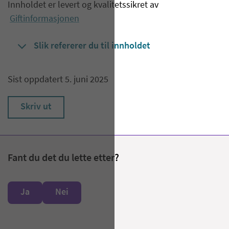
Innholdet er levert og kvalitetssikret av
Giftinformasjonen
Slik refererer du til innholdet
Sist oppdatert 5. juni 2025
Skriv ut
Fant du det du lette etter?
Ja
Nei