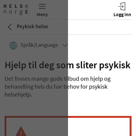
Psykisk helse
Språk/Language
Hjelp til deg som sliter psykisk
Det finnes mange gode tilbud om hjelp og
behandling hvis du har behov for psykisk
helsehjelp.