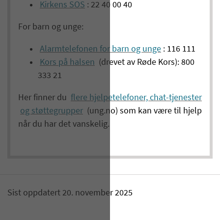
Kirkens SOS
: 22 40 00 40
For barn og unge:
Alarmtelefonen for barn og unge
: 116 111
Kors på halsen
(drevet av Røde Kors): 800
333 21
Her finner du
flere hjelpetelefoner, chat-tjenester
og støttegrupper
(ung.no) som kan være til hjelp
når du har det vanskelig.
Sist oppdatert 20. november 2025