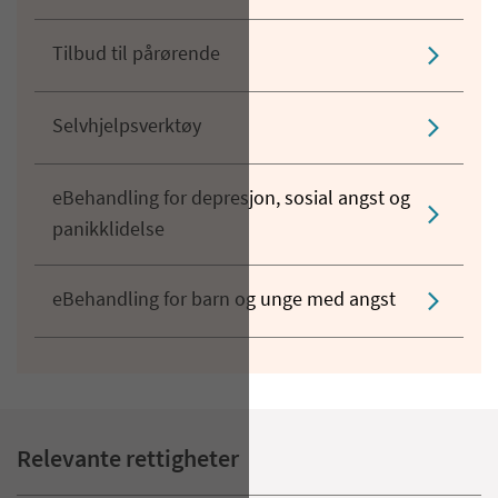
Tilbud til pårørende
Selvhjelpsverktøy
eBehandling for depresjon, sosial angst og
panikklidelse
eBehandling for barn og unge med angst
Relevante rettigheter