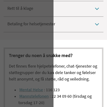
Rett til å klage
Betaling for helsetjenester
Trenger du noen å snakke med?
Det finnes flere hjelpetelefoner, chat-tjenester og
støttegrupper der du kan dele tanker og følelser
helt anonymt, og få støtte, råd og veiledning.
Mental Helse
: 116 123
Mannstelefonen
: 22 34 09 60 (tirsdag og
torsdag 17-20)