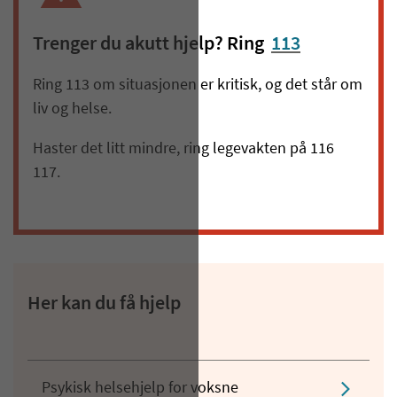
Trenger du akutt hjelp? Ring
113
Ring 113 om situasjonen er kritisk, og det står om
liv og helse.
Haster det litt mindre, ring legevakten på 116
117.
Her kan du få hjelp
Psykisk helsehjelp for voksne