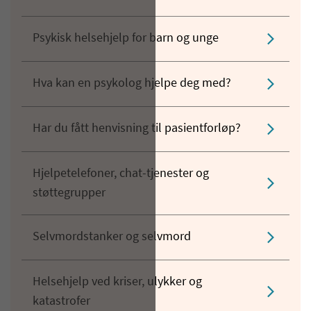
Psykisk helsehjelp for barn og unge
Hva kan en psykolog hjelpe deg med?
Har du fått henvisning til pasientforløp?
Hjelpetelefoner, chat-tjenester og
støttegrupper
Selvmordstanker og selvmord
Helsehjelp ved kriser, ulykker og
katastrofer