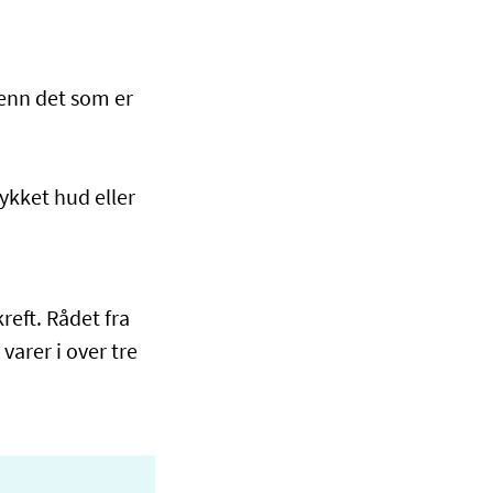
 enn det som er
tykket hud eller
eft. Rådet fra
arer i over tre