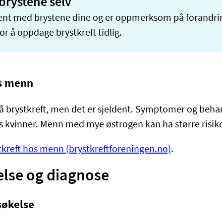
brystene selv
kjent med brystene dine og er oppmerksom på forandri
for å oppdage brystkreft tidlig.
os menn
 brystkreft, men det er sjeldent. Symptomer og beha
 kvinner. Menn med mye østrogen kan ha større risiko 
tkreft hos menn (brystkreftforeningen.no)
.
lse og diagnose
søkelse