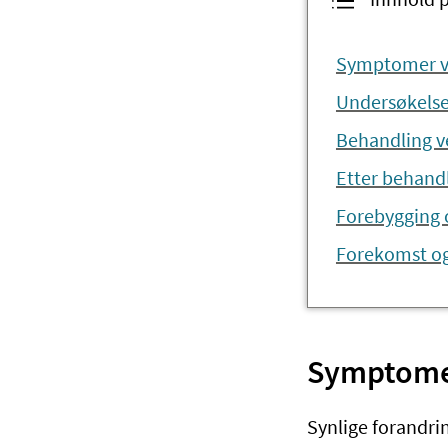
Innhold 
Symptomer ve
Undersøkelse
Behandling ve
Etter behand
Forebygging o
Forekomst og
Symptomer
Synlige forandrin