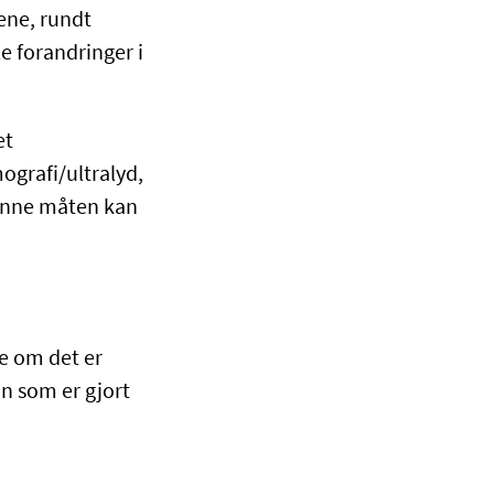
ene, rundt
e forandringer i
et
ografi/ultralyd,
denne måten kan
e om det er
nn som er gjort