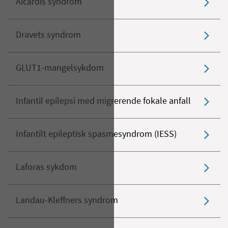
Aicardis syndrom
Dravets syndrom
GLUT1-mangelsykdom
Infantil epilepsi med migrerende fokale anfall
Infantilt epileptisk spasmesyndrom (IESS)
Laforas sykdom
Landau-Kleffners syndrom