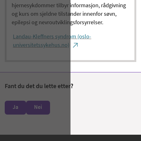
hjernesykdommer tilbyr informasjon, rådgivning
og kurs om sjeldne tilstander innenfor søvn,
epilepsi og nevroutviklingsforsyrrelser.
Landau-Kleffners syndrom (oslo-
universitetssykehus.no)
Fant du det du lette etter?
Ja
Nei