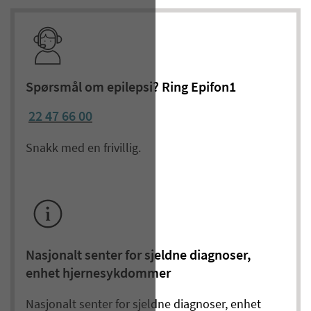
Spørsmål om epilepsi? Ring Epifon1
22 47 66 00
Snakk med en frivillig.
Nasjonalt senter for sjeldne diagnoser,
enhet hjernesykdommer
Nasjonalt senter for sjeldne diagnoser, enhet