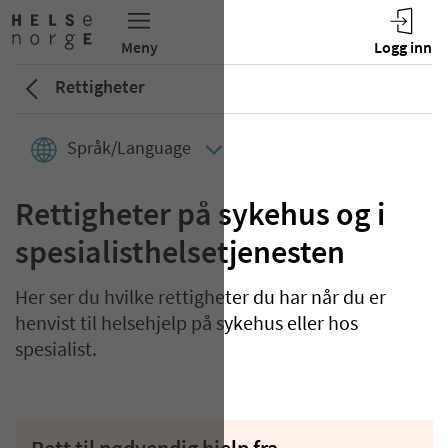
Rettigheter
Språk/Language
Rettigheter på sykehus og i
spesialisthelsetjenesten
Her ser du hvilke rettigheter du har når du er
henvist til helsehjelp på sykehus eller hos
spesialist.