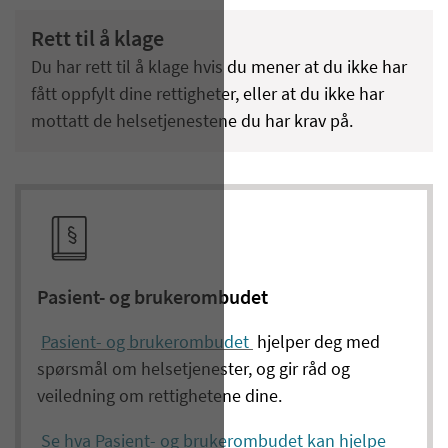
Rett til å klage
Du har rett til å klage hvis du mener at du ikke har
fått oppfylt dine rettigheter, eller at du ikke har
mottatt de helsetjenestene du har krav på.
Pasient- og brukerombudet
Pasient- og brukerombudet
hjelper deg med
spørsmål om helsetjenester, og gir råd og
veiledning om rettighetene dine.
Se hva Pasient- og brukerombudet kan hjelpe