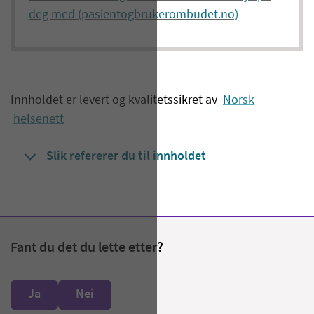
deg med (pasientogbrukerombudet.no)
Innholdet er levert og kvalitetssikret av
Norsk
helsenett
Slik refererer du til innholdet
Fant du det du lette etter?
Ja
Nei