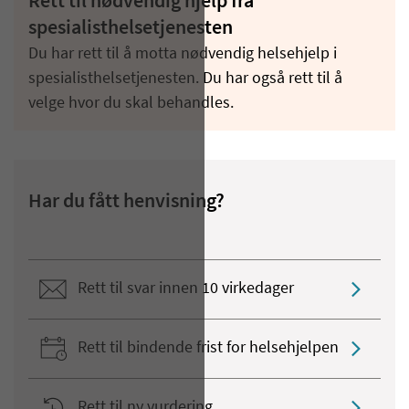
Rett til nødvendig hjelp fra
spesialisthelsetjenesten
Du har rett til å motta nødvendig helsehjelp i
spesialisthelsetjenesten. Du har også rett til å
velge hvor du skal behandles.
Har du fått henvisning?
Rett til svar innen 10 virkedager
Rett til bindende frist for helsehjelpen
Rett til ny vurdering