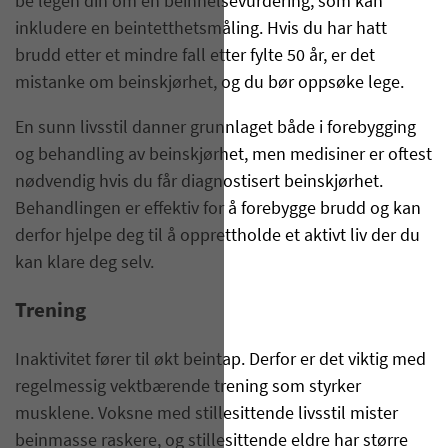
be legen din om en beinhelsevurdering, som kan
inkludere en beintetthetsmåling. Hvis du har hatt
brudd etter et mindre fall etter fylte 50 år, er det
mistanke om beinskjørhet, og du bør oppsøke lege.
En sunn livsstil danner grunnlaget både i forebygging
og behandling av beinskjørhet, men medisiner er oftest
nødvendig hvis du får diagnostisert beinskjørhet.
Behandlingen er effektiv for å forebygge brudd og kan
derfor hjelpe deg til å opprettholde et aktivt liv der du
kan klare deg selv.
Trening
Inaktivitet fører til økt beintap. Derfor er det viktig med
regelmessig vektbærende trening som styrker
musklene. Voksne med stillesittende livsstil mister
beinmasse raskere, og stillesittende eldre har større