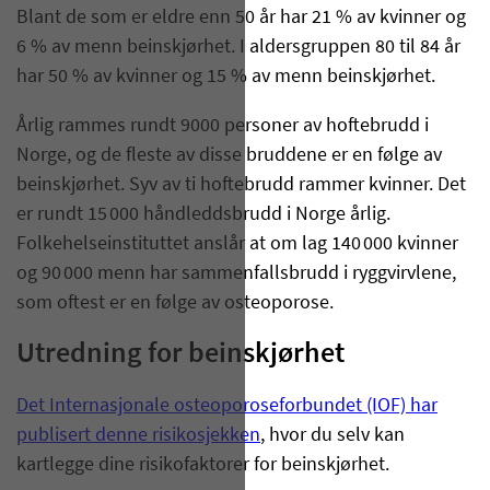
Blant de som er eldre enn 50 år har 21 % av kvinner og
6 % av menn beinskjørhet. I aldersgruppen 80 til 84 år
har 50 % av kvinner og 15 % av menn beinskjørhet.
Årlig rammes rundt 9000 personer av hoftebrudd i
Norge, og de fleste av disse bruddene er en følge av
beinskjørhet. Syv av ti hoftebrudd rammer kvinner. Det
er rundt 15 000 håndleddsbrudd i Norge årlig.
Folkehelseinstituttet anslår at om lag 140 000 kvinner
og 90 000 menn har sammenfallsbrudd i ryggvirvlene,
som oftest er en følge av osteoporose.
Utredning for beinskjørhet
Det Internasjonale osteoporoseforbundet (IOF) har
publisert denne risikosjekken
, hvor du selv kan
kartlegge dine risikofaktorer for beinskjørhet.