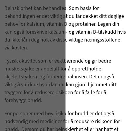
Beinskjørhet kan behandles. Som basis for
behandlingen er det viktig at du får dekket ditt daglige
behov for kalsium, vitamin D og proteiner. Legen din
kan også foreskrive kalsium- og vitamin D-tilskudd hvis
du ikke får i deg nok av disse viktige næringsstoffene
via kosten.
Fysisk aktivitet som er vektbærende og gir bedre
muskelstyrke er anbefalt for å opprettholde
skjelettstyrken, og forbedre balansen. Det er også
viktig å vurdere hvordan du kan gjøre hjemmet ditt
tryggere for å redusere risikoen for å falle for å
forebygge brudd.
For personer med høy risiko for brudd er det også
nødvendig med medisiner for å redusere risikoen for
brudd. Dersom du har beinskjørhet eller har hatt et