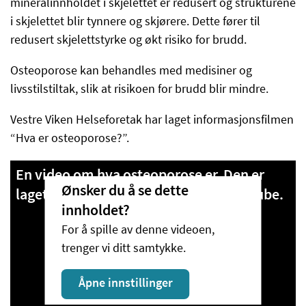
mineralinnholdet i skjelettet er redusert og strukturene
i skjelettet blir tynnere og skjørere. Dette fører til
redusert skjelettstyrke og økt risiko for brudd.
Osteoporose kan behandles med medisiner og
livsstilstiltak, slik at risikoen for brudd blir mindre.
Vestre Viken Helseforetak har laget informasjonsfilmen
“Hva er osteoporose?”.
En video om hva osteoporose er. Den er
Ønsker du å se dette
laget av Vestre Viken og ligger på YouTube.
innholdet?
For å spille av denne videoen,
trenger vi ditt samtykke.
Åpne innstillinger