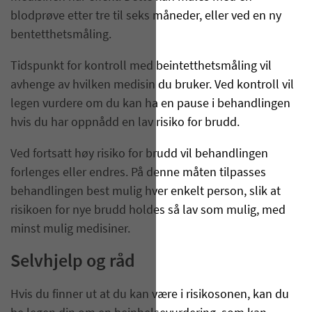
blodprøve etter tre til seks måneder, eller ved en ny
bentetthetsmåling.
Tidspunkt for kontroll med beintetthetsmåling vil
avhenge av hvilken medisin du bruker. Ved kontroll vil
legen vurdere om du kan ha en pause i behandlingen
hvis du har oppnådd en lav risiko for brudd.
Ved fortsatt høy risiko for brudd vil behandlingen
forlenges eller endres. På denne måten tilpasses
behandlingen best mulig hver enkelt person, slik at
risikoen for nye brudd holdes så lav som mulig, med
minst mulig medisiner.
Selvhjelp og råd
Hvis du finner ut at du kan være i risikosonen, kan du