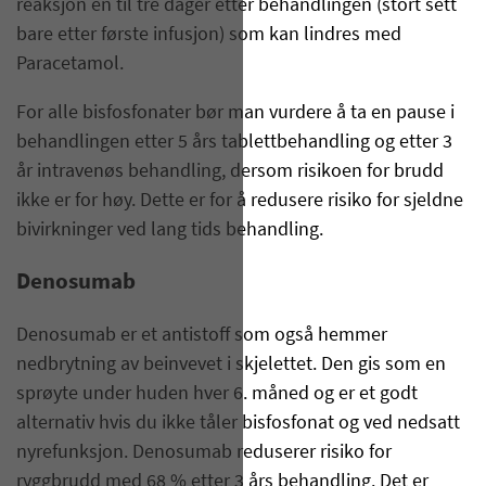
reaksjon en til tre dager etter behandlingen (stort sett
bare etter første infusjon) som kan lindres med
Paracetamol.
For alle bisfosfonater bør man vurdere å ta en pause i
behandlingen etter 5 års tablettbehandling og etter 3
år intravenøs behandling, dersom risikoen for brudd
ikke er for høy. Dette er for å redusere risiko for sjeldne
bivirkninger ved lang tids behandling.
Denosumab
Denosumab er et antistoff som også hemmer
nedbrytning av beinvevet i skjelettet. Den gis som en
sprøyte under huden hver 6. måned og er et godt
alternativ hvis du ikke tåler bisfosfonat og ved nedsatt
nyrefunksjon. Denosumab reduserer risiko for
ryggbrudd med 68 % etter 3 års behandling. Det er