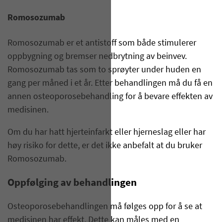
Romosozumab
Romosozumab er et antistoff som både stimulerer
oppbygning og bremser nedbrytning av beinvev.
Romosozumab tas som to sprøyter under huden en
gang per måned i et år. Etter behandlingen må du få en
annen osteoporosebehandling for å bevare effekten av
medisinen.
Om du har hatt hjerteinfarkt eller hjerneslag eller har
høy risiko for dette, er det ikke anbefalt at du bruker
Romosozumab.
Oppfølging av behandlingen
Osteoporosebehandlingen må følges opp for å se at
medisinen har effekt. Dette kan måles med en