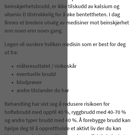
beinskjørhetsbrudd, er ikke tilskudd av kalsium og
vitamin D tilstrekkelig for å øke bentettheten. I dag
finnes et bredere utvalg av medisiner mot beinskjørhet
enn noen enn noen gang.
Legen vil vurdere hvilken medisin som er best for deg
ut fra:
måleresultatet / risikoskår
eventuelle brudd
blodprøver
andre tilstander du har
Behandling har vist seg å redusere risikoen for
hoftebrudd med opptil 40 %, ryggbrudd med 40-70 %
og andre typer brudd med 40 %. Å forebygge brudd kan
hjelpe deg til å opprettholde et aktivt liv der du kan