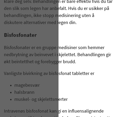
klare deg selv. Behandlingen er bare effektiv hvis du tar
den slik som legen har anbefalt. Hvis du er usikker på
behandlingen, ikke stopp medisinering uten å
diskutere alternativer med legen din.
Bisfosfonater
Bisfosfonater er en gruppe medisiner som hemmer
nedbrytning av beinvevet i skjelettet. Behandlingen gir
økt beintetthet og forebygger brudd.
Vanligste bivirkning av bisfosfonat tabletter er
magebesvær
halsbrann
muskel- og skjelettsmerter
Intravenøs bisfosfonat kan gi en influensalignende