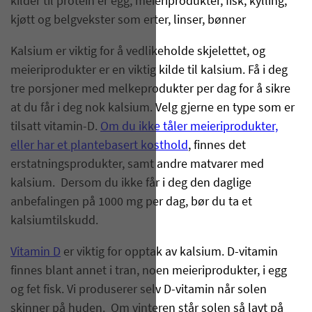
kilder til protein er egg, meieriprodukter, fisk, kylling,
kjøtt og belgvekster som erter, linser, bønner
Kalsium er viktig for å vedlikeholde skjelettet, og
meieriprodukter er en viktig kilde til kalsium. Få i deg
tre porsjoner med melkeprodukter per dag for å sikre
at du får i deg nok kalsium. Velg gjerne en type som er
tilsatt vitamin-D.
Om du ikke tåler meieriprodukter,
eller har et plantebasert kosthold
, finnes det
erstatningsprodukter, samt andre matvarer med
kalsium. Dersom du ikke får i deg den daglige
anbefalingen på 1000 mg per dag, bør du ta et
kalsiumtilskudd.
Vitamin D
er viktig for opptak av kalsium. D-vitamin
finnes blant annet i tran, noen meieriprodukter, i egg
og fet fisk. Vi produserer selv D-vitamin når solen
skinner på huden. Om vinteren står solen så lavt på