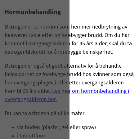
Hormonbehandling
Østrogen er et hormon som hemmer nedbrytning av
beinvevet i skjelettet og forebygger brudd. Om du har
kommet i overgangsalderen før 45 års alder, skal du ta
østrogentilskudd for å forebygge beinskjørhet.
Østrogen er også et godt alternativ for å behandle
beinskjørhet og forebygge brudd hos kvinner som også
har overgangsplager, i eller etter overgangsalderen
frem til 60 års alder.
Les mer om hormonbehandling i
overgangsalderen her.
Du kan ta østrogen på ulike måter:
via huden (plaster, gel eller spray)
i tablettform