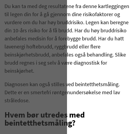
Du kan ta med deg resultatene fra denne kartleggingen
til legen din for å gå gjennom dine risikofaktorer og
vurdere om du har høy bruddrisiko. Legen kan beregne
din 10-års risiko for å få brudd. Har du høy bruddrisiko
anbefales medisin for å forebygge brudd. Har du hatt
lavenergi hoftebrudd, ryggbrudd eller flere
beinskjørhetsbrudd, anbefales også behandling. Slike
brudd regnes i seg selv å være diagnostisk for
beinskjørhet.
Diagnosen kan også stilles ved beintetthetsmåling.
Dette er en smertefri røntgenundersøkelse med lav
stråledose.
Hvem bør utredes med
beintetthetsmåling?