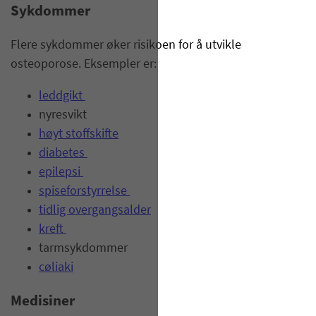
Sykdommer
Flere sykdommer øker risikoen for å utvikle
osteoporose. Eksempler er:
leddgikt
nyresvikt
høyt stoffskifte
diabetes
epilepsi
spiseforstyrrelse
tidlig overgangsalder
kreft
tarmsykdommer
cøliaki
Medisiner