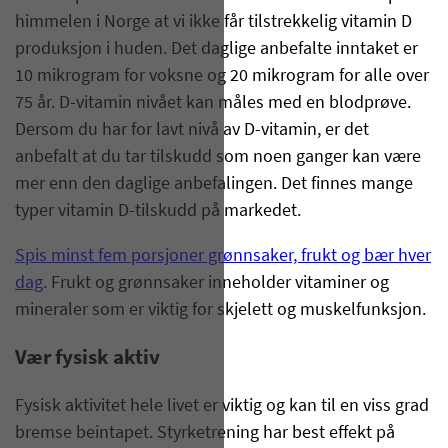
himmelen i Norge at vi ikke får tilstrekkelig vitamin D
produksjon i huden. Det daglige anbefalte inntaket er
10 mikrogram for voksne og 20 mikrogram for alle over
75 år. D-vitamin nivået kan måles med en blodprøve.
Dersom du har for lavt nivå av D-vitamin, er det
anbefalt at du tar tilskudd som noen ganger kan være
mer enn den daglige anbefalingen. Det finnes mange
typer vitamin D-tilskudd på markedet.
Spis minst fem porsjoner grønnsaker, frukt og bær hver
dag
. Frukt og grønnsaker inneholder vitaminer og
mineraler som er viktig for skjelett og muskelfunksjon.
Vær fysisk aktiv
Fysisk aktivitet hele livet er viktig og kan til en viss grad
bremse beintapet. Styrketrening har best effekt på