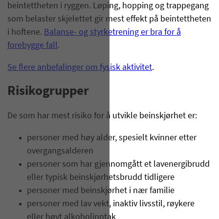
beintettheten i ryggen. Løping, hopping og trappegang
som belaster skjelettet gir mest effekt på beintettheten
i hoftene.
Balanse- og styrketrening er bra for å
forebygge fall
.
Se flere anbefalinger om fysisk aktivitet
.
Risikogrupper
De som har mest risiko for å utvikle beinskjørhet er:
personer med høy alder, spesielt kvinner etter
overgangsalderen
personer som har gjennomgått et lavenergibrudd
eller typisk beinskjørhetsbrudd tidligere
personer med beinskjørhet i nær familie
personer med lav vekt, inaktiv livsstil, røykere
eller høyt alkoholinntak