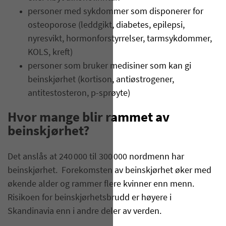
personer med sykdommer som disponerer for
osteoporose (leddgikt, diabetes, epilepsi,
nyresvikt, hormonforstyrrelser, tarmsykdommer,
KOLS, kreft)
personer som bruker medisiner som kan gi
beinskjørhet (kortison, antiøstrogener,
antitestosteron, p-sprøyte)
Hvor mange blir rammet av
beinskjørhet?
Det anslås at 240 000 til 300 000 nordmenn har
beinskjørhet. Forekomsten av beinskjørhet øker med
økende alder og rammer flere kvinner enn menn.
Risikoen for beinskjørhetsbrudd er høyere i
Skandinavia enn i andre deler av verden.