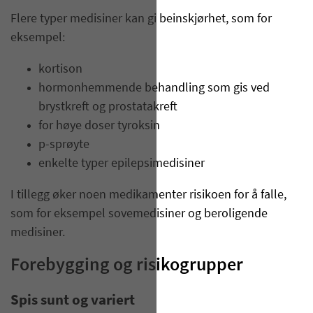
Flere typer medisiner kan gi beinskjørhet, som for
eksempel:
kortison
hormonhemmende behandling som gis ved
brystkreft og prostatakreft
for høye doser tyroksin
p-sprøyte
enkelte typer epilepsimedisiner
I tillegg øker noen medikamenter risikoen for å falle,
som for eksempel sovemedisiner og beroligende
medisiner.
Forebygging og risikogrupper
Spis sunt og variert