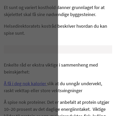
Et sunt og variert kosthold danner grunnlaget for at
skjelettet skal få sine nødvendige byggesteiner.
Helsedirektoratets kostråd beskriver hvordan du kan
spise sunt.
Enkelte råd er ekstra viktige i sammenheng med
beinskjørhet:
Å få i deg nok kalorier
slik at du unngår undervekt,
raskt vekttap eller store vektsvingninger
Å spise nok proteiner. Det er anbefalt at protein utgjør
10–20 prosent av det daglige energiinntaket. Viktige