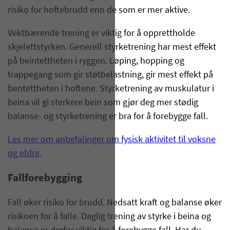
risiko for hoftebrudd enn de som er mer aktive.
Vektbærende trening er viktig for å opprettholde
skjelettstyrken. Generell styrketrening har mest effekt
på beintettheten i ryggen. Løping, hopping og
trappegang som gir støtbelastning, gir mest effekt på
bentettheten i hoftene. Styrketrening av muskulatur i
beina vil gi sterkere bein som gjør deg mer stødig
balanse- og styrketrening er bra for å forebygge fall.
Les mer om anbefalinger om fysisk aktivitet til voksne
og eldre
.
Fallforebygging
Fall øker risiko for brudd. Nedsatt kraft og balanse øker
risikoen for å falle. Daglig trening av styrke i beina og