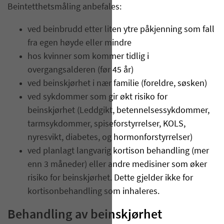
Beintetthetsmåling anbefales:
ved beinbrudd etter liten ytre påkjenning som fall
fra egen høyde eller mindre
hos kvinner som kommer tidlig i
overgangsalderen (før 45 år)
ved beinskjørhet i nær familie (foreldre, søsken)
ved sykdommer som gir økt risiko for
beinskjørhet (Leddgikt, betennelsessykdommer,
tarmsykdommer, spiseforstyrrelser, KOLS,
nyresvikt, diabetes, og hormonforstyrrelser)
ved planlagt langvarig kortison behandling (mer
enn 3 måneder) eller andre medisiner som øker
risiko for beinskjørhet. Dette gjelder ikke for
kortisonbehandling som inhaleres.
Behandling av beinskjørhet