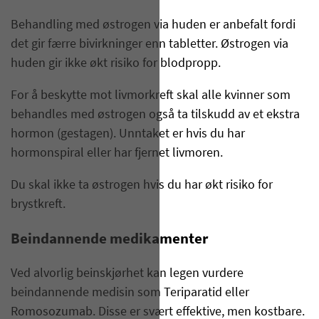
Behandling med østrogen via huden er anbefalt fordi
det gir færre bivirkninger enn tabletter. Østrogen via
huden gir ikke økt risiko for blodpropp.
For å beskytte mot livmorkreft skal alle kvinner som
behandles med østrogen også ta tilskudd av et ekstra
hormon (gestagen). Unntaket er hvis du har
hormonspiral eller har fjernet livmoren.
Du skal ikke ta østrogen hvis du har økt risiko for
brystkreft.
Beindannende medikamenter
Ved alvorlig beinskjørhet kan legen vurdere
beindannende medisin som Teriparatid eller
Romosozumab. Disse er svært effektive, men kostbare.