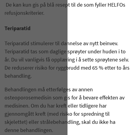
De kan kun gis på blå resept til de som fyller HELFOs
refusjonskriterier.
Teriparatid
Teriparatid stimulerer til dannelse av nytt beinvev.
Teriparatid tas som daglige sprøyter under huden i to
år. Du vil vanligvis få opplæring i å sette sprøytene selv.
De reduserer risiko for ryggbrudd med 65 % etter to års
behandling.
Behandlingen må etterfølges av annen
osteoporosemedisin som gis for å bevare effekten av
medisinen. Om du har kreft eller tidligere har
gjennomgått kreft (med risiko for spredning til
skjelettet) eller strålebehandling, skal du ikke ha
denne behandlingen.