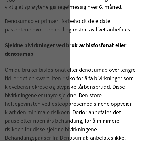
viktig at sprøytene gis regelmessig hver 6. måned.
Denosumab er primært forbeholdt de eldste
pasientene hvor behandling resten av livet anbefales.
Sjeldne bivirkninger ved bruk av bisfosfonat eller
denosumab
Om du bruker bisfosfonat eller denosumab over lengre
tid, er det en svært liten risiko for å få bivirkninger som
kjevebensnekrose og atypiske lårbensbrudd. Disse
bivirkningene er uhyre sjeldne. Den store
helsegevinsten ved osteoporosemedisinene oppveier
klart den minimale risikoen. Derfor anbefales det
pause etter noen års behandling, for å minimere
risikoen for disse sjeldne bivirkningene.
Behandlingspauser fra Denosumab anbefales ikke.