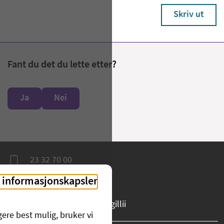
Skriv ut
Fant du det du lette etter?
Ja
Nei