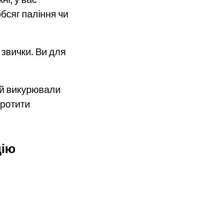
ні, у вас
обсяг паління чи
 звички. Ви для
ай викурювали
оротити
цію