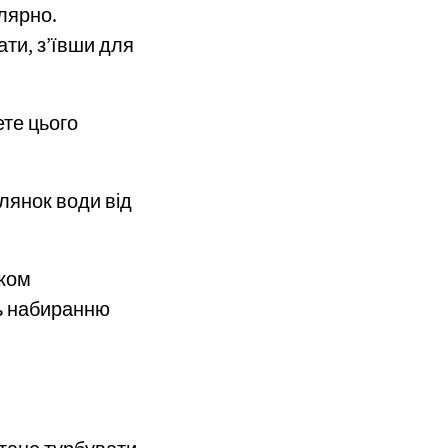
лярно.
ти, з’ївши для
ете цього
лянок води від
оком
ть набиранню