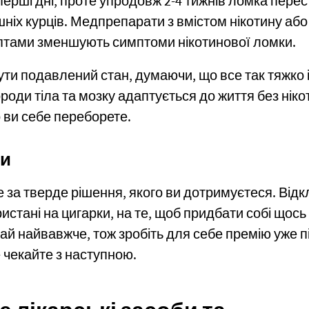
ерші дні, проте упродовж 2-4 тижнів ломка пере
ніх курців. Медпрепарати з вмістом нікотину або 
птами зменшують симптоми нікотинової ломки.
ти подавлений стан, думаючи, що все так тяжко і 
роди тіла та мозку адаптується до життя без ніко
 ви себе переборете.
ди
 за тверде рішення, якого ви дотримуєтеся. Відк
ристані на цигарки, на те, щоб придбати собі щос
чай найвавжче, тож зробіть для себе премію уже 
е чекайте з наступною.