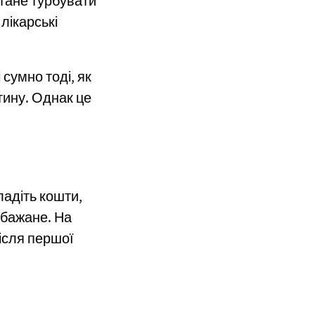
стане турбувати
лікарські
сумно тоді, як
тину. Однак це
ладіть кошти,
ь бажане. На
після першої