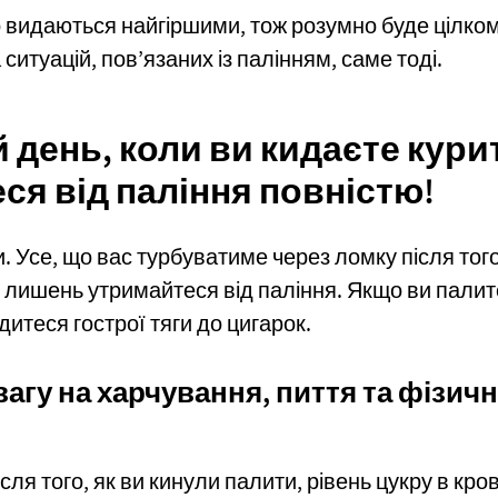
о видаються найгіршими, тож розумно буде цілко
 ситуацій, пов’язаних із палінням, саме тоді.
 день, коли ви кидаєте кури
ся від паління повністю!
. Усе, що вас турбуватиме через ломку після того
 лишень утримайтеся від паління. Якщо ви палите
дитеся гострої тяги до цигарок.
вагу на харчування, пиття та фізич
ісля того, як ви кинули палити, рівень цукру в кро