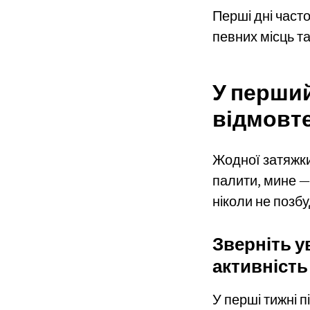
Перші дні част
певних місць та
У перший
відмовте
Жодної затяжки
палити, мине —
ніколи не позбу
Зверніть у
активність
У перші тижні п