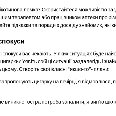
ікотинова ломка? Скористайтеся можливістю заз
ашим терапевтом або працівником аптеки про різн
йте підказки та поради з досвіду знайомих, які к
спокуси
і спокуси вас чекають. У яких ситуаціях буде на
цигарки? Уявіть собі ці ситуації заздалегідь і знай
 цьому. Створіть свої власні “якщо-то”- плани:
запропонують цигарку на вечірці, я відмовлюся,
е виникне гостра потреба запалити, я вип’ю шкл