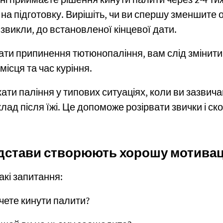
і приймаєте рішення кинути палити через 2-4 тиж
на підготовку. Вирішіть, чи ви спершу зменшите 
звикли, до встановленої кінцевої дати.
ати припинення тютюнопаління, вам слід змінити
місця та час куріння.
ати паління у типових ситуаціях, коли ви зазвич
лад після їжі. Це допоможе розірвати звички і ск
ідстави створюють хорошу мотива
акі запитання:
чете кинути палити?