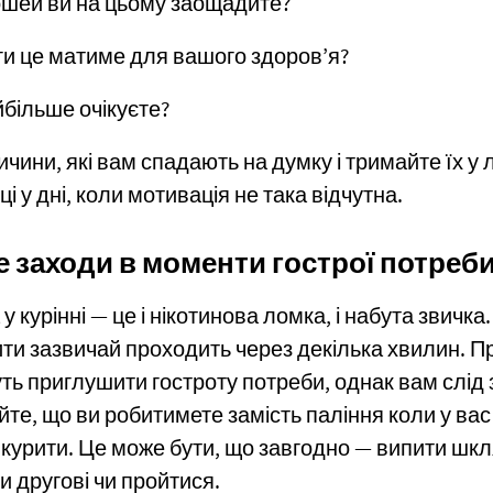
ошей ви на цьому заощадите?
ги це матиме для вашого здоров’я?
йбільше очікуєте?
ичини, які вам спадають на думку і тримайте їх у 
і у дні, коли мотивація не така відчутна.
 заходи в моменти гострої потреби
у курінні — це і нікотинова ломка, і набута звичка.
ти зазвичай проходить через декілька хвилин. П
ть приглушити гостроту потреби, однак вам слід 
йте, що ви робитимете замість паління коли у ва
 курити. Це може бути, що завгодно — випити шкл
 другові чи пройтися.