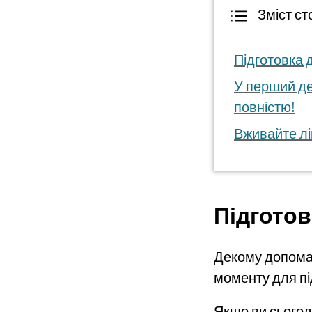
Зміст ст
Підготовка 
У перший де
повністю!
Вживайте лі
Підготов
Декому допомаг
моменту для пі