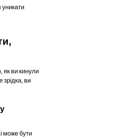
м уникати
ти,
, як ви кинули
 зрідка, ви
ну
ві може бути