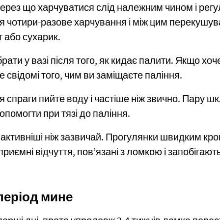
через що харчуватися слід належним чином і регу
 чотири-разове харчування і між цим перекушува
 або сухарик.
ати у вазі після того, як кидає палити. Якщо хоч
е свідомі того, чим ви заміщаєте паління.
 спраги пийте воду і частіше ніж звично. Пару шк
опомогти при тязі до паління.
 активніші ніж зазвичай. Прогулянки швидким кр
риємні відчуття, пов’язані з ломкою і запобігаю
період мине