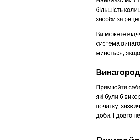
Найважчими є п
більшість колиш
засоби за реце
Ви можете відчу
система винаго
минеться, якщо
Винагоро
Преміюйте себе
які були б вико
початку, зазви
доби. І довго н