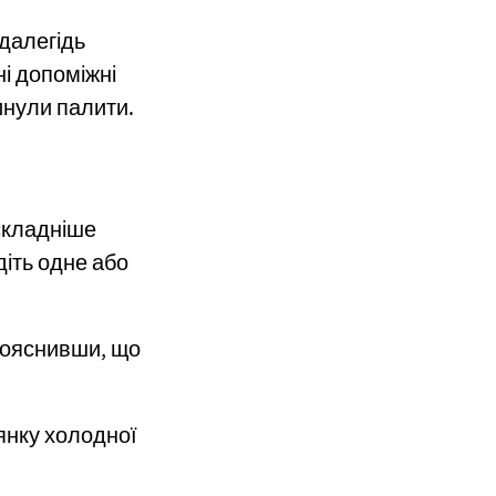
далегідь
і допоміжні
инули палити.
йскладніше
діть одне або
 пояснивши, що
янку холодної