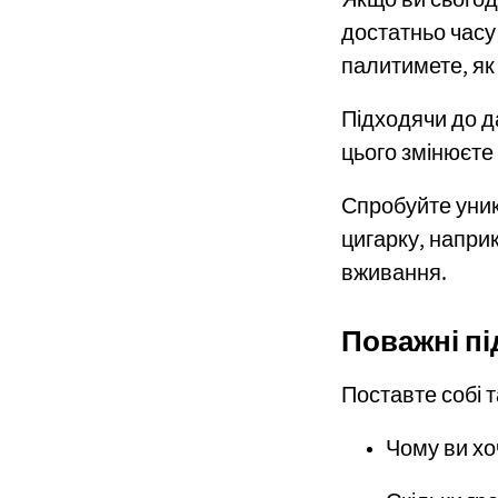
Якщо ви сьогодн
достатньо часу 
палитимете, як 
Підходячи до д
цього змінюєте 
Спробуйте уник
цигарку, наприк
вживання.
Поважні п
Поставте собі т
Чому ви хо