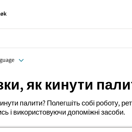
guage
зки, як кинути пал
инути палити? Полегшіть собі роботу, ре
сь і використовуючи допоміжні засоби.