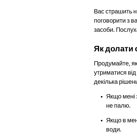
Вас страшить н
поговорити з в
засоби. Послуха
Як долати 
Продумайте, як
утриматися від 
декілька рішень
Якщо мені 
не палю.
Якщо в мен
води.