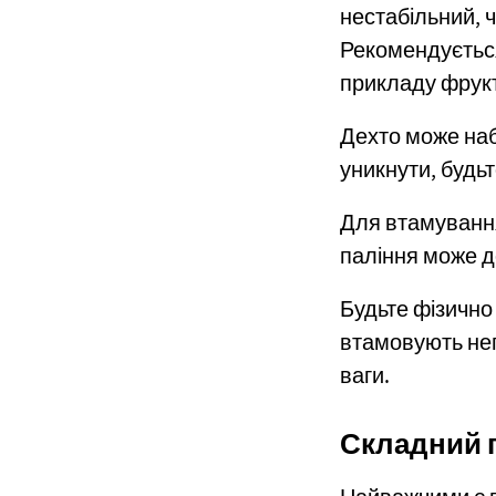
нестабільний, 
Рекомендується
прикладу фрукт
Дехто може набр
уникнути, будьт
Для втамування
паління може д
Будьте фізично
втамовують неп
ваги.
Складний 