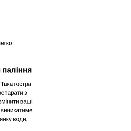
легко
 паління
 Така гостра
репарати з
змінити ваші
с виникатиме
янку води,