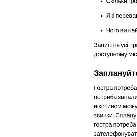
Скільки гр
Які перева
Чого ви на
Запишіть усі пр
доступному місц
Заплануйте
Гостра потреба 
потреба запали
нікотином можу
звички. Сплану
гостра потреба
зателефонувати