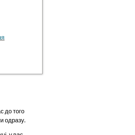
ня
с до того
и одразу.