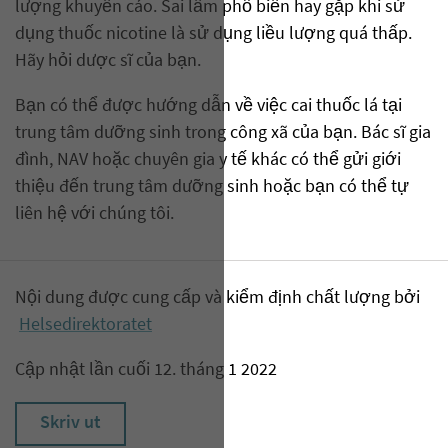
lượng khuyến cáo. Sai lầm phổ biến hay gặp khi sử
dụng thuốc nicotine là sử dụng liều lượng quá thấp.
Hãy hỏi dược sĩ của bạn.
Bạn có thể được hướng dẫn về việc cai thuốc lá tại
trung tâm dưỡng sinh trong công xã của bạn. Bác sĩ gia
đình, NAV hoặc chuyên gia y tế khác có thể gửi giới
thiệu đến trung tâm dưỡng sinh hoặc bạn có thể tự
liên hệ với chúng tôi.
Nội dung được cung cấp và kiểm định chất lượng bởi
Helsedirektoratet
Cập nhật lần cuối 12. tháng 1 2022
Skriv ut