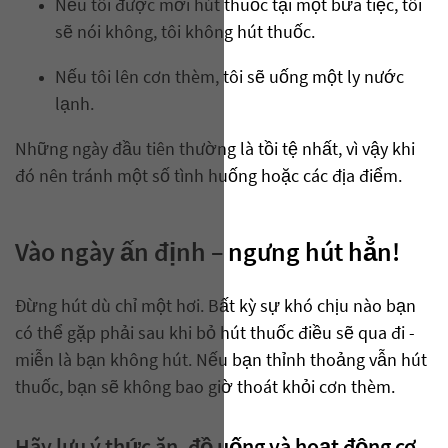
Nếu tôi được mời hút thuốc tại một bữa tiệc, tôi
sẽ nói không, tôi không hút thuốc.
Nếu tôi lên cơn thèm, tôi sẽ uống một ly nước
lạnh.
Những ngày đầu tiên thường là tồi tệ nhất, vì vậy khi
đó nên tránh một số tình huống hoặc các địa điểm.
Vào ngày ấn định – ngưng hút hẳn!
Đừng hút dù chỉ một hơi. Bất kỳ sự khó chịu nào bạn
có thể gặp phải sau khi bỏ hút thuốc điều sẽ qua đi -
miễn là bạn không hút. Nếu bạn thỉnh thoảng vẫn hút
thuốc, bạn sẽ không bao giờ thoát khỏi cơn thèm.