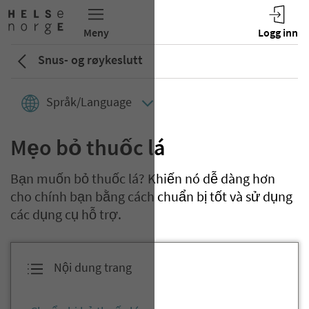
Snus- og røykeslutt
Språk/Language
Mẹo bỏ thuốc lá
Bạn muốn bỏ thuốc lá? Khiến nó dễ dàng hơn
cho chính bạn bằng cách chuẩn bị tốt và sử dụng
các dụng cụ hỗ trợ.
Nội dung trang