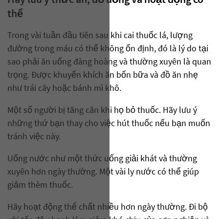
Hãy lưu ý thức ăn, đồ uống và hoạt động cơ
thể
Trong vài tuần đầu tiên sau khi cai thuốc lá, lượng
đường trong máu có thể không ổn định, đó là lý do tại
sao phải ăn uống đàng hoàng và thường xuyên là quan
trọng. Được khuyến khích ăn bốn bữa và đồ ăn nhẹ
như trái cây hoặc bánh mì khô.
Một số người bị tăng cân khi họ bỏ thuốc. Hãy lưu ý
những thứ bạn thay cho việc hút thuốc nếu bạn muốn
tránh việc này.
Uống nước như một thức uống giải khát và thường
xuyên hơn ngày thường. Một vài ly nước có thể giúp
giảm thèm thuốc.
Hãy hoạt động thể chất nhiều hơn ngày thường. Đi bộ