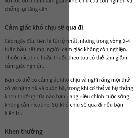
với tốc độ nhanh làm giảm khó chịu của cơn nghiện và
chống lại tăng cân.
Cảm giác khó chịu sẽ qua đi
Các ngày đầu tiên là tồi tệ nhất, nhưng trong vòng 2-4
tuần hầu hết mọi người cảm giác không còn nghiện.
Thuốc nicotine hoặc thuốc theo toa có thể làm giảm
cảm giác nghiện.
Bạn có thể có cảm giác khó chịu và nghĩ rằng mọi thứ
có vẻ nặng nề và buồn bã, trong khi cơ thể và hệ thống
khen thưởng của não bạn đang điều chỉnh cuộc sống
không cần nicotine. Sự khó chịu sẽ qua đi nếu bạn
kiên trì.
Khen thưởng