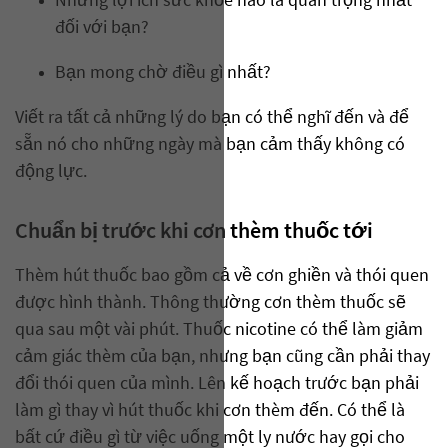
Những lợi ích sức khỏe nào là quan trọng nhất
đối với bạn?
Bạn mong chờ điều gì nhất?
Viết ra tất cả những lý do bạn có thể nghĩ đến và để
sẵn nó cho những ngày mà bạn cảm thấy không có
động lực.
Chuẩn bị trước khi cơn thèm thuốc tới
Thèm hút thuốc bao gồm cả về cơn ghiền và thói quen
được hình thành. Thông thường cơn thèm thuốc sẽ
qua sau một vài phút. Thuốc nicotine có thể làm giảm
cảm giác thèm của bạn, nhưng bạn cũng cần phải thay
đổi thói quen của mình. Lên kế hoạch trước bạn phải
làm gì thay vì hút thuốc khi cơn thèm đến. Có thể là
bất cứ điều gì từ việc uống một ly nước hay gọi cho