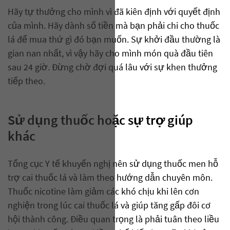
Hãy tự thưởng cho mình vì đã kiên định với quyết định
của mình. Hãy dành số tiền mà bạn phải chi cho thuốc
lá để mua thứ gì đó bạn muốn. Sự khởi đầu thường là
gian nan nhất, vì vậy hãy cho mình món quà đầu tiên
sau 24 giờ. Đừng chờ đợi quá lâu với sự khen thưởng
tiếp theo.
Sử dụng thuốc hoặc sự trợ giúp
khác
Tổng cục Y tế khuyến nghị nên sử dụng thuốc men hỗ
trợ cai thuốc lá và làm theo hướng dẫn chuyên môn.
Thuốc nicotine làm giảm các khó chịu khi lên cơn
nghiện trong lúc cai thuốc lá và giúp tăng gấp đôi cơ
hội thành công. Điều quan trọng là phải tuân theo liều