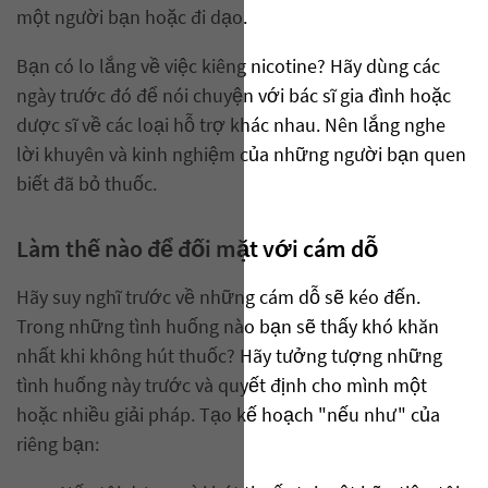
một người bạn hoặc đi dạo.
Bạn có lo lắng về việc kiêng nicotine? Hãy dùng các
ngày trước đó để nói chuyện với bác sĩ gia đình hoặc
dược sĩ về các loại hỗ trợ khác nhau. Nên lắng nghe
lời khuyên và kinh nghiệm của những người bạn quen
biết đã bỏ thuốc.
Làm thế nào để đối mặt với cám dỗ
Hãy suy nghĩ trước về những cám dỗ sẽ kéo đến.
Trong những tình huống nào bạn sẽ thấy khó khăn
nhất khi không hút thuốc? Hãy tưởng tượng những
tình huống này trước và quyết định cho mình một
hoặc nhiều giải pháp. Tạo kế hoạch "nếu như" của
riêng bạn: