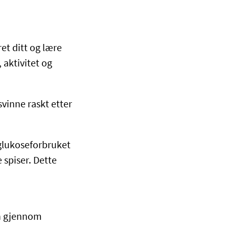
et ditt og lære
 aktivitet og
inne raskt etter
e glukoseforbruket
 spiser. Dette
in gjennom