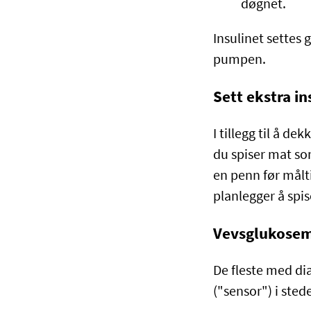
døgnet.
Insulinet settes
pumpen.
Sett ekstra in
I tillegg til å d
du spiser mat so
en penn før målt
planlegger å spis
Vevsglukosem
De fleste med di
("sensor") i sted