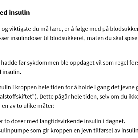
d insulin
 og viktigste du må lære, er å følge med på blodsukker
ser insulindoser til blodsukkeret, maten du skal spise,
.
adde før sykdommen ble oppdaget vil som regel forsv
 insulin.
nsulin i kroppen hele tiden for å holde i gang det jevn
alstoffskiftet"). Dette pågår hele tiden, selv om du ikke
å en av to ulike måter:
er to doser med langtidsvirkende insulin i døgnet.
sulinpumpe som gir kroppen en jevn tilførsel av insul