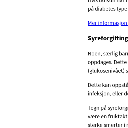
Hvis du kun har 
på diabetes type
Mer informasjon 
Syreforgiftin
Noen, særlig bar
oppdages. Dette 
(glukosenivået) 
Dette kan oppstå 
infeksjon, eller
Tegn på syreforg
være en fruktakti
sterke smerter i 