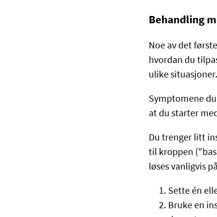
Behandling me
Noe av det første
hvordan du tilpas
ulike situasjoner
Symptomene du h
at du starter med
Du trenger litt i
til kroppen ("bas
løses vanligvis p
Sette én ell
Bruke en in