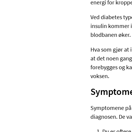
energi for kroppe
Ved diabetes typ
insulin kommer i
blodbanen øker. 
Hva som gjør at 
at det noen gange
forebygges og ka
voksen.
Symptomer
Symptomene på di
diagnosen. De va
Du er oftere