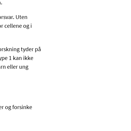
.
orsvar. Uten
r cellene og i
orskning tyder på
type 1 kan ikke
rn eller ung
r og forsinke