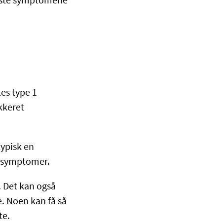
igste symptomene
es type 1
kkeret
typisk en
e symptomer.
. Det kan også
e. Noen kan få så
tte.