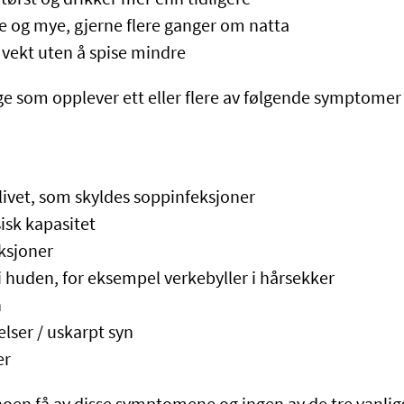
te og mye, gjerne flere ganger om natta
 vekt uten å spise mindre
e som opplever ett eller flere av følgende symptomer i
rlivet, som skyldes soppinfeksjoner
sisk kapasitet
eksjoner
i huden, for eksempel verkebyller i hårsekker
n
elser / uskarpt syn
er