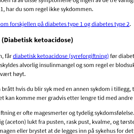
noen få av disse symptomene og ingen av de tre vanl
 1, har du som regel ikke sykdommen.
om forskjellen på diabetes type 1 og diabetes type 2
.
g (Diabetisk ketoacidose)
n, får
diabetisk ketoacidose (syreforgiftning)
før diabet
skyldes alvorlig insulinmangel og som regel er blodsu
svært høyt.
brått hvis du blir syk med en annen sykdom i tillegg, 
 det kan komme mer gradvis etter lengre tid med andr
iftning er ofte magesmerter og tydelig sykdomsfølelse
g (aceton) lukt fra pusten, rask pust, kvalme, og tørst
magen eller brystet at de legges inn på sykehus for de