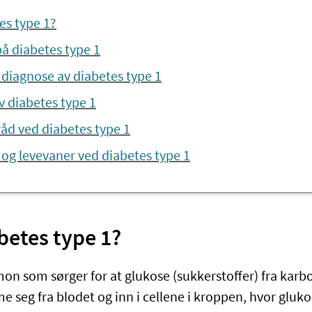
es type 1?
 diabetes type 1
diagnose av diabetes type 1
v diabetes type 1
råd ved diabetes type 1
 og levevaner ved diabetes type 1
betes type 1?
mon som sørger for at glukose (sukkerstoffer) fra karb
seg fra blodet og inn i cellene i kroppen, hvor glukos