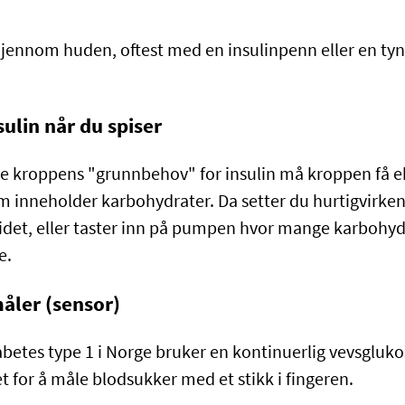
 gjennom huden, oftest med en insulinpenn eller en tyn
sulin når du spiser
ekke kroppens "grunnbehov" for insulin må kroppen få e
m inneholder karbohydrater. Da setter du hurtigvirke
idet, eller taster inn på pumpen hvor mange karbohyd
e.
åler (sensor)
abetes type 1 i Norge bruker en kontinuerlig vevsgluk
et for å måle blodsukker med et stikk i fingeren.