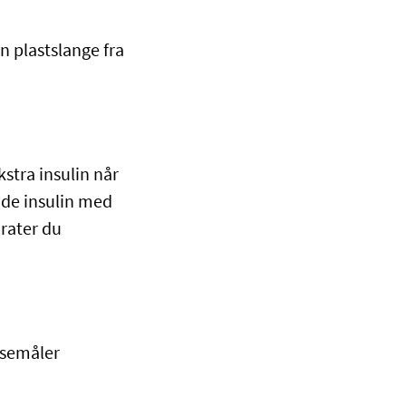
n plastslange fra
kstra insulin når
nde insulin med
rater du
osemåler