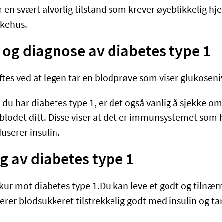
r en svært alvorlig tilstand som krever øyeblikkelig hje
ykehus.
 og diagnose av diabetes type 1
es ved at legen tar en blodprøve som viser glukosenivå
t du har diabetes type 1, er det også vanlig å sjekke om
 blodet ditt. Disse viser at det er immunsystemet som 
userer insulin.
g av diabetes type 1
 kur mot diabetes type 1.Du kan leve et godt og tilnær
erer blodsukkeret tilstrekkelig godt med insulin og ta