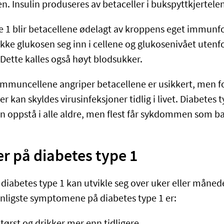
n. Insulin produseres av betaceller i bukspyttkjertelen
e 1 blir betacellene ødelagt av kroppens eget immunf
kke glukosen seg inn i cellene og glukosenivået utenfo
Dette kalles også høyt blodsukker.
immuncellene angriper betacellene er usikkert, men f
r kan skyldes virusinfeksjoner tidlig i livet. Diabetes 
n oppstå i alle aldre, men flest får sykdommen som ba
 på diabetes type 1
abetes type 1 kan utvikle seg over uker eller månede
nligste symptomene på diabetes type 1 er:
 tørst og drikker mer enn tidligere