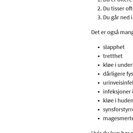
Du tisser of
Du går ned i
Det er også mang
slapphet
tretthet
kløe i unde
dårligere fy
urinveisinf
infeksjoner 
kløe i hude
synsforstyrr
magesmert