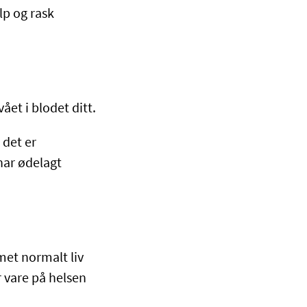
lp og rask
et i blodet ditt.
 det er
har ødelagt
met normalt liv
r vare på helsen