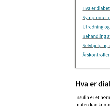
Hva er diabet
Symptomer på
Utredning og 
Behandling a
Selvhjelp og 
Årskontroller
Hva er dia
Insulin er et hor
maten kan komme 