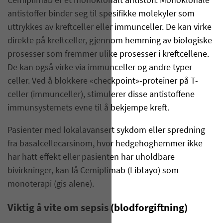
Cemiplimab er et monoklonalt antistoff. Monoklonale
antistoffer binder seg til spesifikke molekyler som
uttrykkes av kreftceller eller immunceller. De kan virke
direkte på kreftceller, gjennom hemming av biologiske
prosesser som fremmer ulike prosesser i kreftcellene.
De kan også virke via immunceller og andre typer
celler. Ved å blokkere «checkpoint»-proteiner på T-
celler (immunceller), stimulerer disse antistoffene
immunsystemets evne til å bekjempe kreft.
Pasienter med lokalavansert sykdom eller spredning
fra basalcellecarsinom, hvor hedgehoghemmer ikke
har hatt effekt eller pasienten har uholdbare
bivirkninger, kan få Cemiplimab (Libtayo) som
monoterapi (gis alene).
Viktig å vite om sepsis (blodforgiftning)