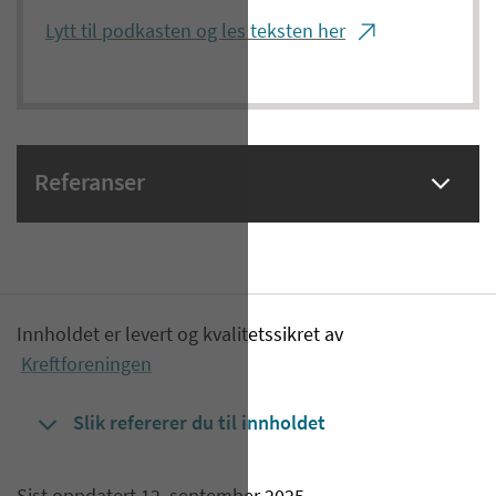
Lytt til podkasten og les teksten her
Referanser
Innholdet er levert og kvalitetssikret av
Kreftforeningen
Slik refererer du til innholdet