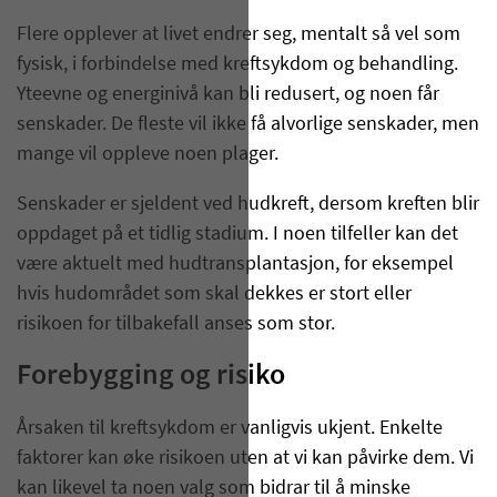
Flere opplever at livet endrer seg, mentalt så vel som
fysisk, i forbindelse med kreftsykdom og behandling.
Yteevne og energinivå kan bli redusert, og noen får
senskader. De fleste vil ikke få alvorlige senskader, men
mange vil oppleve noen plager.
Senskader er sjeldent ved hudkreft, dersom kreften blir
oppdaget på et tidlig stadium. I noen tilfeller kan det
være aktuelt med hudtransplantasjon, for eksempel
hvis hudområdet som skal dekkes er stort eller
risikoen for tilbakefall anses som stor.
Forebygging og risiko
Årsaken til kreftsykdom er vanligvis ukjent. Enkelte
faktorer kan øke risikoen uten at vi kan påvirke dem. Vi
kan likevel ta noen valg som bidrar til å minske