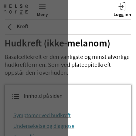
Kreft
Hudkreft (ikke-melanom)
Basalcellekreft er den vanligste og minst alvorlige
hudkreftformen. Som ved plateepitelkreft
oppstår den i overhuden.
Innhold på siden
Symptomer ved hudkreft
Undersøkelse og diagnose