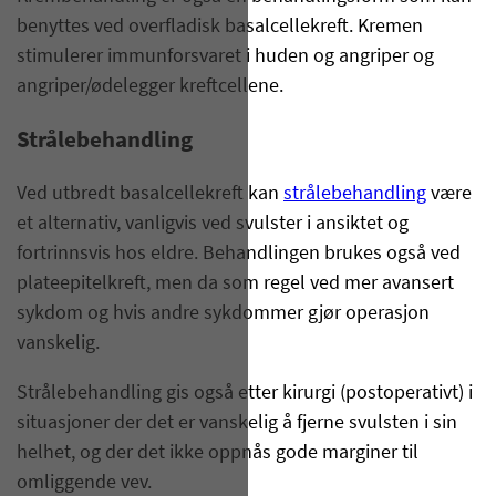
benyttes ved overfladisk basalcellekreft. Kremen
stimulerer immunforsvaret i huden og angriper og
angriper/ødelegger kreftcellene.
Strålebehandling
Ved utbredt basalcellekreft kan
strålebehandling
være
et alternativ, vanligvis ved svulster i ansiktet og
fortrinnsvis hos eldre. Behandlingen brukes også ved
plateepitelkreft, men da som regel ved mer avansert
sykdom og hvis andre sykdommer gjør operasjon
vanskelig.
Strålebehandling gis også etter kirurgi (postoperativt) i
situasjoner der det er vanskelig å fjerne svulsten i sin
helhet, og der det ikke oppnås gode marginer til
omliggende vev.