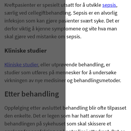
Kreftpasienter er spesielt utsatt for å utvikle
sepsis
,
særlig ved cellegiftbehandling. Sepsis er en alvorlig
infeksjon som kan gjøre pasienter svært syke. Det er
derfor viktig å kjenne symptomene og vite hva man
skal gjøre ved mistanke om sepsis.
Kliniske studier
Kliniske studier
, eller utprøvende behandling, er
studier som utføres på mennesker for å undersøke
virkningen av nye medisiner og behandlingsmetoder.
Etter behandling
Oppfølging etter avsluttet behandling blir ofte tilpasset
den enkelte. Det er legen som har hatt ansvar for
behandlingen på sykehuset som skal skissere et