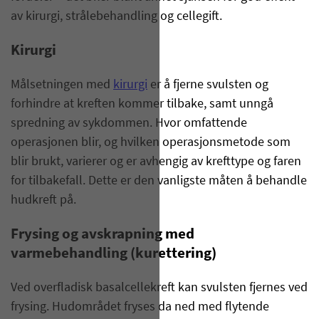
av kirurgi, strålebehandling og cellegift.
Kirurgi
Målsetningen med
kirurgi
er å fjerne svulsten og
forhindre at kreften kommer tilbake, samt unngå
spredning av sykdommen. Hvor omfattende
operasjonen blir, og hvilken operasjonsmetode som
blir brukt, varierer og er avhengig av krefttype og faren
for tilbakefall. Dette er den vanligste måten å behandle
hudkreft på.
Frysing og avskrapning med
varmebehandling (kurettering)
Ved overfladisk basalcellekreft kan svulsten fjernes ved
frysing. Hudområdet fryses da ned med flytende