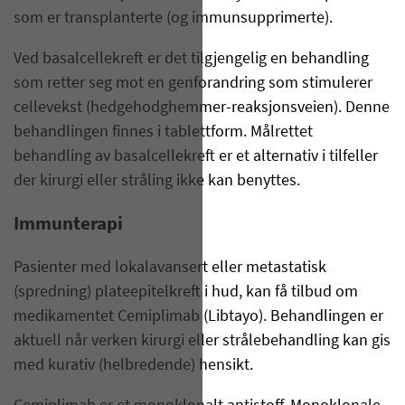
som er transplanterte (og immunsupprimerte).
Ved basalcellekreft er det tilgjengelig en behandling
som retter seg mot en genforandring som stimulerer
cellevekst (hedgehodghemmer-reaksjonsveien). Denne
behandlingen finnes i tablettform. Målrettet
behandling av basalcellekreft er et alternativ i tilfeller
der kirurgi eller stråling ikke kan benyttes.
Immunterapi
Pasienter med lokalavansert eller metastatisk
(spredning) plateepitelkreft i hud, kan få tilbud om
medikamentet Cemiplimab (Libtayo). Behandlingen er
aktuell når verken kirurgi eller strålebehandling kan gis
med kurativ (helbredende) hensikt.