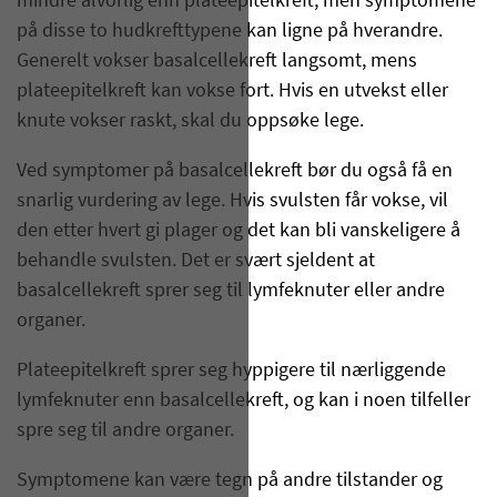
mindre alvorlig enn plateepitelkreft, men symptomene
på disse to hudkrefttypene kan ligne på hverandre.
Generelt vokser basalcellekreft langsomt, mens
plateepitelkreft kan vokse fort. Hvis en utvekst eller
knute vokser raskt, skal du oppsøke lege.
Ved symptomer på basalcellekreft bør du også få en
snarlig vurdering av lege. Hvis svulsten får vokse, vil
den etter hvert gi plager og det kan bli vanskeligere å
behandle svulsten. Det er svært sjeldent at
basalcellekreft sprer seg til lymfeknuter eller andre
organer.
Plateepitelkreft sprer seg hyppigere til nærliggende
lymfeknuter enn basalcellekreft, og kan i noen tilfeller
spre seg til andre organer.
Symptomene kan være tegn på andre tilstander og