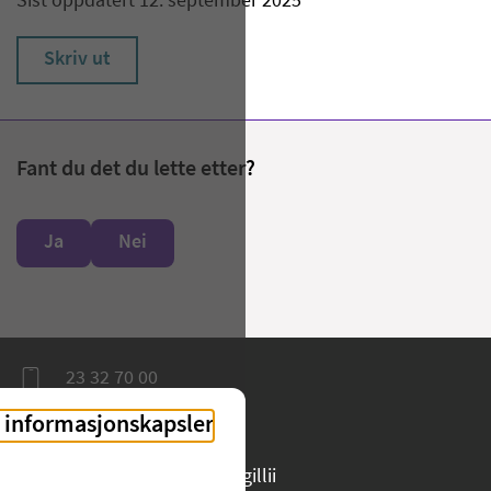
Sist oppdatert 12. september 2025
Skriv ut
Fant du det du lette etter?
Ja
Nei