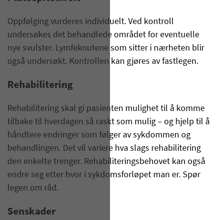
Oppfølging vurderes individuelt. Ved kontroll
undersøkes det behandlede området for eventuelle
nye svulster. Lymfeknutene som sitter i nærheten blir
også undersøkt. Kontrollen kan gjøres av fastlegen.
Rehabilitering
Rehabilitering skal gi pasienten mulighet til å komme
tilbake til hverdagen så raskt som mulig – og hjelp til å
håndtere endringer som følger av sykdommen og
behandlingen. Det vil variere hva slags rehabilitering
den enkelte trenger. Rehabiliteringsbehovet kan også
endre seg etter hvor i sykdomsforløpet man er. Spør
legen om råd.
Senskader