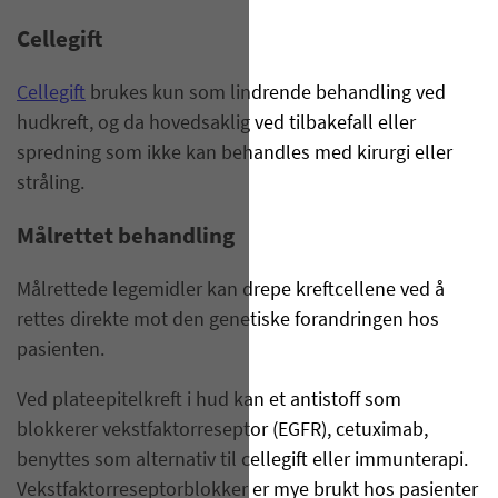
Cellegift
Cellegift
​brukes kun som lindrende behandling ved
hudkreft, og da hovedsaklig ved tilbakefall eller
spredning som ikke kan behandles med kirurgi eller
stråling.
Målrettet behandling
Målrettede legemidler kan drepe kreftcellene ved å
rettes direkte mot den genetiske forandringen hos
pasienten.
Ved plateepitelkreft i hud kan et antistoff som
blokkerer vekstfaktorreseptor (EGFR), cetuximab,
benyttes som alternativ til cellegift eller immunterapi.
Vekstfaktorreseptorblokker er mye brukt hos pasienter