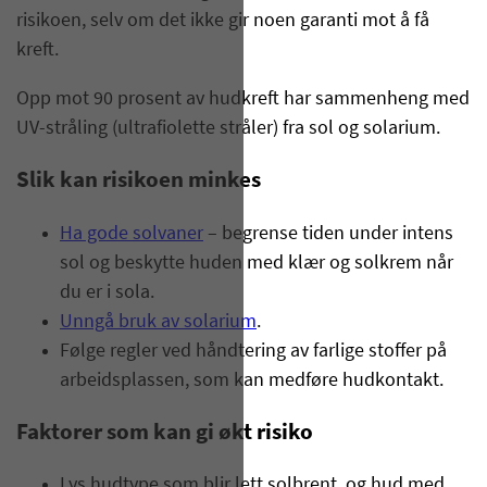
risikoen, selv om det ikke gir noen garanti mot å få
kreft.
Opp mot 90 prosent av hudkreft har sammenheng med
UV-stråling (ultrafiolette stråler) fra sol og solarium.
Slik kan risikoen minkes
Ha gode solvaner
– begrense tiden under intens
sol og beskytte huden med klær og solkrem når
du er i sola.
Unngå bruk av solarium
.
Følge regler ved håndtering av farlige stoffer på
arbeidsplassen, som kan medføre hudkontakt.
Faktorer som kan gi økt risiko
Lys hudtype som blir lett solbrent, og hud med