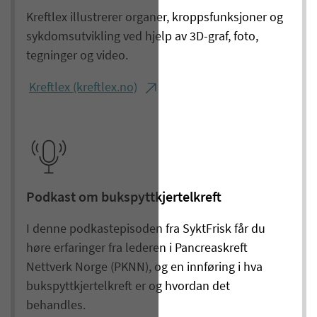
Kreftlex illustrerer organer, kroppsfunksjoner og
sykdomsutvikling ved hjelp av 3D-graf, foto,
tegninger og video.
Kreftlex (kreftlex.no)
Podkast om bukspyttkjertelkreft
I denne podkastepisoden fra SyktFrisk får du
høre erfaringer fra lederen i Pancreaskreft
Nettverk Norge (PKNN), og en innføring i hva
bukspyttkjertelkreft er og hvordan det
behandles.