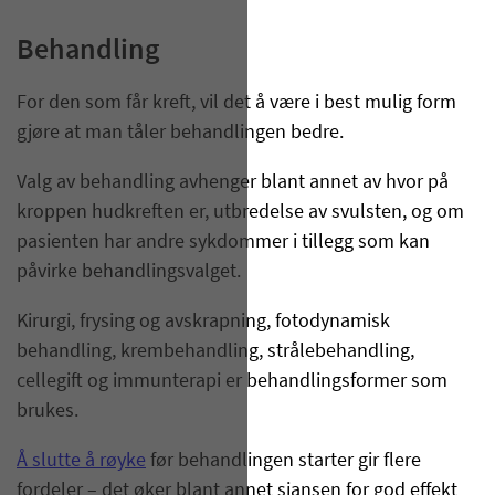
Behandling
For den som får kreft, vil det å være i best mulig form
gjøre at man tåler behandlingen bedre.
Valg av behandling avhenger blant annet av hvor på
kroppen hudkreften er, utbredelse av svulsten, og om
pasienten har andre sykdommer i tillegg som kan
påvirke behandlingsvalget.
Kirurgi, frysing og avskrapning, fotodynamisk
behandling, krembehandling, strålebehandling,
cellegift og immunterapi er behandlingsformer som
brukes.
Å slutte å røyke
før behandlingen starter gir flere
fordeler – det øker blant annet sjansen for god effekt