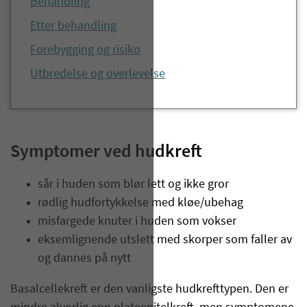
Behandling
Etter behandling
Forebygging og risiko
Utbredelse og overlevelse
Symptomer ved hudkreft
sår i huden som blør lett og ikke gror
rødlig hudfortykkelse med kløe/ubehag
misfargede knuter i huden som vokser
eksemlignende utslett med skorper som faller av
og dannes på nytt
Basalcellekreft er den vanligste hudkrefttypen. Den er