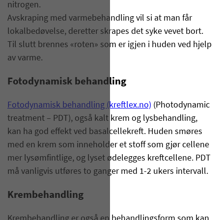
nitrogen.
Avskraping med varmebehandling vil si at man får
lokalbedøvelse, deretter skrapes det syke vevet bort.
Til slutt brennes «roten» som er igjen i huden ved hjelp
av varme.
Fotodynamisk behandling
Fotodynamisk behandling (kreftlex.no)
(Photodynamic
treatment – PDT), også kalt krem og lysbehandling,
kan ha god effekt ved basalcellekreft. Huden smøres
med en krem som inneholder et stoff som gjør cellene
mer lysømfintlige, og lyset ødelegges kreftcellene. PDT
må vanligvis utføres to ganger med 1-2 ukers intervall.
Krembehandling
Krembehandling er også en behandlingsform som kan