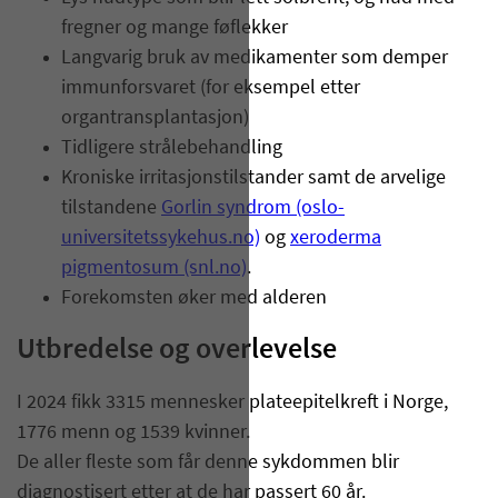
fregner og mange føflekker
Langvarig bruk av medikamenter som demper
immunforsvaret (for eksempel etter
organtransplantasjon)
Tidligere strålebehandling
Kroniske irritasjonstilstander samt de arvelige
tilstandene
Gorlin syndrom (oslo-
universitetssykehus.no)
og
xeroderma
pigmentosum (snl.no)
.
Forekomsten øker med alderen
Utbredelse og overlevelse
I 2024 fikk 3315 mennesker plateepitelkreft i Norge,
1776 menn og 1539 kvinner.
De aller fleste som får denne sykdommen blir
diagnostisert etter at de har passert 60 år.