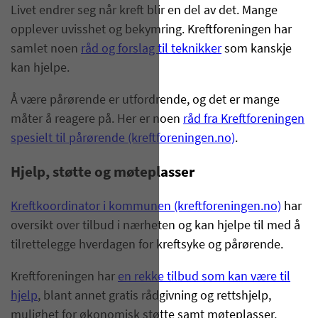
Livet endrer seg når kreft blir en del av det. Mange
opplever uvisshet og bekymring. Kreftforeningen har
samlet noen
råd og forslag til teknikker
som kanskje
kan hjelpe.
Å være pårørende er utfordrende, og det er mange
måter å reagere på. Her er noen
råd fra Kreftforeningen
spesielt til pårørende (kreftforeningen.no)
.
Hjelp, støtte og møteplasser
Kreftkoordinator i kommunen (kreftforeningen.no)
har
oversikt over tilbud i nærheten og kan hjelpe til med å
tilrettelegge hverdagen for kreftsyke og pårørende.
Kreftforeningen har
en rekke tilbud som kan være til
hjelp
, blant annet gratis rådgivning og rettshjelp,
mulighet for økonomisk støtte samt møteplasser,