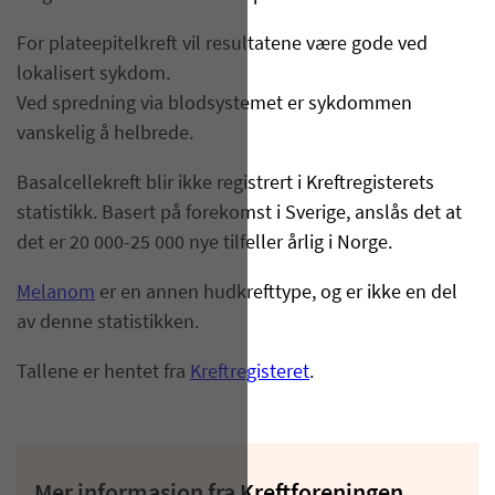
For plateepitelkreft vil resultatene være gode ved
lokalisert sykdom.
Ved spredning via blodsystemet er sykdommen
vanskelig å helbrede.
Basalcellekreft blir ikke registrert i Kreftregisterets
statistikk. Basert på forekomst i Sverige, anslås det at
det er 20 000-25 000 nye tilfeller årlig i Norge.
Melanom
er en annen hudkrefttype, og er ikke en del
av denne statistikken.
Tallene er hentet fra
Kreftregisteret
.
Mer informasjon fra Kreftforeningen