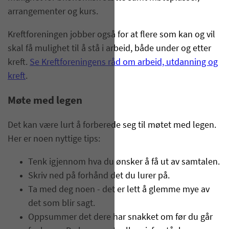
arrangementer og kurs.
Kreftforeningen jobber også for at flere som kan og vil
skal få mulighet til å stå i arbeid, både under og etter
kreft.
Se Kreftforeningens råd om arbeid, utdanning og
kreft
.
Møte med legen
Det kan være lurt å forberede seg til møtet med legen.
Her er noen nyttige tips:
Tenk igjennom hva du ønsker å få ut av samtalen.
Skriv ned på forhånd det du lurer på.
Ta med deg noen - det er lett å glemme mye av
det som blir sagt.
Oppsummer det dere har snakket om før du går