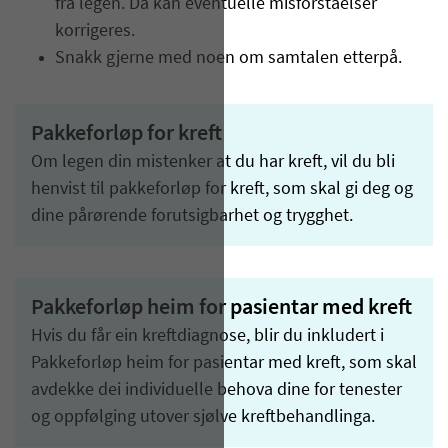
fra legen. Da kan eventuelle misforståelser
korrigeres.
Snakk gjerne med noen om samtalen etterpå.
Pakkeforløp for kreft
Om legen din mistenker at du har kreft, vil du bli
henvist til pakkeforløp for kreft, som skal gi deg og
dine pårørende forutsigbarhet og trygghet.
Pakkeforløp heim for pasientar med kreft
Hvis du får ein kreftdiagnose, blir du inkludert i
Pakkeforløp heim for pasientar med kreft, som skal
avdekke dei individuelle behova dine for tenester
og oppfølging utover sjølve kreftbehandlinga.