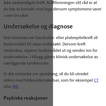
ikke nødvendigvis kreft. Kreftforeningen sitt råd er at
du bør ta kontakt med lege dersom symptomene varer
i over tre uker.
Undersøkelse og diagnose
Ved mistanke om basalcelle- eller plateepitelkreft vil
hudområdet bli nøye undersøkt. Dersom kreft
mistenkes, skjæres hudområdet ut og sendes inn for
undersøkelse. I tillegg gjøres klinisk undersøkelse av
nærliggende lymfeknuter.
Er det mistanke om spredning, vil du bli utredet
videre med bildeundersøkelser, som for eksempel
CT
eller
MR
.
Psykiske reaksjoner