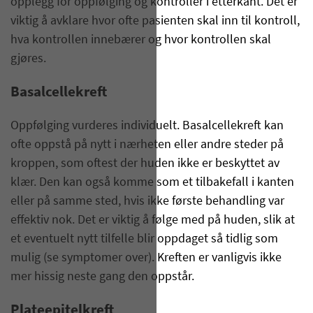
opplegg for oppfølging og kontroller i etterkant. Det er
viktig å avklare hvor ofte pasienten skal inn til kontroll,
hva kontrollen innebærer og hvor kontrollen skal
gjøres.
Basalcellekreft
Oppfølging vurderes individuelt. Basalcellekreft kan
ofte oppstå på nytt i nærheten eller andre steder på
kroppen, som oftest der huden ikke er beskyttet av
klær. Den kan også komme som et tilbakefall i kanten
eller på samme sted, hvis ikke første behandling var
effektiv nok. Det er viktig å følge med på huden, slik at
et eventuelt nytt tilfelle blir oppdaget så tidlig som
mulig (se symptomer over). Kreften er vanligvis ikke
mer hissig neste gang den oppstår.
Plateepitelkreft