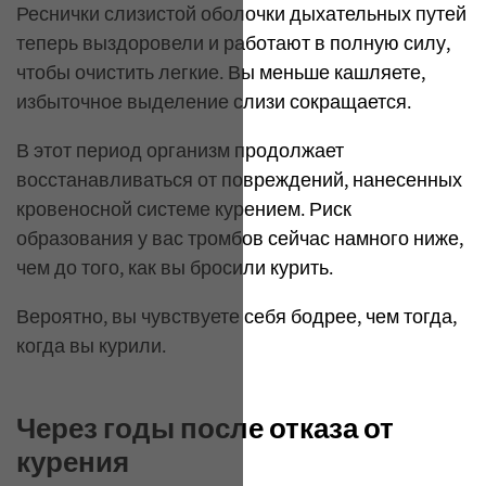
Реснички слизистой оболочки дыхательных путей
теперь выздоровели и работают в полную силу,
чтобы очистить легкие. Вы меньше кашляете,
избыточное выделение слизи сокращается.
В этот период организм продолжает
восстанавливаться от повреждений, нанесенных
кровеносной системе курением. Риск
образования у вас тромбов сейчас намного ниже,
чем до того, как вы бросили курить.
Вероятно, вы чувствуете себя бодрее, чем тогда,
когда вы курили.
Через годы после отказа от
курения