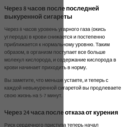
Через 8 часов после последней
выкуренной сигареты
Через 8 часов уровень угарного газа (окись
углерода) в крови снижается и постепенно
приближается к нормальному уровню. Таким
образом, в организм поступает все больше
молекул кислорода, и содержание кислорода в
крови начинает приходить в норму.
Вы заметите, что меньше устаете, и теперь с
каждой невыкуренной сигаретой вы продлеваете
свою жизнь на 5-7 минут.
Через 24 часа после отказа от курения
Риск сердечного приступа теперь начал