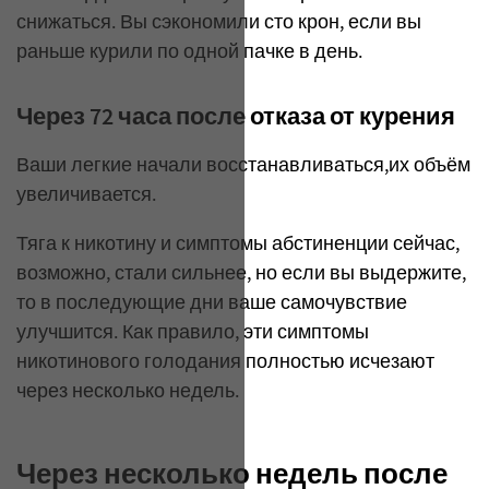
снижаться. Вы сэкономили сто крон, если вы
раньше курили по одной пачке в день.
Через 72 часа после отказа от курения
Ваши легкие начали восстанавливаться,их объём
увеличивается.
Тяга к никотину и симптомы абстиненции сейчас,
возможно, стали сильнее, но если вы выдержите,
то в последующие дни ваше самочувствие
улучшится. Как правило, эти симптомы
никотинового голодания полностью исчезают
через несколько недель.
Через несколько недель после