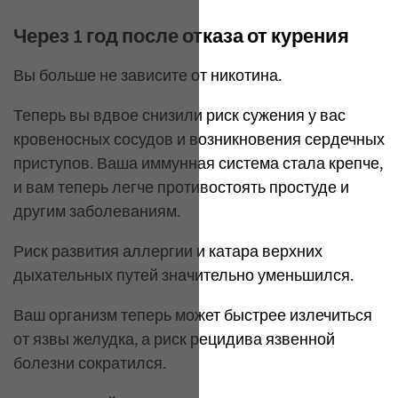
Через 1 год после отказа от курения
Вы больше не зависите от никотина.
Теперь вы вдвое снизили риск сужения у вас
кровеносных сосудов и возникновения сердечных
приступов. Ваша иммунная система стала крепче,
и вам теперь легче противостоять простуде и
другим заболеваниям.
Риск развития аллергии и катара верхних
дыхательных путей значительно уменьшился.
Ваш организм теперь может быстрее излечиться
от язвы желудка, а риск рецидива язвенной
болезни сократился.