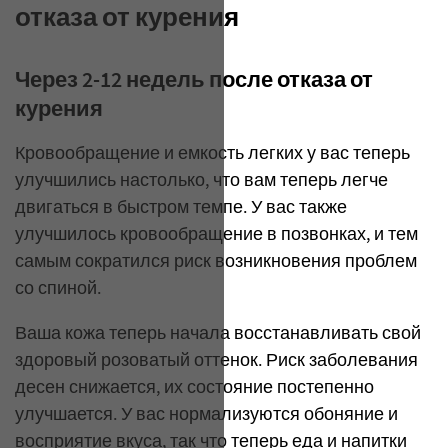
отказа от курения
Через 2-12 недель после отказа от
курения
Кровообращение и емкость легких у вас теперь
улучшились настолько, что вам теперь легче
двигаться в быстром темпе. У вас также
улучшилось кровообращение в позвонках, и тем
самым сократился риск возникновения проблем
со спиной.
Ваша кожа теперь начала восстанавливать свой
здоровый розоватый оттенок. Риск заболевания
десен снижается, их состояние постепенно
улучшается. У вас нормализуются обоняние и
восприятие вкуса, так что теперь еда и напитки