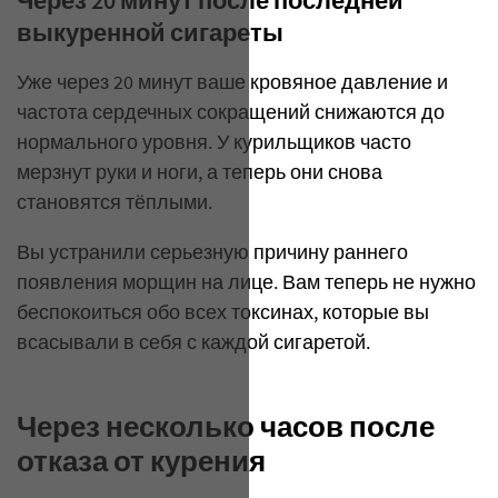
​Через 20 минут после последней
выкуренной сигареты
Уже через 20 минут ваше кровяное давление и
частота сердечных сокращений снижаются до
нормального уровня. У курильщиков часто
мерзнут руки и ноги, а теперь они снова
становятся тёплыми.
Вы устранили серьезную причину раннего
появления морщин на лице. Вам теперь не нужно
беспокоиться обо всех токсинах, которые вы
всасывали в себя с каждой сигаретой.
Через несколько часов после
отказа от курения