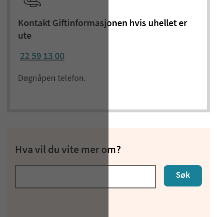
Kontakt Giftinformasjonen hvis uhellet er
ute
22 59 13 00
Døgnåpen telefon.
Hva vil du vite mer om?
Søk