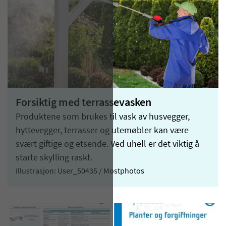
Forsiktig med terrassevasken
Produktene som brukes til vask av husvegger,
hyttevegger, terrasser og utemøbler kan være
svært giftige og etsende. Ved uhell er det viktig å
starte skylling raskt.
Illustrasjon: User_50435 / Mostphotos