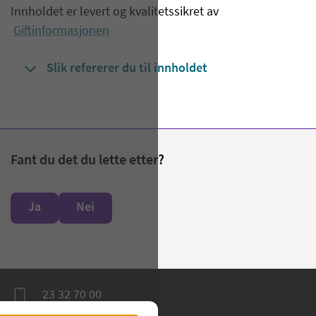
Innholdet er levert og kvalitetssikret av
Giftinformasjonen
Slik refererer du til innholdet
Fant du det du lette etter?
Ja
Nei