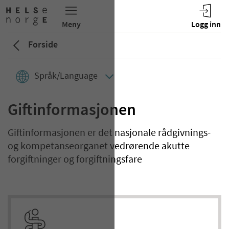
Forside
Språk/Language
Giftinformasjonen
Giftinformasjonen er det nasjonale rådgivnings-
og kompetanseorganet vedrørende akutte
forgiftninger og forgiftningsfare