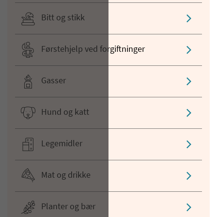
Bitt og stikk
Førstehjelp ved forgiftninger
Gasser
Hund og katt
Legemidler
Mat og drikke
Planter og bær