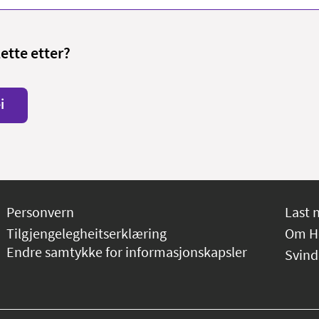
lette etter?
i