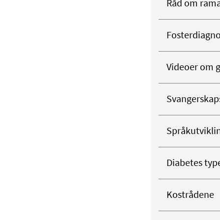
Råd om rama
Fosterdiagno
Videoer om gr
Svangerskap
Språkutvikli
Diabetes typ
Kostrådene