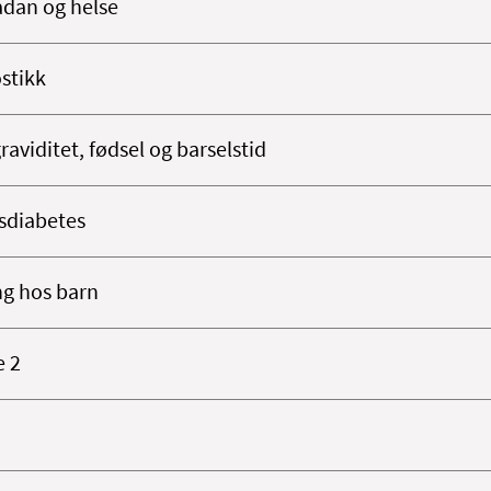
dan og helse
stikk
aviditet, fødsel og barselstid
sdiabetes
ng hos barn
e 2