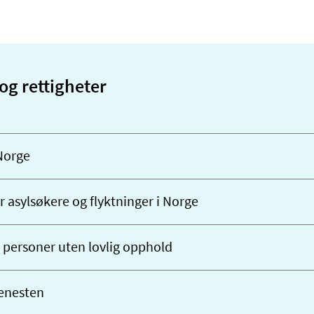
og rettigheter
 Norge
r asylsøkere og flyktninger i Norge
l personer uten lovlig opphold
jenesten