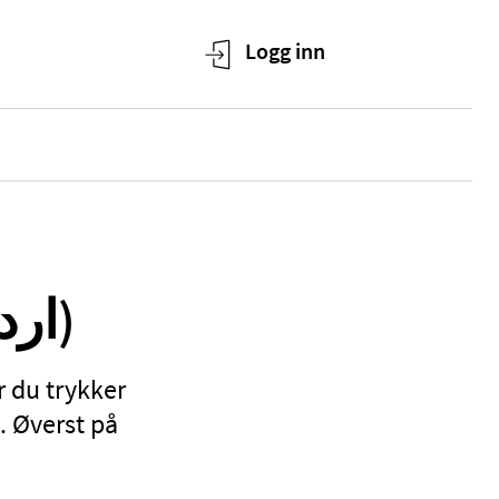
Helseinformasjon på urdu (اردو)
r du trykker
. Øverst på