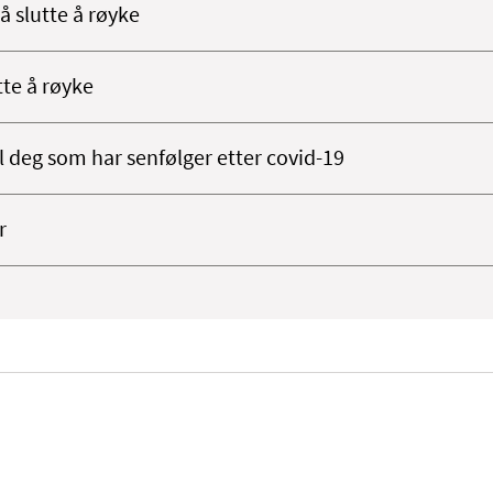
å slutte å røyke
tte å røyke
il deg som har senfølger etter covid-19
r