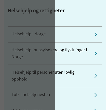
Helsehjelp og rettigheter
Helsehjelp i Norge
Helsehjelp for asylsøkere og flyktninger i
Norge
Helsehjelp til personer uten lovlig
opphold
Tolk i helsetjenesten