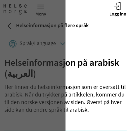
Helseinformasjon på flere språk
Språk/Language
Helseinformasjon på arabisk
(العربية)
Her finner du helseinformasjon som er oversatt til
arabisk. Når du trykker på artikkelen, kommer du
til den norske versjonen av siden. Øverst på hver
side kan du endre språk til arabisk.