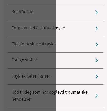
Kostrådene
Fordeler ved å slutte å røyke
Tips for å slutte å røyke
Farlige stoffer
Psykisk helse i kriser
Råd til deg som har opplevd traumatiske
hendelser