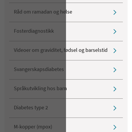
Råd om ramadan og helse
Fosterdiagnostikk
Videoer om graviditet, fødsel og barselstid
Svangerskapsdiabetes
Språkutvikling hos barn
Diabetes type 2
M-kopper (mpox)