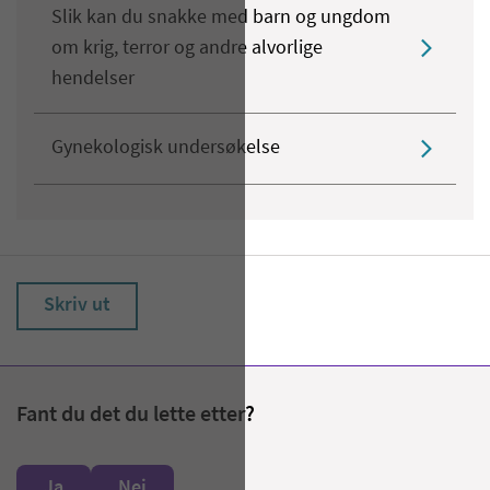
Slik kan du snakke med barn og ungdom
om krig, terror og andre alvorlige
hendelser
Gynekologisk undersøkelse
Skriv ut
Fant du det du lette etter?
Ja
Nei