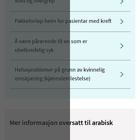
Vold og overgrep
Pakkeforløp heim for pasientar med kreft
Å være pårørende til en som er
uhelbredelig syk
Helseproblemer på grunn av kvinnelig
omskjæring (kjønnslemlestelse)
Mer informasjon oversatt til arabisk